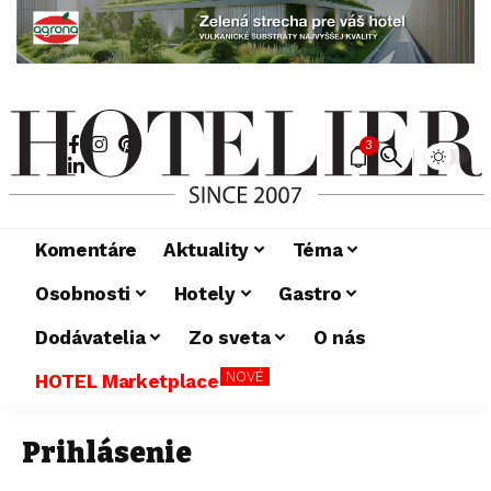
3
Komentáre
Aktuality
Téma
Osobnosti
Hotely
Gastro
Dodávatelia
Zo sveta
O nás
NOVÉ
HOTEL Marketplace
Prihlásenie