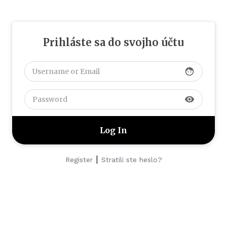
Prihláste sa do svojho účtu
face
visibility
|
Register
Stratili ste heslo?