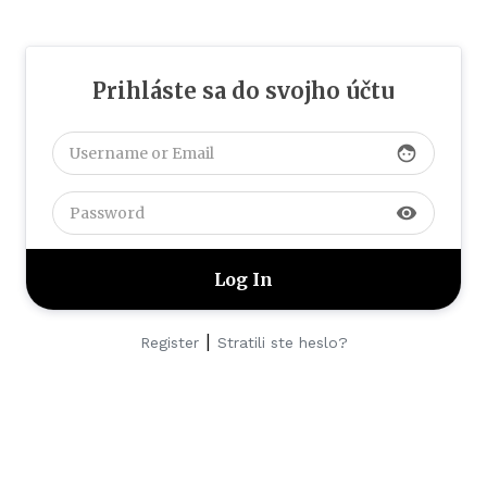
Prihláste sa do svojho účtu
face
visibility
|
Register
Stratili ste heslo?