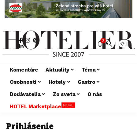
3
Komentáre
Aktuality
Téma
Osobnosti
Hotely
Gastro
Dodávatelia
Zo sveta
O nás
NOVÉ
HOTEL Marketplace
Prihlásenie