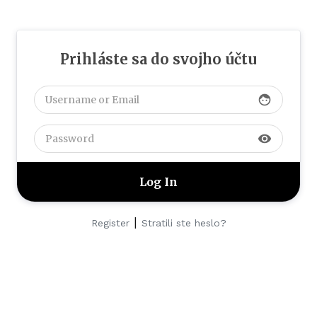
Prihláste sa do svojho účtu
face
visibility
|
Register
Stratili ste heslo?