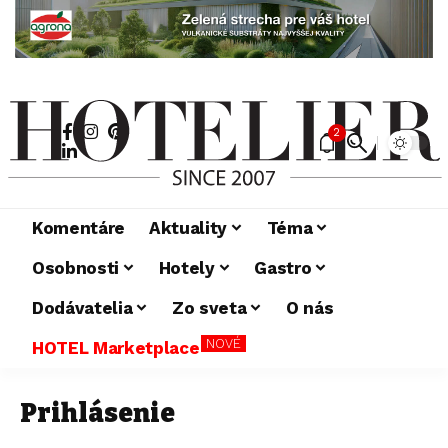
2
Komentáre
Aktuality
Téma
Osobnosti
Hotely
Gastro
Dodávatelia
Zo sveta
O nás
NOVÉ
HOTEL Marketplace
Prihlásenie