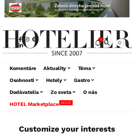
1
Komentáre
Aktuality
Téma
Osobnosti
Hotely
Gastro
Dodávatelia
Zo sveta
O nás
NOVÉ
HOTEL Marketplace
Customize your interests