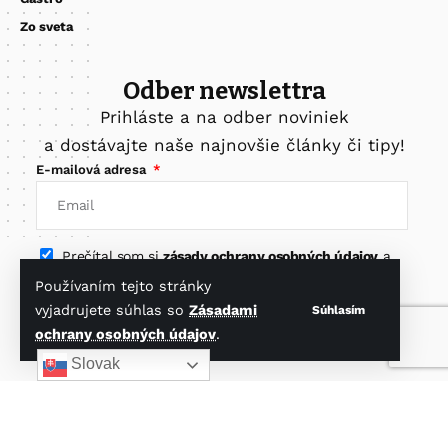
Zo sveta
Odber newslettra
Prihláste a na odber noviniek
a dostávajte naše najnovšie články či tipy!
E-mailová adresa
Prečítal som si
zásady ochrany osobných údajov
a
súhlasím s nimi.
Používaním tejto stránky
vyjadrujete súhlas so
Zásadami
Súhlasím
Odoberať newsletter
ochrany osobných údajov
.
Slovak
Nájdete nás na