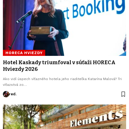
HORECA HVIEZDY
Hotel Kaskady triumfoval v súťaži HORECA
Hviezdy 2026
Ako vidí úspech víťazného hotela jeho riaditeľka Katarína Malová? Tri
víťazstvá zo…
red.