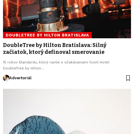
DOUBLETREE BY HILTON BRATISLAVA
DoubleTree by Hilton Bratislava: Silný
začiatok, ktorý definoval smerovanie
15 rokov štandardu, ktorý rastie s očakávaniami hostí Hotel
DoubleTree by Hilton…
Advertoriál