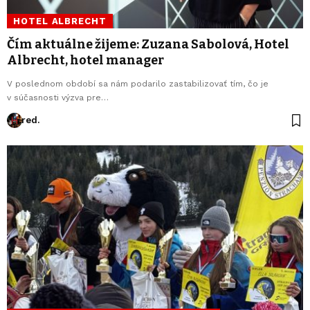
HOTEL ALBRECHT
Čím aktuálne žijeme: Zuzana Sabolová, Hotel
Albrecht, hotel manager
V poslednom období sa nám podarilo zastabilizovať tím, čo je
v súčasnosti výzva pre…
red.