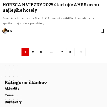
HORECA HVIEZDY 2025 štartujú: AHRS ocení
najlepšie hotely
Asociácia hotelov a reštaurácií Slovenska (AHRS) dnes oficiálne
spúšťa nový ročník prestížnej…
TS
1
2
3
…
7
8
Kategórie článkov
Aktuality
Téma
Rozhovory