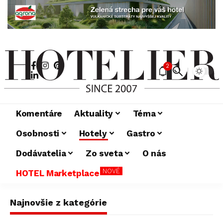
2
Komentáre
Aktuality
Téma
Osobnosti
Hotely
Gastro
Dodávatelia
Zo sveta
O nás
NOVÉ
HOTEL Marketplace
Najnovšie z kategórie