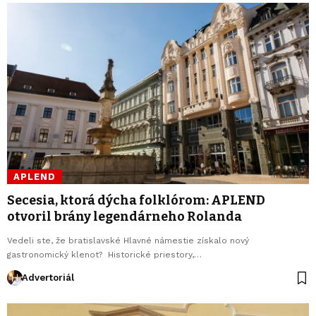
APLEND
Secesia, ktorá dýcha folklórom: APLEND
otvoril brány legendárneho Rolanda
Vedeli ste, že bratislavské Hlavné námestie získalo nový
gastronomický klenot? Historické priestory,…
Advertoriál