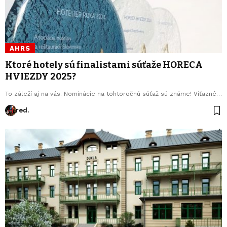
AHRS
Ktoré hotely sú finalistami súťaže HORECA
HVIEZDY 2025?
To záleží aj na vás. Nominácie na tohtoročnú súťaž sú známe! Víťazné…
red.