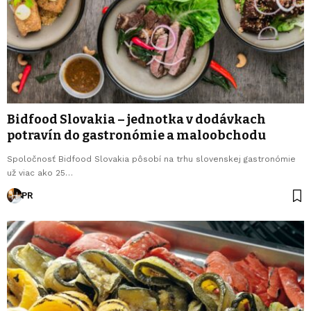
Bidfood Slovakia – jednotka v dodávkach
potravín do gastronómie a maloobchodu
Spoločnosť Bidfood Slovakia pôsobí na trhu slovenskej gastronómie
už viac ako 25…
PR