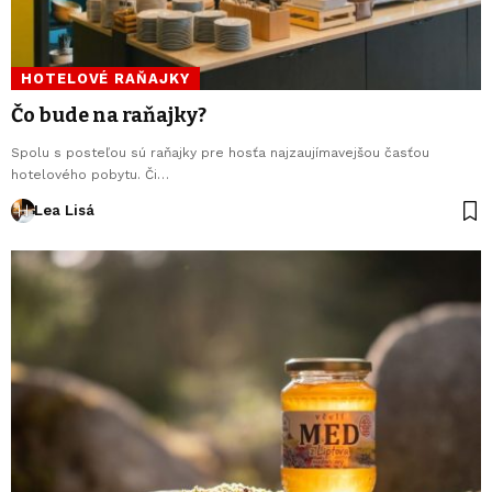
HOTELOVÉ RAŇAJKY
Čo bude na raňajky?
Spolu s posteľou sú raňajky pre hosťa najzaujímavejšou časťou
hotelového pobytu. Či…
Lea Lisá