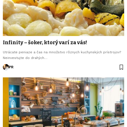
Infinity – šoker, ktorý varí za vás!
Utrácate peniaze a čas na množstvo rôznych kuchynských prístrojov?
Neinvestujte do drahých…
PR