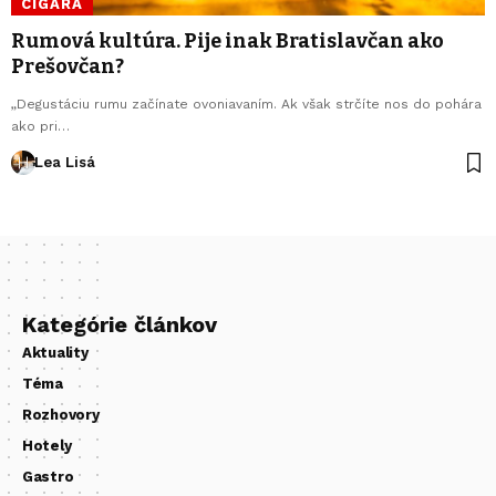
CIGARA
Rumová kultúra. Pije inak Bratislavčan ako
Prešovčan?
„Degustáciu rumu začínate ovoniavaním. Ak však strčíte nos do pohára
ako pri…
Lea Lisá
Kategórie článkov
Aktuality
Téma
Rozhovory
Hotely
Gastro