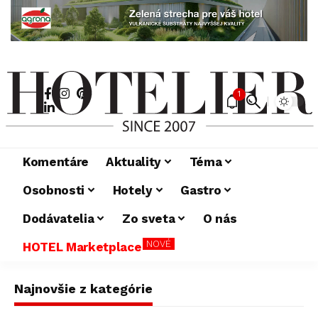
1
Komentáre
Aktuality
Téma
Osobnosti
Hotely
Gastro
Dodávatelia
Zo sveta
O nás
NOVÉ
HOTEL Marketplace
Najnovšie z kategórie