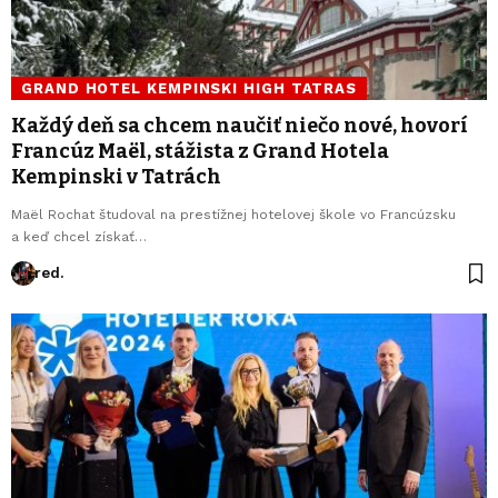
GRAND HOTEL KEMPINSKI HIGH TATRAS
Každý deň sa chcem naučiť niečo nové, hovorí
Francúz Maël, stážista z Grand Hotela
Kempinski v Tatrách
Maël Rochat študoval na prestížnej hotelovej škole vo Francúzsku
a keď chcel získať…
red.