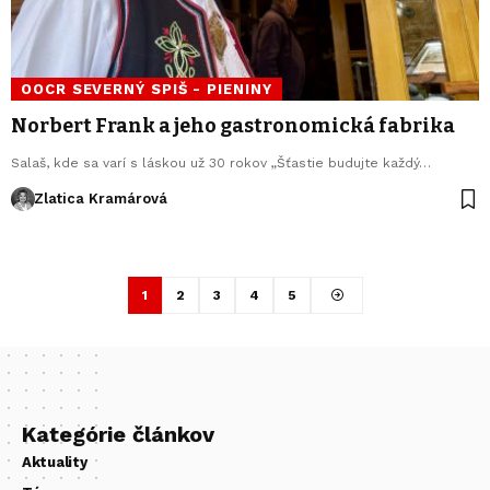
OOCR SEVERNÝ SPIŠ - PIENINY
Norbert Frank a jeho gastronomická fabrika
Salaš, kde sa varí s láskou už 30 rokov „Šťastie budujte každý…
Zlatica Kramárová
1
2
3
4
5
Kategórie článkov
Aktuality