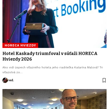
HORECA HVIEZDY
Hotel Kaskady triumfoval v súťaži HORECA
Hviezdy 2026
Ako vidí úspech víťazného hotela jeho riaditeľka Katarína Malová? Tri
víťazstvá zo…
red.