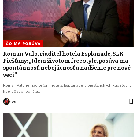
ČO MA POSÚVA
Roman Valo, riaditeľ hotela Esplanade, SLK
Piešťany: „Idem životom free style, posúva ma
spontánnosť, nebojácnosť a nadšenie pre nové
veci“
Roman Valo je riaditeľom hotela Esplanade v piešťanských kúpeľoch,
kde pôsobí od júla…
red.