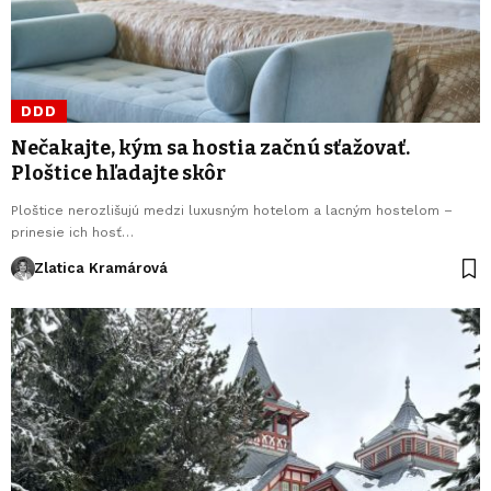
DDD
Nečakajte, kým sa hostia začnú sťažovať.
Ploštice hľadajte skôr
Ploštice nerozlišujú medzi luxusným hotelom a lacným hostelom –
prinesie ich hosť…
Zlatica Kramárová