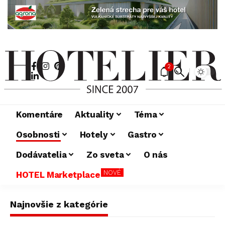
2
Komentáre
Aktuality
Téma
Osobnosti
Hotely
Gastro
Dodávatelia
Zo sveta
O nás
NOVÉ
HOTEL Marketplace
Najnovšie z kategórie