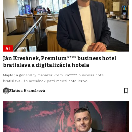
AI
Ján Kresánek, Premium**** business hotel
bratislava a digitalizácia hotela
Majiteľ a generálny manažér Premium**** business hotel
bratislava Ján Kresánek patrí medzi hotelierov,…
Zlatica Kramárová