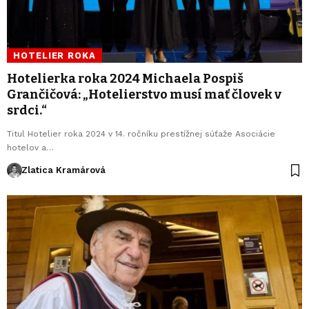
HOTELIER ROKA
Hotelierka roka 2024 Michaela Pospiš
Grančičová: „Hotelierstvo musí mať človek v
srdci.“
Titul Hotelier roka 2024 v 14. ročníku prestížnej súťaže Asociácie
hotelov a…
Zlatica Kramárová