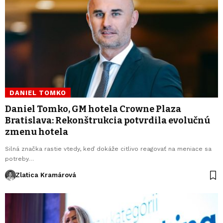
DANIEL TOMKO
Daniel Tomko, GM hotela Crowne Plaza
Bratislava: Rekonštrukcia potvrdila evolučnú
zmenu hotela
Silná značka rastie vtedy, keď dokáže citlivo reagovať na meniace sa
potreby…
Zlatica Kramárová