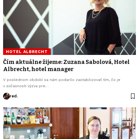
HOTEL ALBRECHT
Čím aktuálne žijeme: Zuzana Sabolová, Hotel
Albrecht, hotel manager
V poslednom období sa nám podarilo zastabilizovať tím, čo je
v súčasnosti výzva pre…
red.