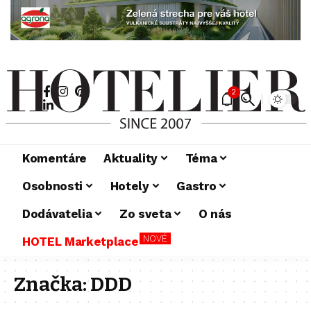
2
Komentáre
Aktuality
Téma
Osobnosti
Hotely
Gastro
Dodávatelia
Zo sveta
O nás
NOVÉ
HOTEL Marketplace
Značka:
DDD