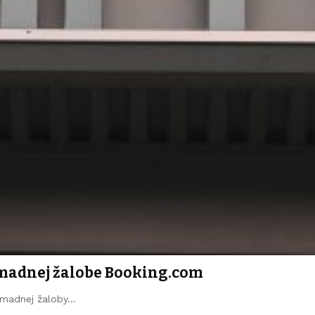
romadnej žalobe Booking.com
romadnej žaloby…