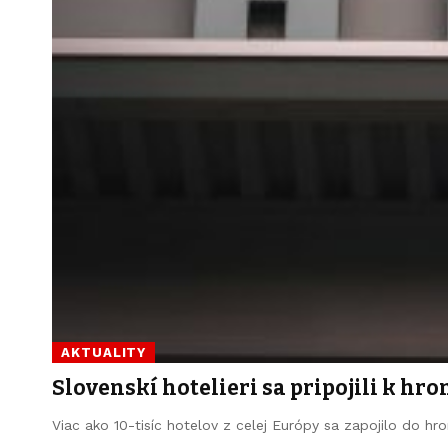
AKTUALITY
Slovenskí hotelieri sa pripojili k h
Viac ako 10-tisíc hotelov z celej Európy sa zapojilo do h