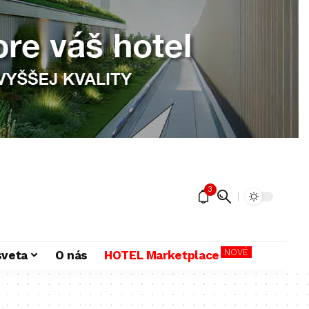
3
NOVÉ
sveta
O nás
HOTEL Marketplace