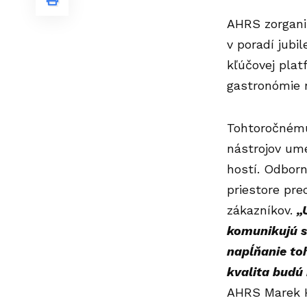
AHRS zorganiz
v poradí jubil
kľúčovej plat
gastronómie 
Tohtoročnému
nástrojov ume
hostí. Odborn
priestore pre
zákazníkov.
„
komunikujú so
napĺňanie toh
kvalita budú
AHRS Marek H