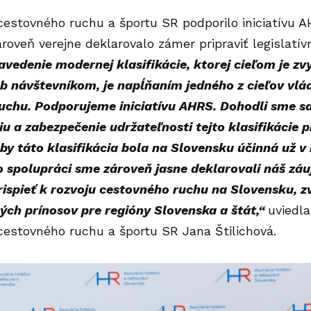
 cestovného ruchu a športu SR podporilo iniciatívu
ároveň verejne deklarovalo zámer pripraviť legislatí
avedenie modernej klasifikácie, ktorej cieľom je z
eb návštevníkom, je napĺňaním jedného z cieľov vlád
uchu. Podporujeme iniciatívu AHRS. Dohodli sme sa
 a zabezpečenie udržateľnosti tejto klasifikácie p
by táto klasifikácia bola na Slovensku účinná už 
spolupráci sme zároveň jasne deklarovali náš záuj
ispieť k rozvoju cestovného ruchu na Slovensku, z
ých prínosov pre regióny Slovenska a štát,“
uviedl
cestovného ruchu a športu SR Jana Štilichová.