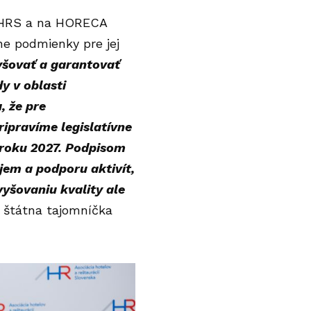
 AHRS a na HORECA
vne podmienky pre jej
vyšovať a garantovať
y v oblasti
, že pre
ripravíme legislatívne
v roku 2027. Podpisom
em a podporu aktivít,
vyšovaniu kvality ale
a štátna tajomníčka