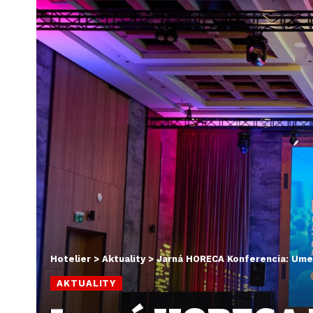
Hotelier
>
Aktuality
>
Jarná HORECA Konferencia: Umelá 
AKTUALITY