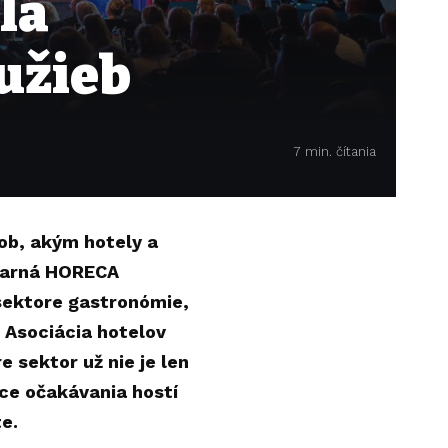
lá
lužieb
7 min. čítania
sob, akým hotely a
 Jarná HORECA
 sektore gastronómie,
 Asociácia hotelov
 sektor už nie je len
ce očakávania hostí
e.