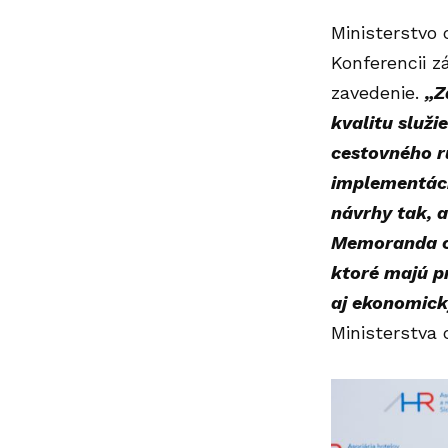
Ministerstvo
Konferencii z
zavedenie.
„Z
kvalitu služi
cestovného r
implementáciu
návrhy tak, a
Memoranda o 
ktoré majú pr
aj ekonomick
Ministerstva 