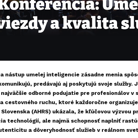
Konferencia: Ume
viezdy a kvalita s
a a nástup umelej inteligencie zásadne menia spô
komunikujú, predávajú aj poskytujú svoje služby.
 najväčšie odborné podujatie pre profesionálov v
 a cestovného ruchu, ktoré každoročne organizuje
í Slovenska (AHRS) ukázala, že kľúčovou výzvou pre
a technológií, ale najmä schopnosť naplniť rastú
autenticitu a dôveryhodnosť služieb v reálnom svet