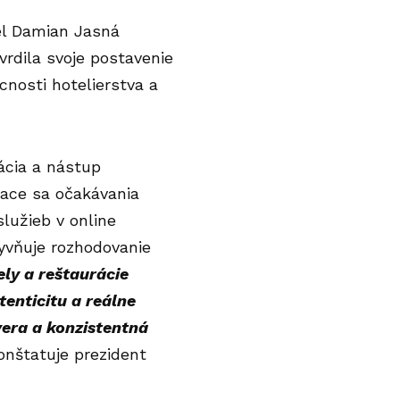
el Damian Jasná
vrdila svoje postavenie
cnosti hotelierstva a
ácia a nástup
iace sa očakávania
lužieb v online
lyvňuje rozhodovanie
ly a reštaurácie
enticitu a reálne
vera a konzistentná
nštatuje prezident