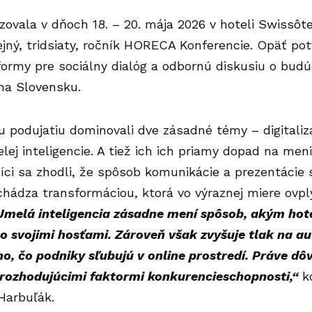
ovala v dňoch 18. – 20. mája 2026 v hoteli Swissôt
ejný, tridsiaty, ročník
HORECA Konferencie
. Opäť pot
formy pre sociálny dialóg a odbornú diskusiu o budú
na Slovensku.
 podujatiu dominovali dve zásadné témy – digitaliz
lej inteligencie. A tiež ich ich priamy dopad na men
íci sa zhodli, že spôsob komunikácie a prezentácie s
chádza transformáciou, ktorá vo výraznej miere ovp
Umelá inteligencia zásadne mení spôsob, akým hote
 svojimi hosťami. Zároveň však zvyšuje tlak na aut
o, čo podniky sľubujú v online prostredí. Práve dô
 rozhodujúcimi faktormi konkurencieschopnosti,“
ko
arbuľák.