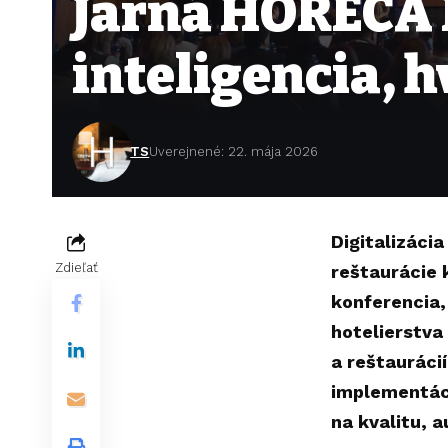
Jarná HORECA 
inteligencia, h
TS
Uverejnené: 22. mája 2026
Digitalizáci
Zdieľať
reštaurácie 
konferencia,
hotelierstva
a reštauráci
implementáci
na kvalitu, 