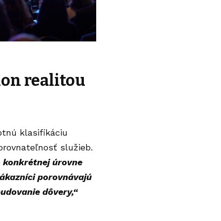
ion realitou
tnú klasifikáciu
orovnateľnosť služieb.
m konkrétnej úrovne
zákazníci porovnávajú
budovanie dôvery,“