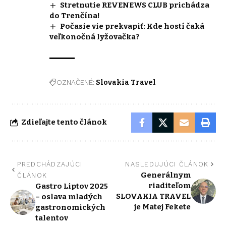
Stretnutie REVENEWS CLUB prichádza
do Trenčína!
Počasie vie prekvapiť: Kde hostí čaká
veľkonočná lyžovačka?
OZNAČENÉ:
Slovakia Travel
Zdieľajte tento článok
PREDCHÁDZAJÚCI
NASLEDUJÚCI ČLÁNOK
Generálnym
ČLÁNOK
riaditeľom
Gastro Liptov 2025
SLOVAKIA TRAVEL
– oslava mladých
je Matej Fekete
gastronomických
talentov