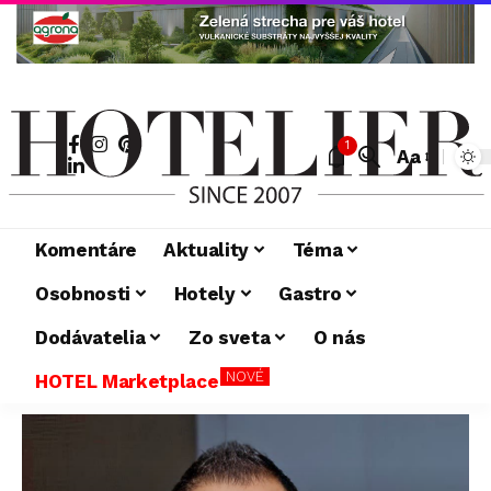
1
Aa
Komentáre
Aktuality
Téma
Osobnosti
Hotely
Gastro
Dodávatelia
Zo sveta
O nás
NOVÉ
HOTEL Marketplace