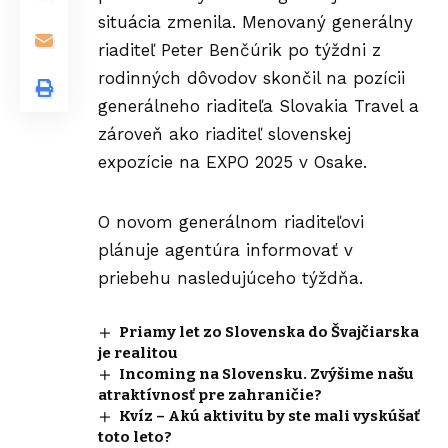
situácia zmenila. Menovaný generálny
riaditeľ Peter Benčúrik po týždni z
rodinných dôvodov skončil na pozícii
generálneho riaditeľa Slovakia Travel a
zároveň ako riaditeľ
slovenskej
expozície
na EXPO 2025 v Osake.
O novom generálnom riaditeľovi
plánuje agentúra informovať v
priebehu nasledujúceho týždňa.
Priamy let zo Slovenska do Švajčiarska
je realitou
Incoming na Slovensku. Zvýšime našu
atraktívnosť pre zahraničie?
Kvíz – Akú aktivitu by ste mali vyskúšať
toto leto?