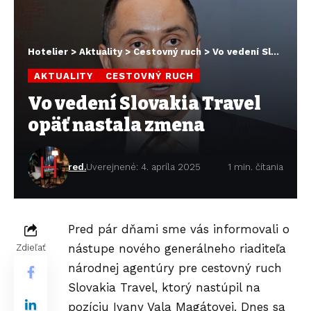
Hotelier
>
Aktuality
>
Cestovný ruch
>
Vo vedení Slovakia Travel opäť nastala zmena
AKTUALITY
CESTOVNÝ RUCH
Vo vedení Slovakia Travel
opäť nastala zmena
red.
Uverejnené: 4. apríla 2025
1 min. čítania
Pred pár dňami sme vás
informovali
o
nástupe nového generálneho riaditeľa
Zdieľať
národnej agentúry pre cestovný ruch
Slovakia Travel
, ktorý nastúpil na
pozíciu Ivany Vala Magátovej. Dnes sa