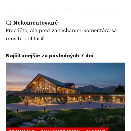
Nekomentované
Prepáčte, ale pred zanechaním komentára sa
musíte
prihlásiť
.
Najčítanejšie za posledných 7 dní
AKTUALITY
CESTOVNÝ RUCH
REGIÓNY