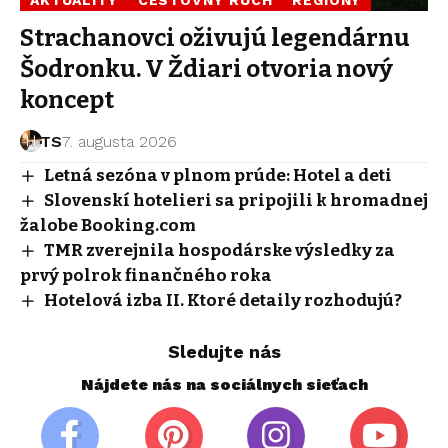
Strachanovci oživujú legendárnu
Šodronku. V Ždiari otvoria nový
koncept
TS
7. augusta 2026
Letná sezóna v plnom prúde: Hotel a deti
Slovenskí hotelieri sa pripojili k hromadnej
žalobe Booking.com
TMR zverejnila hospodárske výsledky za
prvý polrok finančného roka
Hotelová izba II. Ktoré detaily rozhodujú?
Sledujte nás
Nájdete nás na sociálnych sieťach