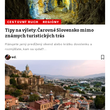
CESTOVNÝ RUCH
REGIÓNY
Tipy na výlety: Čarovné Slovensko mimo
známych turistických trás
Plánujete jarný predĺžený víkend alebo krátku dovolenku a
rozmýšľate, kam sa vydať?…
red.