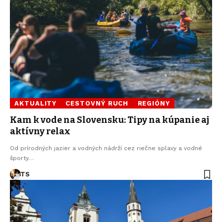
AKTUALITY
CESTOVNÝ RUCH
REGIÓNY
Kam k vode na Slovensku: Tipy na kúpanie aj
aktívny relax
Od prírodných jazier a vodných nádrží cez riečne splavy a vodné
športy…
TS