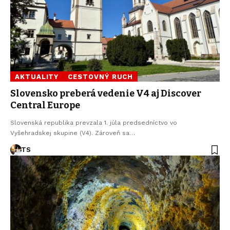
AKTUALITY
CESTOVNÝ RUCH
Slovensko preberá vedenie V4 aj Discover
Central Europe
Slovenská republika prevzala 1. júla predsedníctvo vo
Vyšehradskej skupine (V4). Zároveň sa…
TS