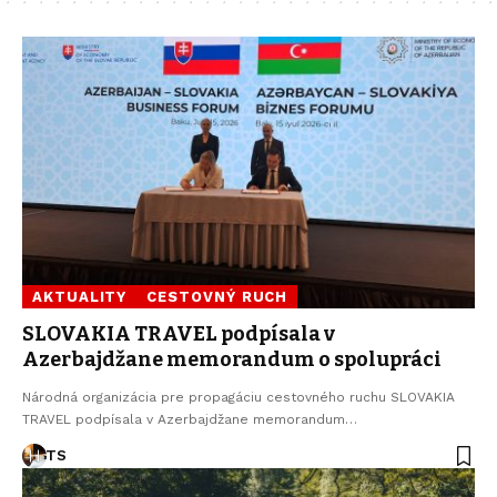
AKTUALITY
CESTOVNÝ RUCH
SLOVAKIA TRAVEL podpísala v
Azerbajdžane memorandum o spolupráci
Národná organizácia pre propagáciu cestovného ruchu SLOVAKIA
TRAVEL podpísala v Azerbajdžane memorandum…
TS