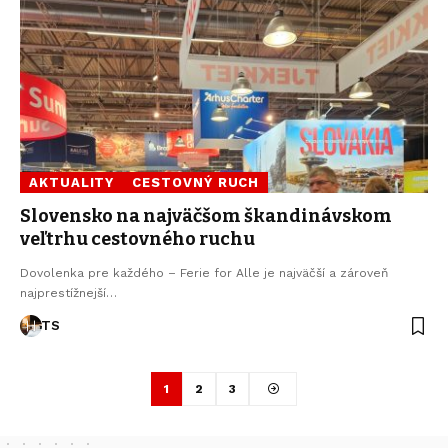
AKTUALITY
CESTOVNÝ RUCH
Slovensko na najväčšom škandinávskom
veľtrhu cestovného ruchu
Dovolenka pre každého – Ferie for Alle je najväčší a zároveň
najprestížnejší…
TS
1
2
3