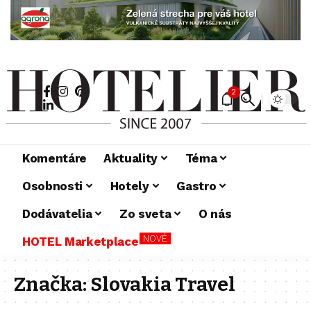
2
Komentáre
Aktuality
Téma
Osobnosti
Hotely
Gastro
Dodávatelia
Zo sveta
O nás
NOVÉ
HOTEL Marketplace
Značka:
Slovakia Travel