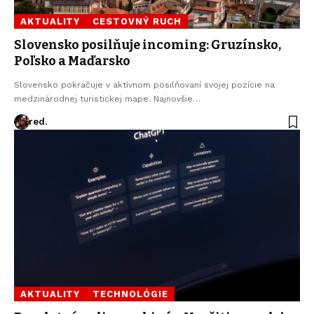
AKTUALITY
CESTOVNÝ RUCH
Slovensko posilňuje incoming: Gruzínsko,
Poľsko a Maďarsko
Slovensko pokračuje v aktívnom posilňovaní svojej pozície na
medzinárodnej turistickej mape. Najnovšie…
red.
AKTUALITY
TECHNOLÓGIE