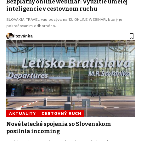
Bezplatný online webinár: Využitie umelej
inteligencie v cestovnom ruchu
SLOVAKIA TRAVEL vás pozýva na 13. ONLINE WEBINÁR, ktorý je
pokračovaním odborného…
Pozvánka
AKTUALITY
CESTOVNÝ RUCH
Nové letecké spojenia so Slovenskom
posilnia incoming