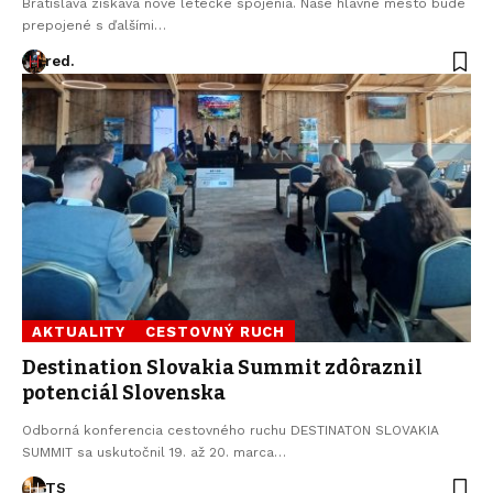
Bratislava získava nové letecké spojenia. Naše hlavné mesto bude
prepojené s ďalšími…
red.
AKTUALITY
CESTOVNÝ RUCH
Destination Slovakia Summit zdôraznil
potenciál Slovenska
Odborná konferencia cestovného ruchu DESTINATON SLOVAKIA
SUMMIT sa uskutočnil 19. až 20. marca…
TS