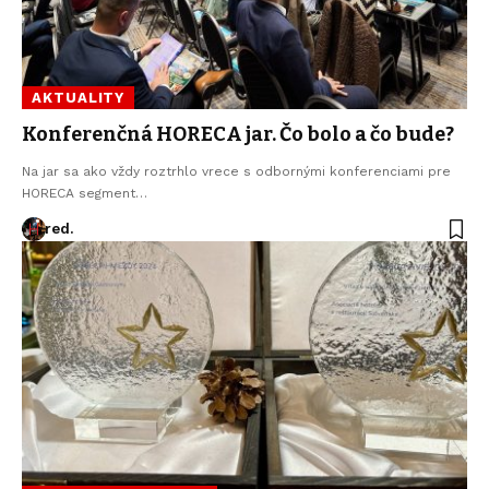
AKTUALITY
Konferenčná HORECA jar. Čo bolo a čo bude?
Na jar sa ako vždy roztrhlo vrece s odbornými konferenciami pre
HORECA segment…
red.