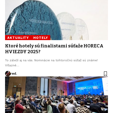
AKTUALITY
HOTELY
Ktoré hotely sú finalistami súťaže HORECA
HVIEZDY 2025?
To záleží aj na vás. Nominácie na tohtoročnú súťaž sú známe!
Víťazné…
red.