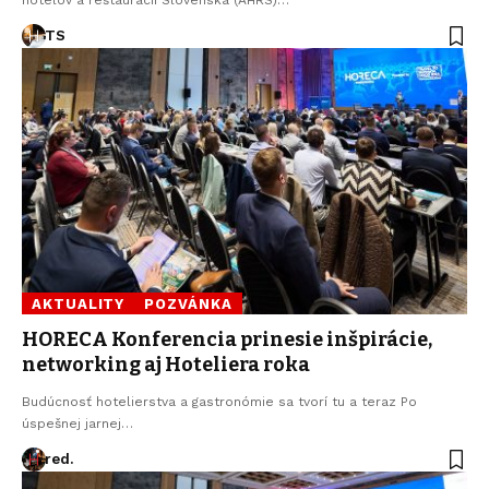
TS
AKTUALITY
POZVÁNKA
HORECA Konferencia prinesie inšpirácie,
networking aj Hoteliera roka
Budúcnosť hotelierstva a gastronómie sa tvorí tu a teraz Po
úspešnej jarnej…
red.