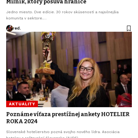
Míľnik, ktorý posúva hranice
Jedno miesto. Dve edície. 30 rokov skúseností a najsilnejšia
komunita v sektore.…
red.
AKTUALITY
Poznáme víťaza prestížnej ankety HOTELIER
ROKA 2024
Slovenské hotelierstvo pozná svojho nového lídra. Asociácia
hotelov a reštaurácií Slovenska (AHRS)…