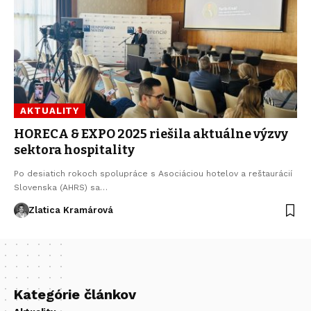
AKTUALITY
HORECA & EXPO 2025 riešila aktuálne výzvy
sektora hospitality
Po desiatich rokoch spolupráce s Asociáciou hotelov a reštaurácií
Slovenska (AHRS) sa…
Zlatica Kramárová
Kategórie článkov