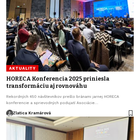
AKTUALITY
HORECA Konferencia 2025 priniesla
transformáciu aj rovnováhu
Rekordných 450 návštevníkov prešlo bránami jarnej HORECA
konferencie a sprievodných podujatí Asociácie…
Zlatica Kramárová