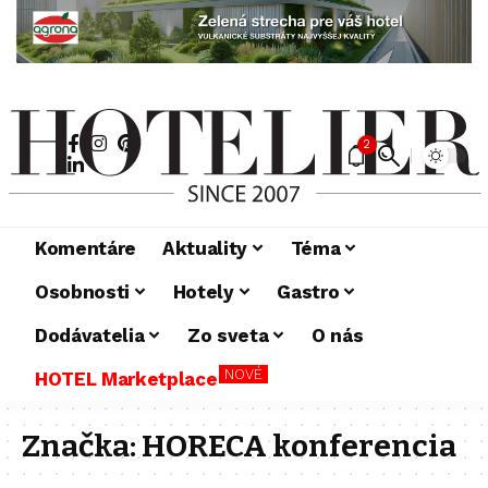
2
Komentáre
Aktuality
Téma
Osobnosti
Hotely
Gastro
Dodávatelia
Zo sveta
O nás
NOVÉ
HOTEL Marketplace
Značka:
HORECA konferencia