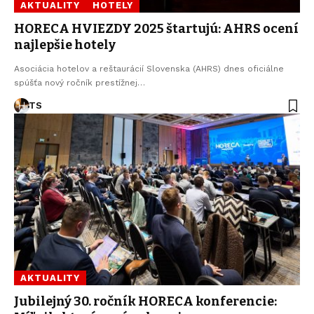
AKTUALITY
HOTELY
HORECA HVIEZDY 2025 štartujú: AHRS ocení
najlepšie hotely
Asociácia hotelov a reštaurácií Slovenska (AHRS) dnes oficiálne
spúšťa nový ročník prestížnej…
TS
AKTUALITY
Jubilejný 30. ročník HORECA konferencie: