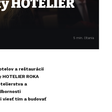
ty HOTELIER
5 min. čítania
otelov a reštaurácií
ety HOTELIER ROKA
telierstva a
dbornosti
i viesť tím a budovať