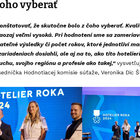
čoho vyberať
onštatovať, že skutočne bolo z čoho vyberať. Kvali
aozaj veľmi vysoká. Pri hodnotení sme sa zameriava
ateľné výsledky či počet rokov, ktoré jednotliví ma
ariadeniach dosiahli, ale aj na to, ako títo hotelier
chu, svojho regiónu a profesie ako takej,“
vysvetľu
dníčka Hodnotiacej komisie súťaže, Veronika Dic Ši