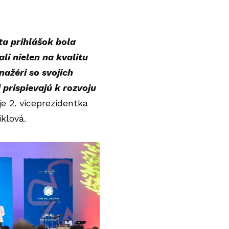
ta prihlášok bola
li nielen na kvalitu
nažéri so svojich
i prispievajú k rozvoju
je 2. viceprezidentka
klová.