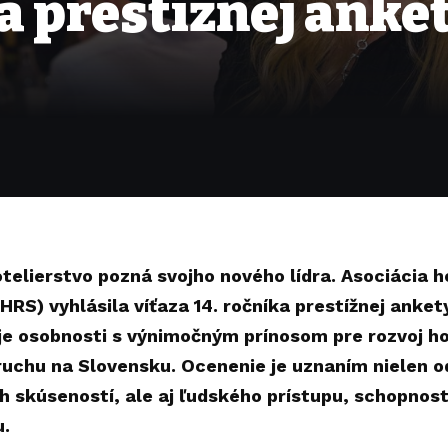
a prestížnej anke
telierstvo pozná svojho nového lídra. Asociácia h
HRS) vyhlásila víťaza 14. ročníka prestížnej ank
e osobnosti s výnimočným prínosom pre rozvoj ho
uchu na Slovensku. Ocenenie je uznaním nielen o
h skúseností, ale aj ľudského prístupu, schopnost
u.