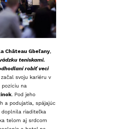
ela Château Gbeľany
,
vádzku teniskami.
odhodlaní robiť veci
 začal svoju kariéru v
 pozíciu na
inok
. Pod jeho
 a podujatia, spájajúc
doplnila riaditeľka
rka telom aj srdcom
poslanie a hotel na