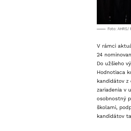
Foto: AHRS/ 
V rámci aktuá
24 nominovan
Do užšieho v
Hodnotiaca k
kandidátov z 
zariadenia v 
osobnostný p
školami, podp
kandidátov ta