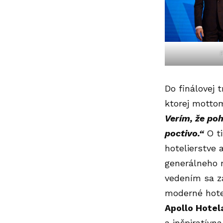
Do finálovej t
ktorej motto
Verím, že poh
poctivo.“
O ti
hotelierstve 
generálneho 
vedením sa z
moderné hotel
Apollo Hotel
a inšpiratívn