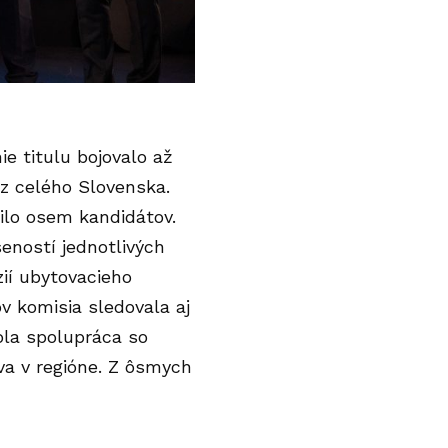
e titulu bojovalo až
z celého Slovenska.
ilo osem kandidátov.
eností jednotlivých
zií ubytovacieho
v komisia sledovala aj
ola spolupráca so
va v regióne. Z ôsmych