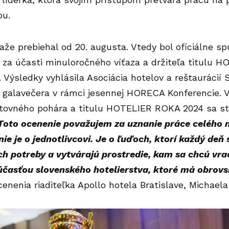
ou.
ťaže prebiehal od 20. augusta. Vtedy bol oficiálne 
 za účasti minuloročného víťaza a držiteľa titulu 
 Výsledky vyhlásila Asociácia hotelov a reštaurácií
 galavečera v rámci jesennej HORECA Konferencie. V
utovného pohára a titulu HOTELIER ROKA 2024 sa st
Toto ocenenie považujem za uznanie práce celého 
nie je o jednotlivcovi. Je o ľuďoch, ktorí každý de
 ich potreby a vytvárajú prostredie, kam sa chcú vr
časťou slovenského hotelierstva, ktoré má obrovsk
cenenia riaditeľka Apollo hotela Bratislave, Michael