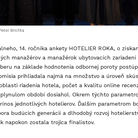
Peter Brichta
lneho, 14. ročníka ankety HOTELIER ROKA, o získani
ých manažérov a manažérok ubytovacích zariadení 
ýberu na základe hodnotenia odbornej poroty postúp
omisia prihliadala najmä na množstvo a úroveň skús
oblasti riadenia hotela, počet a kvalitu online recen
uplynulom období dosiahol. Okrem týchto parametro
rínos jednotlivých hotelierov. Ďalším parametrom b
ora budúcich generácií a dlhodobý rozvoj hotelierst
k napokon zostala trojica finalistov.