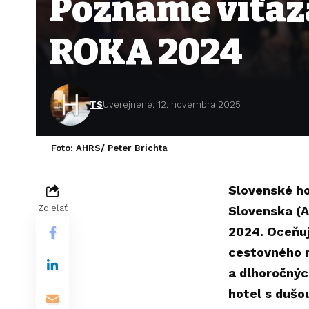
Poznáme víťaz
ROKA 2024
TS
Uverejnené: 12. novembra 2025
Foto: AHRS/ Peter Brichta
Slovenské ho
Zdieľať
Slovenska (A
2024. Oceňuj
cestovného r
a dlhoročnýc
hotel s dušo