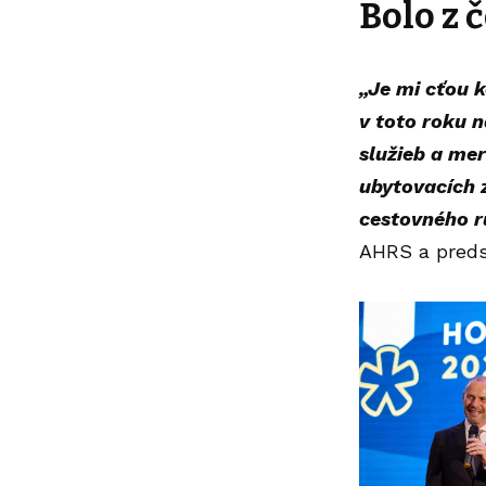
Bolo z 
„Je mi cťou k
v toto roku n
služieb a mer
ubytovacích z
cestovného ru
AHRS a predse