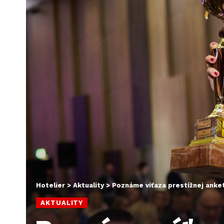
Hotelier
>
Aktuality
>
Poznáme víťaza prestížnej ank
AKTUALITY