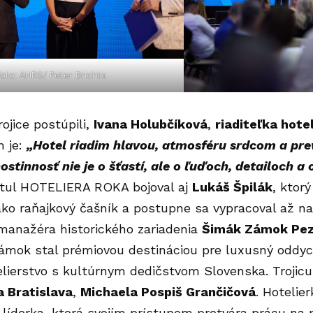
Foto: AHRS/ Peter Brichta
rojice postúpili,
Ivana Holubčíková
,
riaditeľka hot
m je:
„Hotel riadim hlavou, atmosféru srdcom a pre
ostinnosť nie je o šťastí, ale o ľuďoch, detailoch a 
tul HOTELIERA ROKA bojoval aj
Lukáš Špilák
, ktorý
ako raňajkový čašník a postupne sa vypracoval až na
manažéra historického zariadenia
Šimák Zámok Pez
ámok stal prémiovou destináciou pre luxusný oddych
ierstvo s kultúrnym dedičstvom Slovenska. Trojicu 
a Bratislava
,
Michaela Pospiš Grančičová
. Hotelie
a líderka, ktorá svojím prístupom pretvára prácu na 