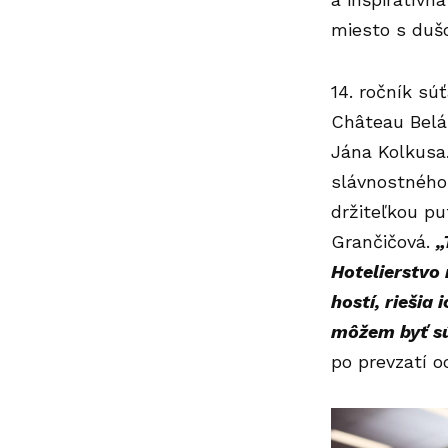
miesto s duš
14. ročník sú
Château Belá
Jána Kolkusa.
slávnostného
držiteľkou p
Grančičová.
„
Hotelierstvo 
hostí, riešia
môžem byť sú
po prevzatí o