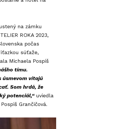
spustený na zámku
HOTELIER ROKA 2023,
 Slovenska počas
íťazkou súťaže,
ala Michaela Pospiš
nášho tímu.
ň s úsmevom vítajú
acať. Som hrdá, že
ý potenciál,“
uviedla
a Pospiš Grančičová.