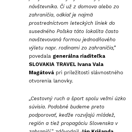
návštevníka
.
Či už z domova alebo zo
zahraničia
,
odkiaľ je najmä
prostredníctvom leteckých liniek do
susedného Poľska táto lokalita často
navštevovaná formou jednodňového
výletu napr. rodinami zo zahraničia,”
povedala
generálna riaditeľka
SLOVAKIA TRAVEL Ivana Vala
Magátová
pri príležitosti slávnostného
otvorenia lanovky.
„Cestovný ruch a šport spolu veľmi úzko
súvisia
.
Podobné budeme preto
podporovať, keďže rozvíjajú mládež,
región a tiež propagáciu Slovenska v
zahraničí,
” zdôvodnil
Ján Krišanda,