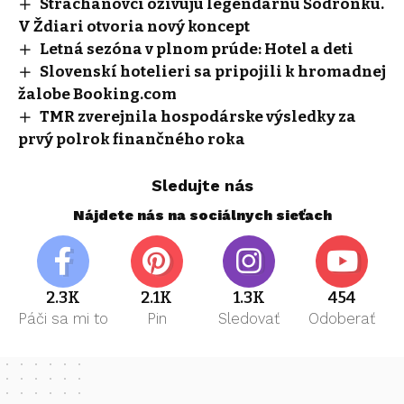
Strachanovci oživujú legendárnu Šodronku.
V Ždiari otvoria nový koncept
Letná sezóna v plnom prúde: Hotel a deti
Slovenskí hotelieri sa pripojili k hromadnej
žalobe Booking.com
TMR zverejnila hospodárske výsledky za
prvý polrok finančného roka
Sledujte nás
Nájdete nás na sociálnych sieťach
2.3K
2.1K
1.3K
454
Páči sa mi to
Pin
Sledovať
Odoberať