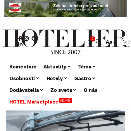
2
Aa
Komentáre
Aktuality
Téma
Osobnosti
Hotely
Gastro
Dodávatelia
Zo sveta
O nás
NOVÉ
HOTEL Marketplace