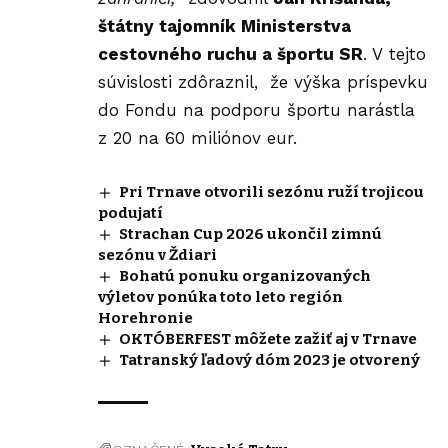
štátny tajomník Ministerstva
cestovného ruchu a športu SR
. V tejto
súvislosti zdôraznil, že výška príspevku
do Fondu na podporu športu narástla
z 20 na 60 miliónov eur.
Pri Trnave otvorili sezónu ruží trojicou
podujatí
Strachan Cup 2026 ukončil zimnú
sezónu v Ždiari
Bohatú ponuku organizovaných
výletov ponúka toto leto región
Horehronie
OKTÓBERFEST môžete zažiť aj v Trnave
Tatranský ľadový dóm 2023 je otvorený