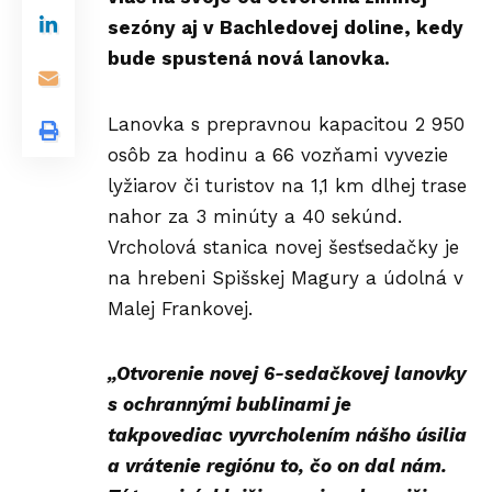
sezóny aj v Bachledovej doline, kedy
bude spustená nová lanovka.
Lanovka s prepravnou kapacitou 2 950
osôb za hodinu a 66 vozňami vyvezie
lyžiarov či turistov na 1,1 km dlhej trase
nahor za 3 minúty a 40 sekúnd.
Vrcholová stanica novej šesťsedačky je
na hrebeni Spišskej Magury a údolná v
Malej Frankovej.
„Otvorenie novej 6-sedačkovej lanovky
s ochrannými bublinami je
takpovediac vyvrcholením nášho úsilia
a vrátenie regiónu to, čo on dal nám.