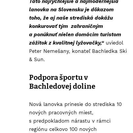
Táto najrýchlejšie a najmodernejšia
lanovka na Slovensku je dôkazom
toho, že aj naše strediská dokážu
konkurovať tým zahraničným
a ponúknuť nielen domácim turistom
zážitok z kvalitnej lyžovačky,“
uviedol
Peter Nemešany, konateľ
Bachledka Ski
& Sun
.
Podpora športu v
Bachledovej doline
Nová lanovka prinesie do strediska 10
nových
pracovných
miest,
s predpokladom nárastu v rámci
regiónu celkovo 100 nových