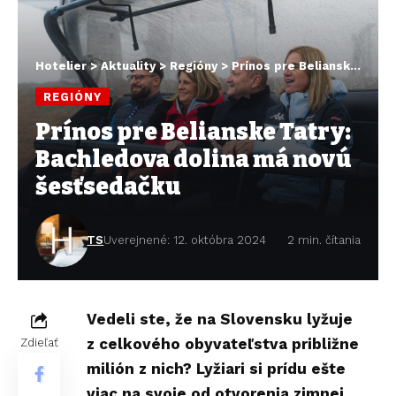
Hotelier
>
Aktuality
>
Regióny
>
Prínos pre Belianske Tatry: Bachledova dolina má novú šesťsedačku
REGIÓNY
Prínos pre Belianske Tatry:
Bachledova dolina má novú
šesťsedačku
TS
Uverejnené: 12. októbra 2024
2 min. čítania
Vedeli ste, že na Slovensku lyžuje
z celkového obyvateľstva približne
Zdieľať
milión z nich? Lyžiari si prídu ešte
viac na svoje od otvorenia zimnej