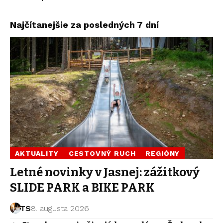
Najčítanejšie za posledných 7 dní
AKTUALITY
CESTOVNÝ RUCH
REGIÓNY
Letné novinky v Jasnej: zážitkový
SLIDE PARK a BIKE PARK
TS
8. augusta 2026