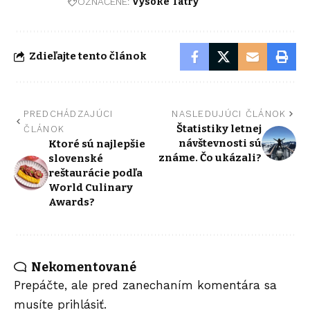
OZNAČENÉ:
Vysoké Tatry
Zdieľajte tento článok
PREDCHÁDZAJÚCI
NASLEDUJÚCI ČLÁNOK
Štatistiky letnej
ČLÁNOK
návštevnosti sú
Ktoré sú najlepšie
známe. Čo ukázali?
slovenské
reštaurácie podľa
World Culinary
Awards?
Nekomentované
Prepáčte, ale pred zanechaním komentára sa
musíte
prihlásiť
.