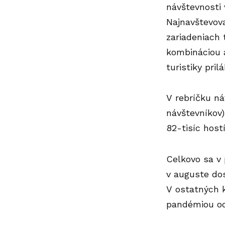
návštevnosti 
Najnavštevov
zariadeniach 
kombináciou 
turistiky pri
V rebríčku ná
návštevníkov)
82-tisíc host
Celkovo sa v 
v auguste do
V ostatných 
pandémiou od