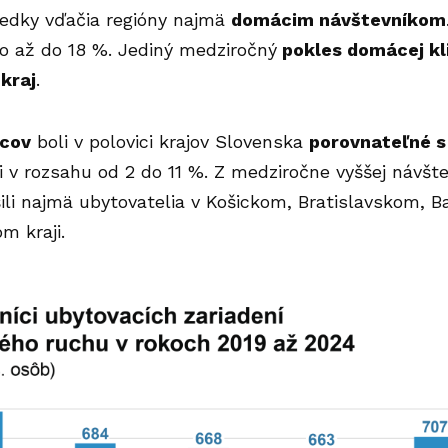
ledky vďačia regióny najmä
domácim návštevníkom
 to až do 18 %. Jediný medziročný
pokles domácej kl
kraj
.
ncov
boli v polovici krajov Slovenska
porovnateľné s
li v rozsahu od 2 do 11 %. Z medziročne vyššej návšt
ili najmä ubytovatelia v Košickom, Bratislavskom, 
m kraji.