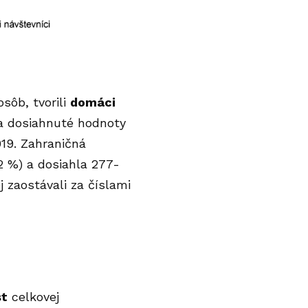
sôb, tvorili
domáci
 a dosiahnuté hodnoty
19. Zahraničná
2 %) a dosiahla 277-
 zaostávali za číslami
st
celkovej