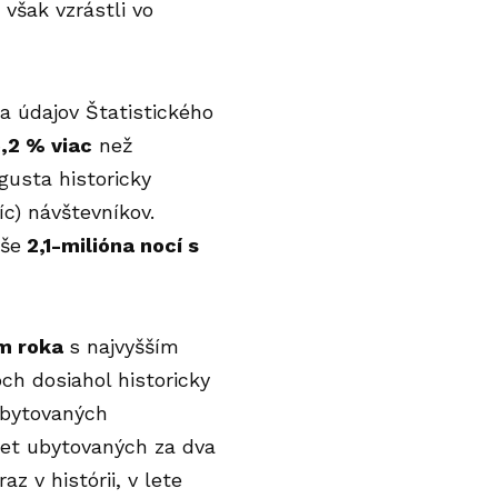
 však vzrástli vo
ľa údajov
Štatistického
5,2 % viac
než
gusta historicky
c) návštevníkov.
yše
2,1-milióna nocí s
om roka
s najvyšším
ch dosiahol historicky
 ubytovaných
čet ubytovaných za dva
z v histórii, v lete