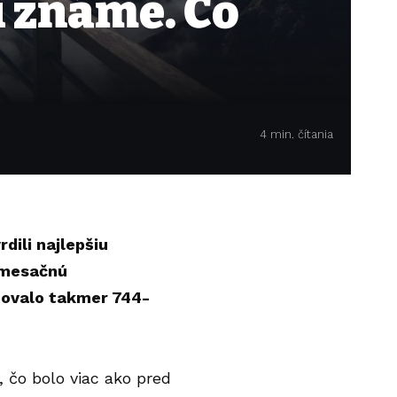
ú známe. Čo
4 min. čítania
dili najlepšiu
u mesačnú
tovalo takmer 744-
, čo bolo viac ako pred