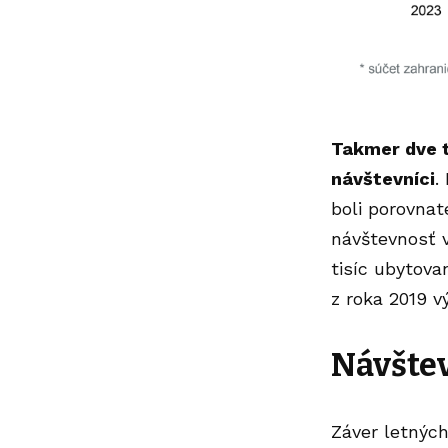
Takmer dve 
návštevníci
.
boli porovna
návštevnosť 
tisíc ubytova
z roka 2019 vý
Návštev
Záver letnýc