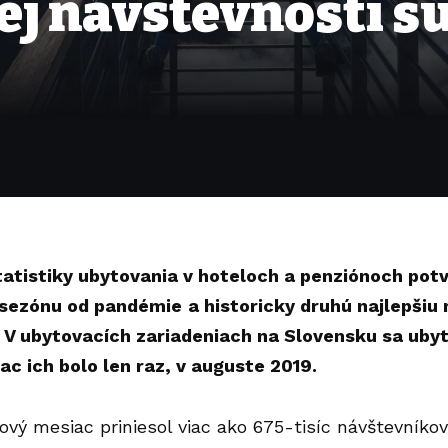
nej návštevnosti s
atistiky ubytovania v hoteloch a penziónoch potvr
 sezónu od pandémie
a historicky druhú najlepši
 V ubytovacích zariadeniach na Slovensku sa uby
viac ich bolo len raz, v auguste 2019.
ový mesiac priniesol viac ako 675-tisíc návštevníkov