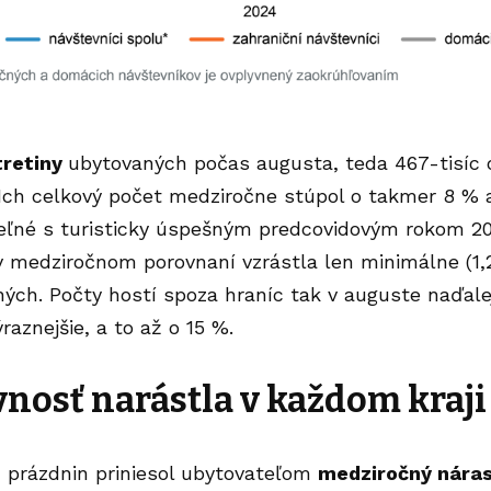
tretiny
ubytovaných počas augusta, teda 467-tisíc o
 Ich celkový počet medziročne stúpol o takmer 8 %
teľné s turisticky úspešným predcovidovým rokom 20
v medziročnom porovnaní vzrástla len minimálne (1,
ných. Počty hostí spoza hraníc tak v auguste naďalej
raznejšie, a to až o 15 %.
nosť narástla v každom kraji
h prázdnin priniesol ubytovateľom
medziročný
nára