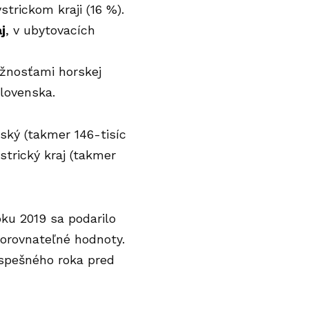
trickom kraji (16 %).
j
, v ubytovacích
žnosťami horskej
Slovenska.
vský (takmer 146-tisíc
strický kraj (takmer
ku 2019 sa podarilo
 porovnateľné hodnoty.
úspešného roka pred