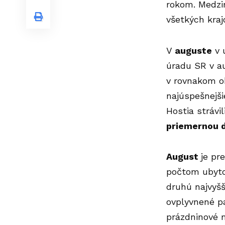
rokom. Medzir
všetkých kraj
V
auguste
v 
úradu SR
v a
v rovnakom ob
najúspešnejši
Hostia strávi
priemernou d
August
je pr
počtom ubytov
druhú najvyšš
ovplyvnené p
prázdninové me