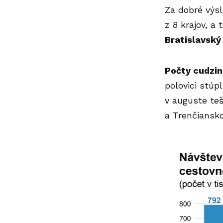
Za dobré výs
z 8 krajov, a
Bratislavský 
Počty cudzi
polovici stúp
v auguste teš
a Trenčiansko