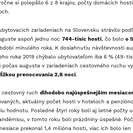
očne si polepšilo 6 z 8 krajov, počty domácich hostí
och.
ubytovacích zariadeniach na Slovensku strávilo pod
uguste aspoň jednu noc
744-tisíc hostí
, čo bolo
o 
dobí minulého roka. K dosiahnutiu návštevnosti au
eho roka 2019 chýbalo ubytovateľom iba 6 % (49-tisí
li počas augusta v zariadeniach cestovného ruchu v
ĺžkou prenocovania 2,8 noci
.
e cestovný ruch
dlhodobo najúspešnejším mesiac
aných, aktuálny počet hostí v hoteloch a penzióno
iu hodnotu. Posledné štyri roky boli aj letné počty
andémiou, v tomto roku boli prázdniny úspešné. Po
siace prekonal 1,4 milióna hostí, viac ich bolo len ra