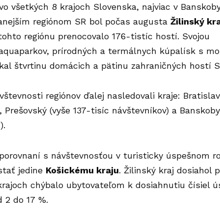
vo všetkých 8 krajoch Slovenska, najviac v Banskobys
anejším regiónom SR bol počas augusta
Žilinský kra
tohto regiónu prenocovalo 176-tistíc hostí. Svojou
aquaparkov, prírodných a termálnych kúpalísk s mo
lákal štvrtinu domácich a pätinu zahraničných hostí 
vštevnosti regiónov ďalej nasledovali kraje: Bratisla
, Prešovský (vyše 137-tisíc návštevníkov) a Banskoby
í).
porovnaní s návštevnosťou v turisticky úspešnom ro
stať jedine
Košickému kraju
. Žilinský kraj dosiahol
krajoch chýbalo ubytovateľom k dosiahnutiu čísiel 
 2 do 17 %.