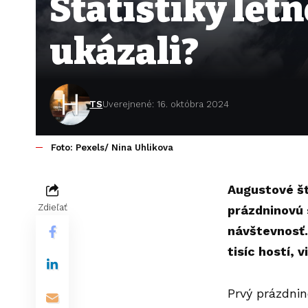
Štatistiky let
ukázali?
TS
Uverejnené: 16. októbra 2024
Foto: Pexels/ Nina Uhlikova
Augustové št
Zdieľať
prázdninovú
návštevnosť.
tisíc hostí, 
Prvý prázdnin