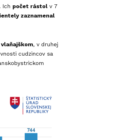
. Ich
počet rástol
v 7
ientely zaznamenal
 vlaňajškom
, v druhej
evnosti cudzincov sa
Banskobystrickom