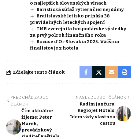
o najlepších slovenských vínach
Baristická súťaž rytiera čiernej dámy
Bratislavské letisko prináša 38
pravidelných leteckých spojení
TMR zverejnila hospodárske výsledky
za prvý polrok finančného roka
Bocuse d’Or Slovakia 2025. Väčšina
finalistov je z hotela
Zdieľajte tento článok
PREDCHÁDZAJÚCI
NASLEDUJÚCI ČLÁNOK
Radim Jančura,
ČLÁNOK
RegioJet Hotels:
Čím aktuálne
Idem vždy vlastnou
žijeme: Peter
cestou
Marek,
prevádzkový
riaditeľ Kaštieľa