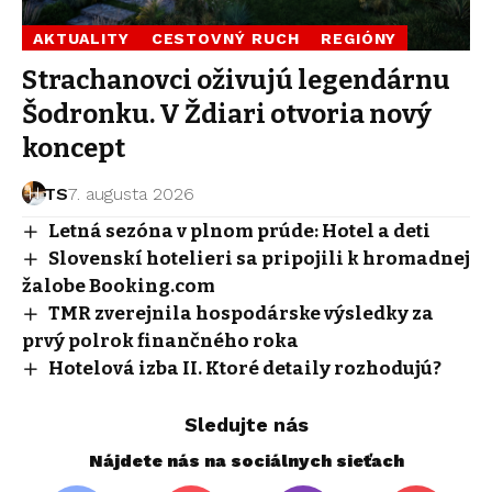
AKTUALITY
CESTOVNÝ RUCH
REGIÓNY
Strachanovci oživujú legendárnu
Šodronku. V Ždiari otvoria nový
koncept
TS
7. augusta 2026
Letná sezóna v plnom prúde: Hotel a deti
Slovenskí hotelieri sa pripojili k hromadnej
žalobe Booking.com
TMR zverejnila hospodárske výsledky za
prvý polrok finančného roka
Hotelová izba II. Ktoré detaily rozhodujú?
Sledujte nás
Nájdete nás na sociálnych sieťach