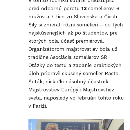
V tomto ročníku súťaže predstúpilo
pred odbornú porotu
13
somelierov, 6
mužov a 7 žien zo Slovenska a Čiech.
Sily si zmerali rôzni somelieri – od tých
najskúsenejších až po študentov, pre
ktorých bola účasť premiérová.
Organizátorom majstrovstiev bola už
tradične
Asociácia somelierov SR
.
Otázky do testu a zadanie praktických
úloh pripravil skúsený somelier Rasťo
Šuták, niekoľkonásobný účastník
Majstrovstiev Európy i Majstrovstiev
sveta, naposledy vo februári tohto roku
v Paríži.