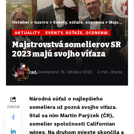
Hotelier
>
Gastro
>
Eventy, súťaže, ocenenia
>
Majstrovstvá somelierov SR 2023 majú svojho víťaza
AKTUALITY
EVENTY, SÚŤAŽE, OCENENIA
Majstrovstvá somelierov SR
2023 majú svojho víťaza
red.
Uverejnené: 15. októbra 2023
3 min. čítania
Národná súťaž o najlepšieho
someliera už pozná svojho víťaza.
Zdieľať
Stal sa ním Martin Parýzek (ČR),
somelier spoločnosti Californian
wines. Na druhom mieste skončila a