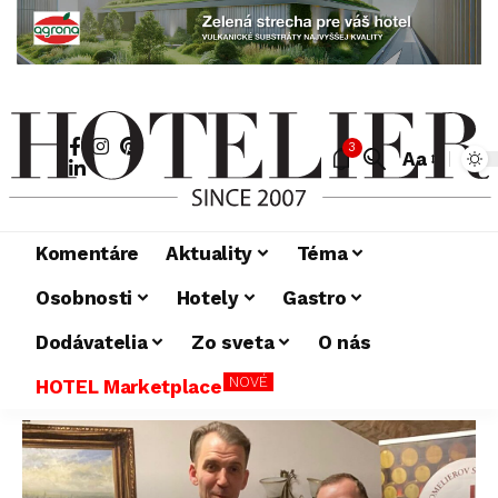
3
Aa
Komentáre
Aktuality
Téma
Osobnosti
Hotely
Gastro
Dodávatelia
Zo sveta
O nás
NOVÉ
HOTEL Marketplace