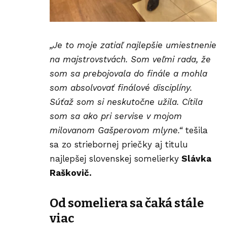
„Je to moje zatiaľ najlepšie umiestnenie
na majstrovstvách. Som veľmi rada, že
som sa prebojovala do finále a mohla
som absolvovať finálové disciplíny.
Súťaž som si neskutočne užila. Cítila
som sa ako pri servise v mojom
milovanom Gašperovom mlyne.“
tešila
sa zo striebornej priečky aj titulu
najlepšej slovenskej somelierky
Slávka
Raškovič.
Od someliera sa čaká stále
viac