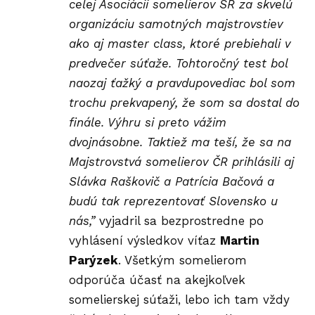
celej Asociácii somelierov SR za skvelú
organizáciu samotných majstrovstiev
ako aj master class, ktoré prebiehali v
predvečer súťaže. Tohtoročný test bol
naozaj ťažký a pravdupovediac bol som
trochu prekvapený, že som sa dostal do
finále. Výhru si preto vážim
dvojnásobne. Taktiež ma teší, že sa na
Majstrovstvá somelierov ČR prihlásili aj
Slávka Raškovič a Patrícia Bačová a
budú tak reprezentovať Slovensko u
nás,”
vyjadril sa bezprostredne po
vyhlásení výsledkov víťaz
Martin
Parýzek
. Všetkým somelierom
odporúča účasť na akejkoľvek
somelierskej súťaži, lebo ich tam vždy