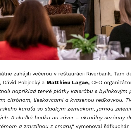
iálne zahájili večerou v reštaurácii Riverbank. Tam de
, Dávid Pobjecký a
Matthieu Lagae,
CEO organizátor
tnali napríklad tenké plátky kalerábu s bylinkovým
ým citrónom, lieskovcami a kvasenou reďkovkou. Tie
árskeho kuraťa so sladkým zemiakom, jarnou zelen
ých. A sladkú bodku na záver – aktuálny sezónny de
rémom a zmrzlinou z cmaru,“
vymenoval šéfkuchár 