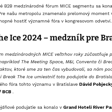
rvé B2B medzinárodné fórum MICE segmentu sa kona
. Pre našu metropolu znamenalo prelomový moment 
chopné hostiť významné fóra v kongresovom odvetví.
he Ice
2024 – m
edzník pre Br
m medzinárodných MICE veľtrhov roky zúčastňuje p
 napríklad The Meeting Space, M&I, Conventa či Bre
aktov, ktoré sme za ten čas vybudovali, sa nám pod
 Break The Ice umiestniť toto podujatie do Bratisla
vého fóra tohto významu v Bratislave
Dávid Pobjeck
/ BCB
.
jdňové podujatie sa konalo v
Grand Hoteli River Pa