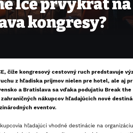
e Ice prvýkrát na
lava kongresy?
, čiže kongresový cestovný ruch predstavuje vý
uchu z hľadiska príjmov nielen pre hotel, ale aj p
vensko a Bratislava sa vďaka podujatiu Break the 
 zahraničných nákupcov hľadajúcich nové destiná
zinárodných eventov.
kupcovia hľadajúci vhodné destinácie na organizáci