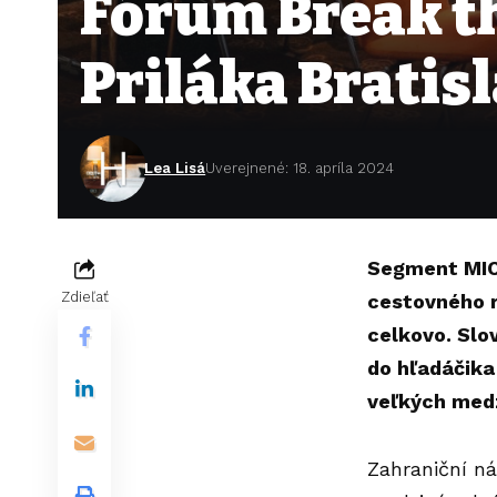
Fórum Break th
Priláka Bratis
Lea Lisá
Uverejnené: 18. apríla 2024
Segment MICE
Zdieľať
cestovného r
celkovo. Slo
do hľadáčika
veľkých med
Zahraniční ná