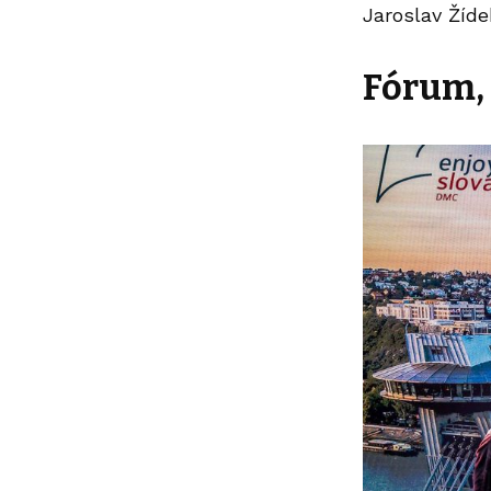
Jaroslav Žíde
F
órum, 