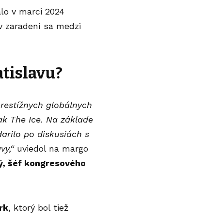
lo v marci 2024
v zaradení sa medzi
atislavu?
restížnych globálnych
ak The Ice. Na základe
arilo po diskusiách s
vy,“
uviedol na margo
ý, šéf kongresového
rk
, ktorý bol tiež