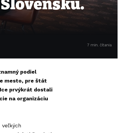
 Slovensku.
7 min. čítania
znamný podiel
re mesto, pre štát
Ice prvýkrát dostali
cie na organizáciu
u veľkých