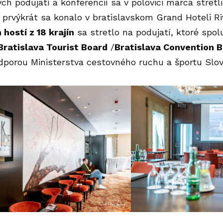
h podujatí a konferencií sa v polovici marca stretl
 prvýkrát sa konalo v bratislavskom Grand Hoteli Ri
hostí z 18 krajín
sa stretlo na podujatí, ktoré spo
Bratislava Tourist Board
/
Bratislava Convention 
porou Ministerstva cestovného ruchu a športu Slov