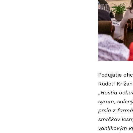
Podujatie ofic
Rudolf Križan
„Hostia ochu
syrom, solen
prsia z farm
smrčkov lesn
vanilkovým k