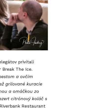
legátov privítali
 Break The Ice.
 pestom a ovčím
ž grilované kuracie
inou a omáčkou zo
zert citrónový koláč s
Riverbank Restaurant