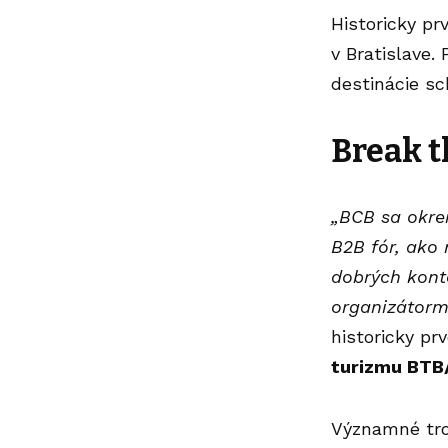
Historicky p
v Bratislave
destinácie s
Break t
„BCB sa okre
B2B fór, ako
dobrých kont
organizátormi
historicky pr
turizmu BTB
Významné tro