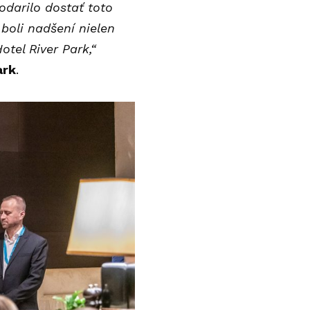
odarilo dostať toto
 boli nadšení nielen
tel River Park,“
ark
.