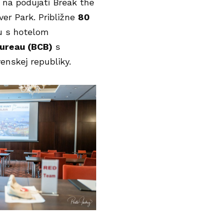
i na podujatí
Break the
ver Park. Približne
80
lu s hotelom
Bureau (BCB)
s
enskej republiky.