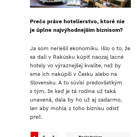
Prečo práve hotelierstvo, ktoré nie
je úplne najvýhodnejším biznisom?
Ja som neriešil ekonomiku. Išlo o to, že
sa dali v Rakúsku kúpiť naozaj lacné
hotely vo výraznejšej kvalite, než by
sme ich nakúpili v Česku alebo na
Slovensku. A to súvisí predovšetkým
s tým, že keď je tá rodina už taká
unavená, dala by ho už aj zadarmo,
len aby mohla z toho biznisu odísť
preč.
1
2
3
Nasledujúca