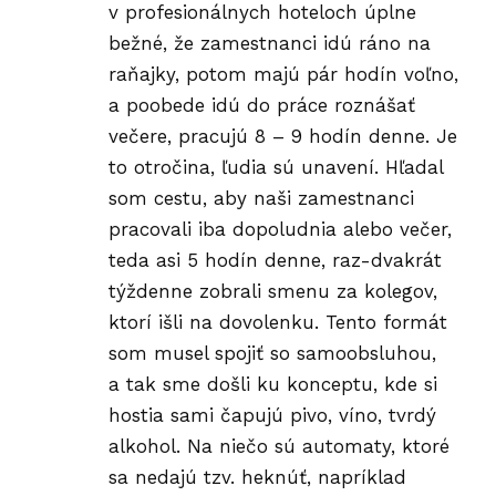
v profesionálnych hoteloch úplne
bežné, že zamestnanci idú ráno na
raňajky, potom majú pár hodín voľno,
a poobede idú do práce roznášať
večere, pracujú 8 – 9 hodín denne. Je
to otročina, ľudia sú unavení. Hľadal
som cestu, aby naši zamestnanci
pracovali iba dopoludnia alebo večer,
teda asi 5 hodín denne, raz-dvakrát
týždenne zobrali smenu za kolegov,
ktorí išli na dovolenku. Tento formát
som musel spojiť so samoobsluhou,
a tak sme došli ku konceptu, kde si
hostia sami čapujú pivo, víno, tvrdý
alkohol. Na niečo sú automaty, ktoré
sa nedajú tzv. heknúť, napríklad