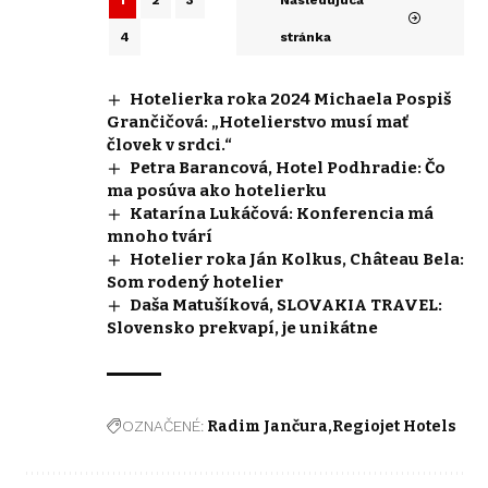
4
stránka
Hotelierka roka 2024 Michaela Pospiš
Grančičová: „Hotelierstvo musí mať
človek v srdci.“
Petra Barancová, Hotel Podhradie: Čo
ma posúva ako hotelierku
Katarína Lukáčová: Konferencia má
mnoho tvárí
Hotelier roka Ján Kolkus, Château Bela:
Som rodený hotelier
Daša Matušíková, SLOVAKIA TRAVEL:
Slovensko prekvapí, je unikátne
OZNAČENÉ:
Radim Jančura
Regiojet Hotels