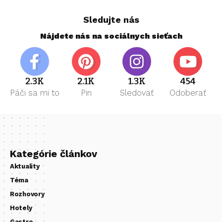
Sledujte nás
Nájdete nás na sociálnych sieťach
2.3K
2.1K
1.3K
454
Páči sa mi to
Pin
Sledovať
Odoberať
Kategórie článkov
Aktuality
Téma
Rozhovory
Hotely
Gastro