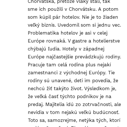
Chorvátska, pretože vlaky stáli, tak
sme ich použili v Chorvátsku. A potom
som kúpil pár hotelov. Nie je to žiaden
veľký biznis. Uvedomil som si jednu vec.
Problematika hotelov je asi v celej
Európe rovnaká. V gastre a hotelierstve
chýbajú ľudia. Hotely v západnej
Európe najčastejšie prevádzkujú rodiny.
Pracuje tam celá rodina plus nejakí
zamestnanci z východnej Európy. Tie
rodiny sú unavené, deti im povedia, že
nechcú žiť takýto život. Výsledkom je,
že veľká časť týchto podnikov je na
predaj. Majitelia idú zo zotrvačnosti, ale
nevidia v tom nejakú veľkú budúcnosť.
Toto sa, samozrejme, netýka tých, ktorí