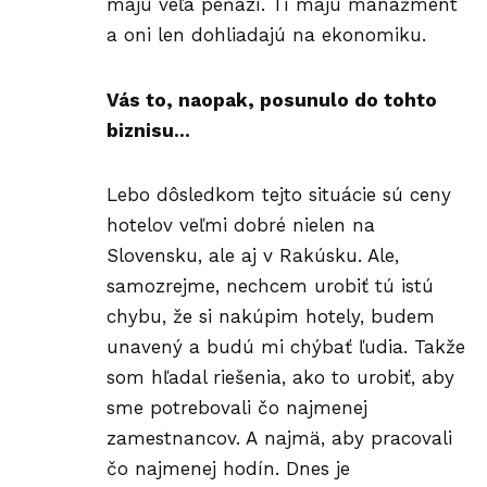
majú veľa peňazí. Tí majú manažment
a oni len dohliadajú na ekonomiku.
Vás to, naopak, posunulo do tohto
biznisu…
Lebo dôsledkom tejto situácie sú ceny
hotelov veľmi dobré nielen na
Slovensku, ale aj v Rakúsku. Ale,
samozrejme, nechcem urobiť tú istú
chybu, že si nakúpim hotely, budem
unavený a budú mi chýbať ľudia. Takže
som hľadal riešenia, ako to urobiť, aby
sme potrebovali čo najmenej
zamestnancov. A najmä, aby pracovali
čo najmenej hodín. Dnes je