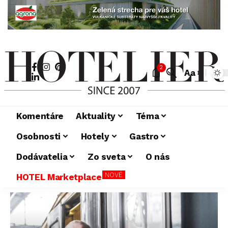
2
Aa
Komentáre
Aktuality
Téma
Osobnosti
Hotely
Gastro
Dodávatelia
Zo sveta
O nás
NOVÉ
HOTEL Marketplace