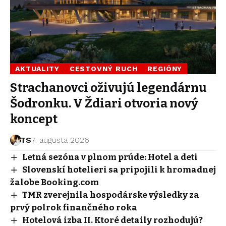
AKTUALITY
CESTOVNÝ RUCH
REGIÓNY
Strachanovci oživujú legendárnu
Šodronku. V Ždiari otvoria nový
koncept
TS
7. augusta 2026
Letná sezóna v plnom prúde: Hotel a deti
Slovenskí hotelieri sa pripojili k hromadnej
žalobe Booking.com
TMR zverejnila hospodárske výsledky za
prvý polrok finančného roka
Hotelová izba II. Ktoré detaily rozhodujú?