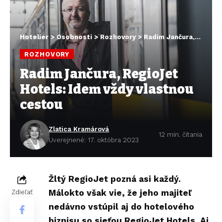
Hotelier
>
Osobnosti
>
Rozhovory
>
Radim Jančura, RegioJet Hotels: Idem vždy vlastnou cestou
ROZHOVORY
Radim Jančura, RegioJet
Hotels: Idem vždy vlastnou
cestou
Zlatica Kramárová
12 min. čítania
Uverejnené: 17. októbra 2023
Žltý RegioJet pozná asi každý.
Málokto však vie, že jeho majiteľ
Zdieľať
nedávno vstúpil aj do hotelového
biznisu so sieťou RegioJet Hotels. Aj