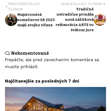
PREDCHÁDZAJÚCI
NASLEDUJÚCI ČLÁNOK
Tradičné
ČLÁNOK
netradične prináša
Majstrovstvá
nová zážitková
somelierov SR 2023
reštaurácia ARTE vo
majú svojho víťaza
Svätom Jure
Nekomentované
Prepáčte, ale pred zanechaním komentára sa
musíte
prihlásiť
.
Najčítanejšie za posledných 7 dní