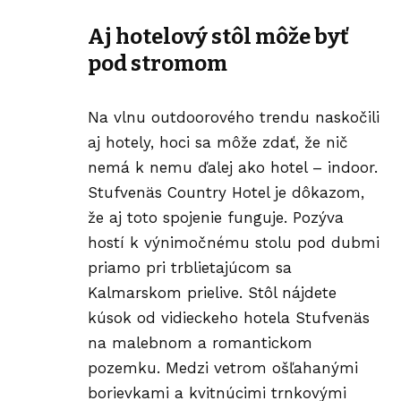
Aj hotelový stôl môže byť
pod stromom
Na vlnu outdoorového trendu naskočili
aj hotely, hoci sa môže zdať, že nič
nemá k nemu ďalej ako hotel – indoor.
Stufvenäs Country Hotel je dôkazom,
že aj toto spojenie funguje. Pozýva
hostí k výnimočnému stolu pod dubmi
priamo pri trblietajúcom sa
Kalmarskom prielive. Stôl nájdete
kúsok od vidieckeho hotela Stufvenäs
na malebnom a romantickom
pozemku. Medzi vetrom ošľahanými
borievkami a kvitnúcimi trnkovými