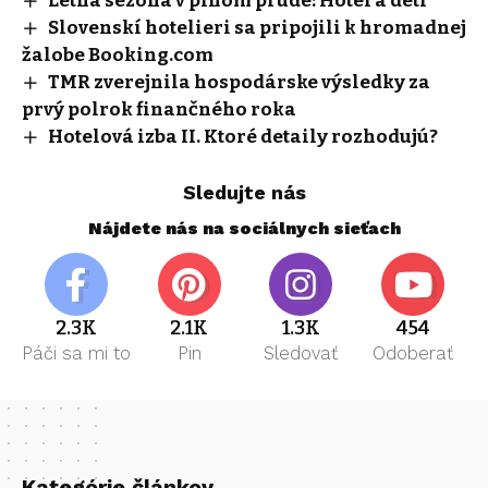
Letná sezóna v plnom prúde: Hotel a deti
Slovenskí hotelieri sa pripojili k hromadnej
žalobe Booking.com
TMR zverejnila hospodárske výsledky za
prvý polrok finančného roka
Hotelová izba II. Ktoré detaily rozhodujú?
Sledujte nás
Nájdete nás na sociálnych sieťach
2.3K
2.1K
1.3K
454
Páči sa mi to
Pin
Sledovať
Odoberať
Kategórie článkov