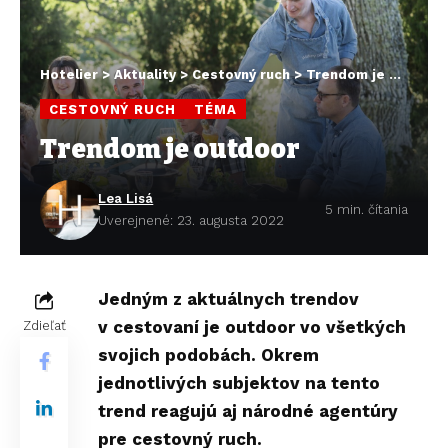
Hotelier
>
Aktuality
>
Cestovný ruch
>
Trendom je outdoor
CESTOVNÝ RUCH
TÉMA
Trendom je outdoor
Lea Lisá
5 min. čítania
Uverejnené: 23. augusta 2022
Jedným z aktuálnych trendov
v cestovaní je outdoor vo všetkých
Zdieľať
svojich podobách. Okrem
jednotlivých subjektov na tento
trend reagujú aj národné agentúry
pre cestovný ruch.