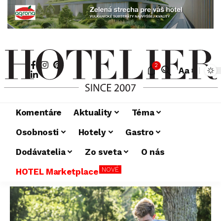
2
Aa
Komentáre
Aktuality
Téma
Osobnosti
Hotely
Gastro
Dodávatelia
Zo sveta
O nás
NOVÉ
HOTEL Marketplace