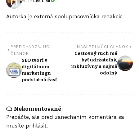
Autor:
Lea Lisá
Autorka je externá spolupracovníčka redakcie.
PREDCHÁDZAJÚCI
NASLEDUJÚCI ČLÁNOK
Cestovný ruch má
ČLÁNOK
byť udržateľný,
SEO tvorí v
inkluzívny a najmä
digitálnom
odolný
marketingu
podstatnú časť
Nekomentované
Prepáčte, ale pred zanechaním komentára sa
musíte
prihlásiť
.