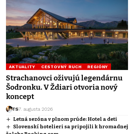
AKTUALITY
CESTOVNÝ RUCH
REGIÓNY
Strachanovci oživujú legendárnu
Šodronku. V Ždiari otvoria nový
koncept
TS
7. augusta 2026
Letná sezóna v plnom prúde: Hotel a deti
Slovenskí hotelieri sa pripojili k hromadnej