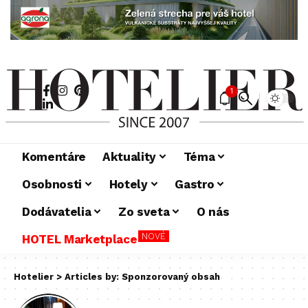
1
Komentáre
Aktuality
Téma
Osobnosti
Hotely
Gastro
Dodávatelia
Zo sveta
O nás
NOVÉ
HOTEL Marketplace
Hotelier
>
Articles by: Sponzorovaný obsah