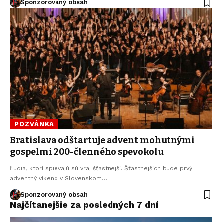
Sponzorovaný obsah
POZVÁNKA
Bratislava odštartuje advent mohutnými
gospelmi 200-členného spevokolu
Ľudia, ktorí spievajú sú vraj šťastnejší. Šťastnejších bude prvý
adventný víkend v Slovenskom…
Sponzorovaný obsah
Najčítanejšie za posledných 7 dní