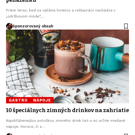
Práve teraz, keď sa väčšina hotelov a reštaurácií nachádza v
„údržbovom móde”,…
Sponzorovaný obsah
GASTRO
NÁPOJE
10 špeciálnych zimných drinkov na zahriatie
Najobľúbenejšou položkou zimného drink list-u sú určite miešané
nápoje. Horúce, či s…