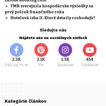
žalobe Booking.com
TMR zverejnila hospodárske výsledky za
prvý polrok finančného roka
Hotelová izba II. Ktoré detaily rozhodujú?
Sledujte nás
Nájdete nás na sociálnych sieťach
2.3K
2.1K
1.3K
454
Páči sa mi to
Pin
Sledovať
Odoberať
Kategórie článkov