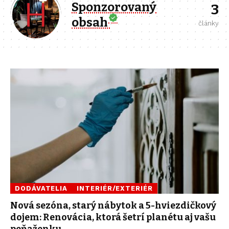
Sponzorovaný
3
obsah
články
DODÁVATELIA
INTERIÉR/EXTERIÉR
Nová sezóna, starý nábytok a 5-hviezdičkový
dojem: Renovácia, ktorá šetrí planétu aj vašu
peňaženku