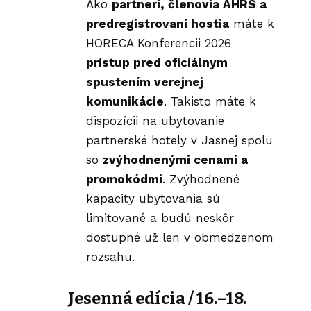
Ako
partneri, členovia AHRS a
predregistrovaní hostia
máte k
HORECA Konferencii 2026
prístup pred oficiálnym
spustením verejnej
komunikácie
. Takisto máte k
dispozícii na ubytovanie
partnerské hotely v Jasnej spolu
so
zvýhodnenými cenami a
promokódmi
. Zvýhodnené
kapacity ubytovania sú
limitované a budú neskôr
dostupné už len v obmedzenom
rozsahu.
Jesenná edícia /
16.–18.