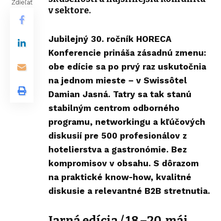
Zdieľať
v sektore.
Jubilejný 30. ročník HORECA
Konferencie prináša zásadnú zmenu:
obe edície sa po prvý raz uskutočnia
na jednom mieste – v Swissôtel
Damian Jasná. Tatry sa tak stanú
stabilným centrom odborného
programu, networkingu
a kľúčových
diskusií pre 500 profesionálov
z
hotelierstva a gastronómie. Bez
kompromisov v obsahu. S dôrazom
na praktické know-how, kvalitné
diskusie a relevantné B2B stretnutia.
Jarná edícia /
18.–20. máj