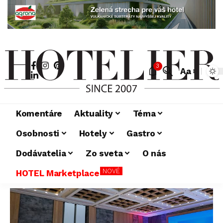
3
Aa
Komentáre
Aktuality
Téma
Osobnosti
Hotely
Gastro
Dodávatelia
Zo sveta
O nás
NOVÉ
HOTEL Marketplace