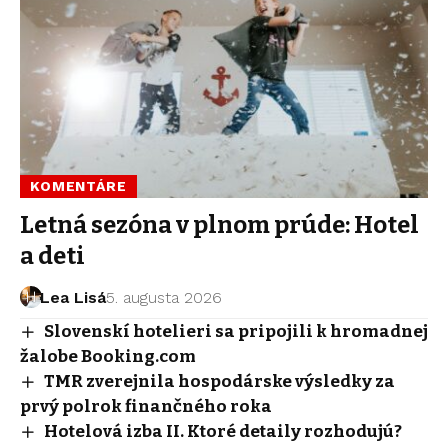
KOMENTÁRE
Letná sezóna v plnom prúde: Hotel
a deti
Lea Lisá
5. augusta 2026
Slovenskí hotelieri sa pripojili k hromadnej
žalobe Booking.com
TMR zverejnila hospodárske výsledky za
prvý polrok finančného roka
Hotelová izba II. Ktoré detaily rozhodujú?