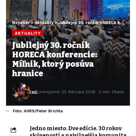
Hotelier
>
Aktuality
>
Jubilejný 30. ročník HORECA konferencie: Míľnik, ktorý posúva hranice
AKTUALITY
Jubilejný 30. ročník
HORECA konferencie:
Míľnik, ktorý posúva
hranice
red.
Uverejnené: 23. februára 2026
2 min. čítania
Foto: AHRS/Peter Brichta
Jedno miesto. Dve edície. 30 rokov
skúseností a najsilnejšia komunita