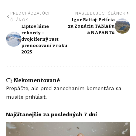
PREDCHÁDZAJÚCI
NASLEDUJÚCI ČLÁNOK
Igor Rattaj: Petícia
ČLÁNOK
za Zonáciu TANAPu
Liptov láme
a NAPANTu
rekordy –
dvojciferný rast
prenocovaní v roku
2025
Nekomentované
Prepáčte, ale pred zanechaním komentára sa
musíte
prihlásiť
.
Najčítanejšie za posledných 7 dní