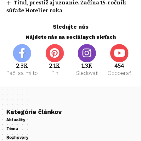
Titul, prestíž aj uznanie. Začína 15. ročník
súťaže Hotelier roka
Sledujte nás
Nájdete nás na sociálnych sieťach
2.3K
2.1K
1.3K
454
Páči sa mi to
Pin
Sledovať
Odoberať
Kategórie článkov
Aktuality
Téma
Rozhovory