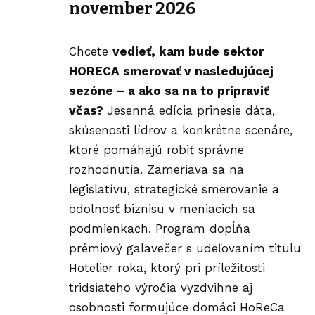
november 2026
Chcete
vedieť, kam bude sektor
HORECA smerovať v nasledujúcej
sezóne – a ako sa na to pripraviť
včas?
Jesenná edícia prinesie dáta,
skúsenosti lídrov a konkrétne scenáre,
ktoré pomáhajú robiť správne
rozhodnutia. Zameriava sa na
legislatívu, strategické smerovanie a
odolnosť biznisu v meniacich sa
podmienkach. Program dopĺňa
prémiový galavečer s udeľovaním titulu
Hotelier roka
, ktorý pri príležitosti
tridsiateho výročia vyzdvihne aj
osobnosti formujúce domáci HoReCa