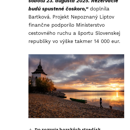
sobotu 23. augusta 2025. Rezervácie
budú spustené čoskoro,“
doplnila
Bartková. Projekt Nepoznaný Liptov
finančne podporilo
Ministerstvo
cestovného ruchu a športu Slovenskej
republiky vo výške takmer 14 000 eur.
Do rozvoja horských stredísk