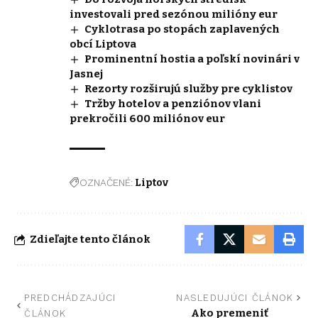
investovali pred sezónou milióny eur
Cyklotrasa po stopách zaplavených
obcí Liptova
Prominentní hostia a poľskí novinári v
Jasnej
Rezorty rozširujú služby pre cyklistov
Tržby hotelov a penziónov vlani
prekročili 600 miliónov eur
OZNAČENÉ:
Liptov
Zdieľajte tento článok
PREDCHÁDZAJÚCI
NASLEDUJÚCI ČLÁNOK
Ako premeniť
ČLÁNOK