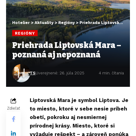
Hotelier
>
Aktuality
>
Regióny
>
Priehrada Liptovská Mara – poznaná aj nepoznaná
REGIÓNY
Priehrada Liptovská Mara –
poznaná aj nepoznaná
TS
Uverejnené: 26. júla 2025
4 min. čítania
Liptovská Mara je symbol Liptova. Je
to miesto, ktoré v sebe nesie príbeh
Zdieľať
obetí, pokroku aj nesmiernej
prírodnej krásy. Miesto, ktoré si
vyžaduje rešpekt – a zároveň ponúka