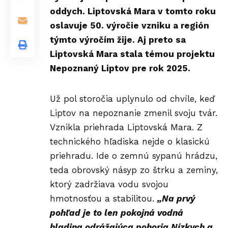
oddych. Liptovská Mara v tomto roku
oslavuje 50. výročie vzniku a región
týmto výročím žije. Aj preto sa
Liptovská Mara stala témou projektu
Nepoznaný Liptov pre rok 2025.
Už pol storočia uplynulo od chvíle, keď
Liptov na nepoznanie zmenil svoju tvár.
Vznikla priehrada Liptovská Mara. Z
technického hľadiska nejde o klasickú
priehradu. Ide o zemnú sypanú hrádzu,
teda obrovský násyp zo štrku a zeminy,
ktorý zadržiava vodu svojou
hmotnosťou a stabilitou.
„Na prvý
pohľad j
e to len
pokojná vodná
hladina odrážajúca pohoria Nízkych a