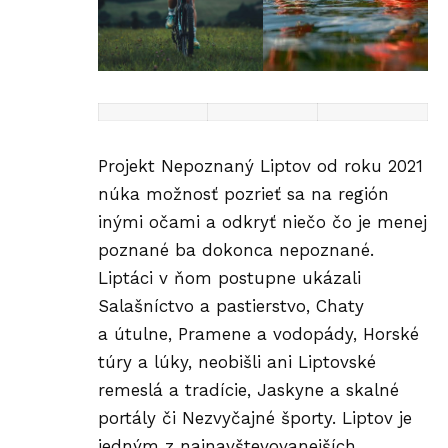
Projekt
Nepoznaný Liptov
od roku 2021
núka možnosť pozrieť sa na región
inými očami a odkryť niečo čo je menej
poznané ba dokonca nepoznané.
Liptáci v ňom postupne ukázali
Salašníctvo a pastierstvo, Chaty
a útulne, Pramene a vodopády, Horské
túry a lúky, neobišli ani Liptovské
remeslá a
tradície
, Jaskyne a skalné
portály či Nezvyčajné športy.
Liptov
je
jedným z najnavštevovanejších