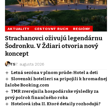
AKTUALITY
CESTOVNÝ RUCH
REGIÓNY
Strachanovci oživujú legendárnu
Šodronku. V Ždiari otvoria nový
koncept
TS
7. augusta 2026
Letná sezóna v plnom prúde: Hotel a deti
Slovenskí hotelieri sa pripojili k hromadnej
žalobe Booking.com
TMR zverejnila hospodárske výsledky za
prvý polrok finančného roka
Hotelová izba II. Ktoré detaily rozhodujú?