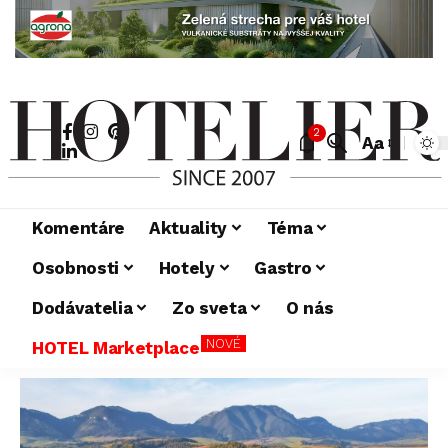
2
Aa
Komentáre
Aktuality
Téma
Osobnosti
Hotely
Gastro
Dodávatelia
Zo sveta
O nás
NOVÉ
HOTEL Marketplace