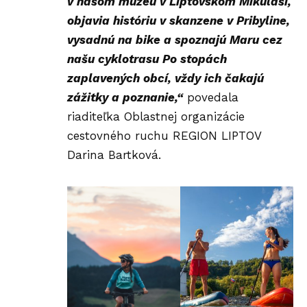
v našom múzeu v Liptovskom Mikuláši,
objavia históriu v skanzene v Pribyline,
vysadnú na bike a spoznajú Maru cez
našu cyklotrasu Po stopách
zaplavených obcí, vždy ich čakajú
zážitky a poznanie,“
povedala
riaditeľka Oblastnej organizácie
cestovného ruchu REGION LIPTOV
Darina Bartková.