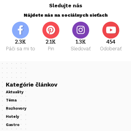
Sledujte nás
Nájdete nás na sociálnych sieťach
2.3K
2.1K
1.3K
454
Páči sa mi to
Pin
Sledovať
Odoberať
Kategórie článkov
Aktuality
Téma
Rozhovory
Hotely
Gastro