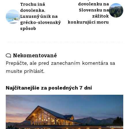
dovolenku na
Trochu iná
Slovensku na
dovolenka.
zážitok
Luxusný únik na
konkurujúci moru
grécko-slovenský
spôsob
Nekomentované
Prepáčte, ale pred zanechaním komentára sa
musíte
prihlásiť
.
Najčítanejšie za posledných 7 dní