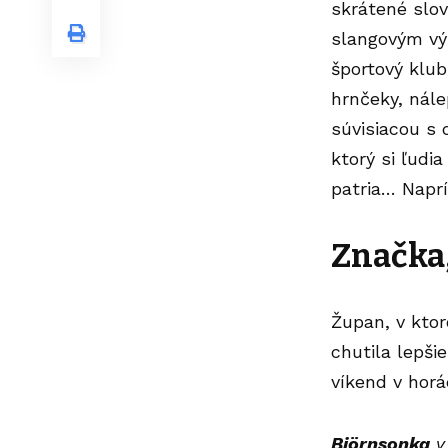
skrátené slov
slangovým v
športový klub,
hrnčeky, nále
súvisiacou s
ktorý si ľudi
patria… Naprí
Značka,
Župan, v ktor
chutila lepš
víkend v horá
Björnsonka
v 