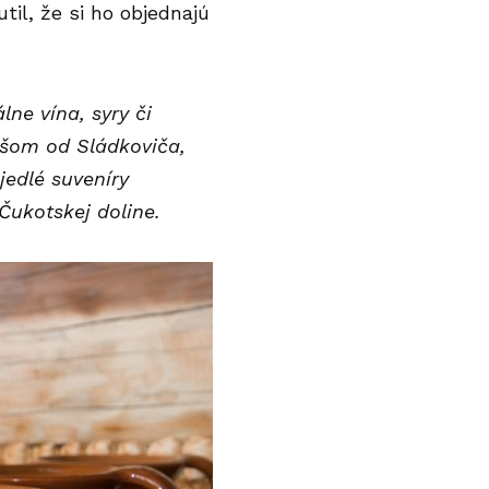
til, že si ho objednajú
ne vína, syry či
ršom od Sládkoviča,
jedlé suveníry
 Čukotskej doline.