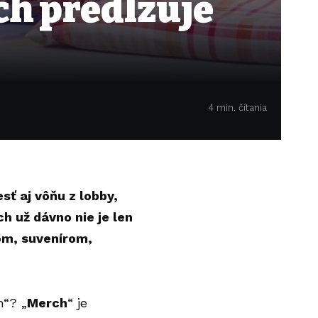
ch predlžuje
4 min. čítania
sť aj vôňu z lobby,
 už dávno nie je len
om, suvenírom,
h“? „
Merch
“ je