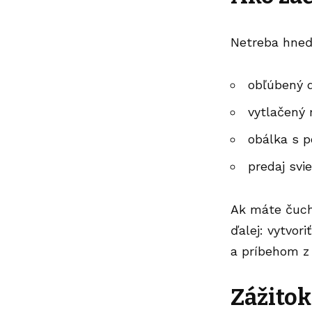
Netreba hneď
obľúbený 
vytlačený 
obálka s p
predaj svi
Ak máte čuch
ďalej: vytvor
a príbehom z
Zážitok