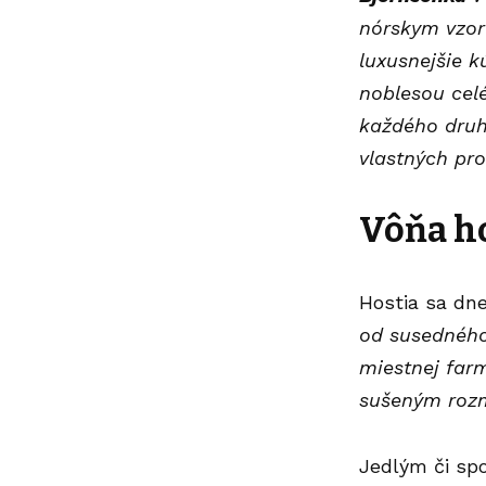
nórskym vzor
luxusnejšie k
noblesou cel
každého druh
vlastných pr
Vôňa ho
Hostia sa dne
od susedného
miestnej farm
sušeným rozma
Jedlým či sp