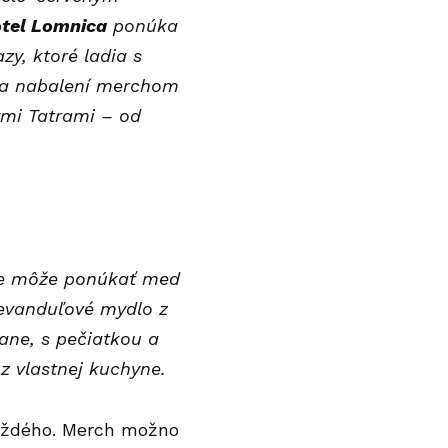
tel
Lomnica
ponúka
zy, ktoré ladia s
va nabalení merchom
ymi Tatrami – od
e
môže ponúkať med
levanduľové mydlo z
ane, s pečiatkou a
z vlastnej kuchyne.
každého. Merch možno