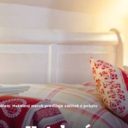
 džem. Hotelový merch predlžuje zážitok z pobytu