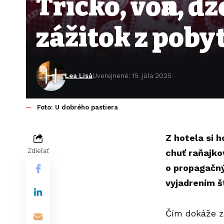
Tričko, vôňa, 
zážitok z poby
Lea Lisá
Uverejnené: 15. júla 2025
Foto: U dobrého pastiera
Z hotela si h
Zdieľať
chuť raňajko
o propagačn
vyjadrením št
Čím dokáže z