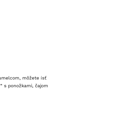
 umelcom, môžete ísť
ciu“ s ponožkami, čajom