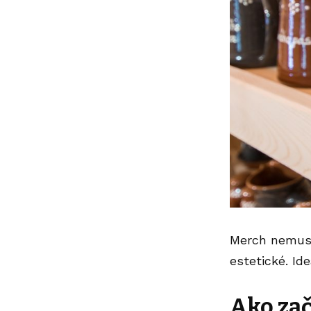
Merch nemusí 
estetické. Ide
A
ko za