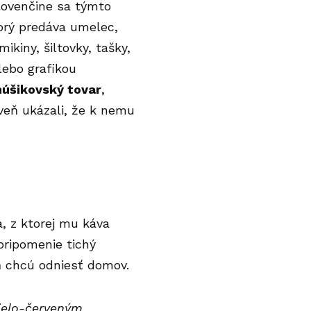
slovenčine sa týmto
torý predáva umelec,
ikiny, šiltovky, tašky,
lebo grafikou
núšikovský tovar
,
oveň ukázali, že k nemu
a, z ktorej mu káva
pripomenie tichý
aň chcú odniesť domov.
bielo-červeným