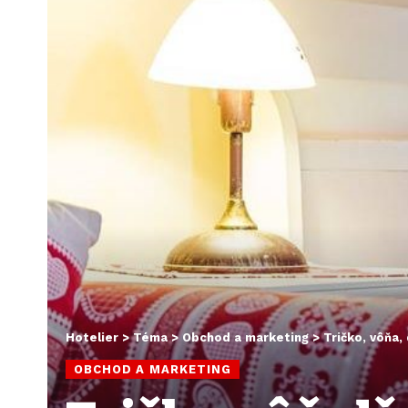
Hotelier
>
Téma
>
Obchod a marketing
>
Tričko, vôňa,
OBCHOD A MARKETING