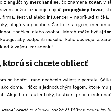
o z angličtiny
merchandise
, čo znamená
tovar
. V 
ýrazom bežne označuje najmä
propagačný tovar
, k
 firma, festival alebo influencer – napríklad tričká, m
pky, plagáty a podobne. Často je s logom, menom a
 danou značkou alebo osobou. Merch môže byť aj
fa
a kupujú, aby podporili niekoho, koho obdivujú, a zár
klad k vášmu zariadeniu!
 ktorú si chcete obliecť
om sa hosťovi ráno nechcelo vyliezť z postele. Šálk
ie ako doma. Tričko s jednoduchým logom, ktoré mu 
ch. Ak je hotel autentický, hostia si pripomienku n
Jasnej predáva čiapky, tričká či šálky s typickým 