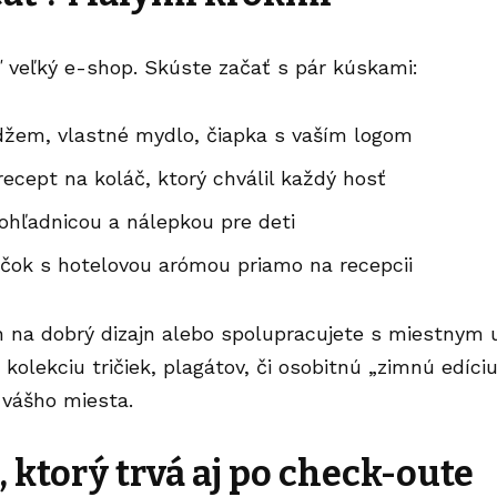
 veľký e-shop. Skúste začať s pár kúskami:
džem, vlastné mydlo, čiapka s vaším logom
recept na koláč, ktorý chválil každý hosť
ohľadnicou a nálepkou pre deti
ečok s hotelovou arómou priamo na recepcii
 na dobrý dizajn alebo spolupracujete s miestnym
iť kolekciu tričiek, plagátov, či osobitnú „zimnú edí
 vášho miesta.
, ktorý trvá aj po check-oute