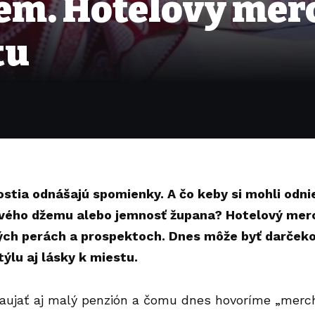
džem. Hotelový mer
tu
ostia odnášajú spomienky. A čo keby si mohli odnie
vého džemu alebo jemnosť župana? Hotelový merch
ých perách a prospektoch. Dnes môže byť darček
ýlu aj lásky k miestu.
aujať aj malý penzión a čomu dnes hovoríme „merc