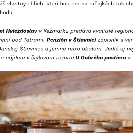
áš vlastný chlieb, ktorí hosťom na raňajkách tak chu
chodu.
el Hviezdoslav
v Kežmarku predáva kvalitné regionál
ielní pod Tatrami.
Penzión v Štiavnici
zápisník s ve
Banskej Štiavnice a jemne retro obalom.
Jedlé aj ne
u nájdete v štýlovom rezorte
U Dobrého pastiera
v