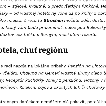
om – štýlové, kvalitné, a predovšetkým funkčné.
Ho
úsky – od vlastnej hotelovej vône až po knihy a obra
ého miesta
.
Z rezortu
Strachan
môžete odísť doslo
u, ktorý vám bude pripomínať realax pod Beliansk
oduktov cez tričko s Bernym, maskotom rezortu.
tela, chuť regiónu
s radi napoja na lokálne príbehy.
Penzión na
Liptov
 včelára. Chalupa na Gemeri vlastné sirupy alebo 
y. Receptár kuchárky Janky z penziónu, viazaný v ľ
rínom. Kolekciu čajov z okolitých lúk či chuťovky 
otrebným darčekom nemôžete nič pokaziť, poteší 