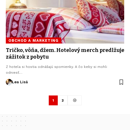
OBCHOD A MARKETING
Tričko, vôňa, džem. Hotelový merch predlžuje
zážitok z pobytu
Z hotela si hostia odnášajú spomienky. A čo keby si mohli
odniesť…
Lea Lisá
1
2