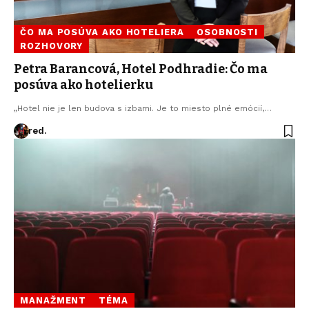
ČO MA POSÚVA AKO HOTELIERA
OSOBNOSTI
ROZHOVORY
Petra Barancová, Hotel Podhradie: Čo ma
posúva ako hotelierku
„Hotel nie je len budova s izbami. Je to miesto plné emócií,…
red.
MANAŽMENT
TÉMA