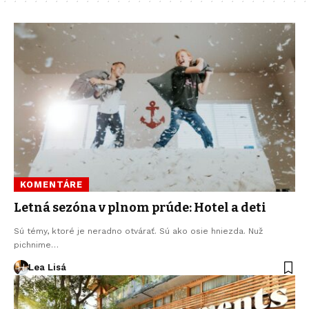
KOMENTÁRE
Letná sezóna v plnom prúde: Hotel a deti
Sú témy, ktoré je neradno otvárať. Sú ako osie hniezda. Nuž
pichnime…
Lea Lisá