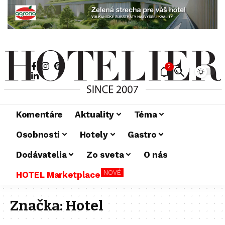
2
Komentáre
Aktuality
Téma
Osobnosti
Hotely
Gastro
Dodávatelia
Zo sveta
O nás
NOVÉ
HOTEL Marketplace
Značka:
Hotel