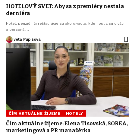
HOTELOVÝ SVET: Aby sa z premiéry nestala
derniéra
Hotel, penzión či reštaurácie sú ako divadlo, kde hostia sú diváci
a personál…
Iveta Pupišová
ČÍM AKTUÁLNE ŽIJEME
HOTELY
Čím aktuálne žijeme: Elena Tisovská, SOREA,
marketingová a PR manažérka