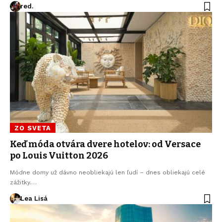
red.
ZO SVETA
Keď móda otvára dvere hotelov: od Versace
po Louis Vuitton 2026
Módne domy už dávno neobliekajú len ľudí – dnes obliekajú celé
zážitky.…
Lea Lisá