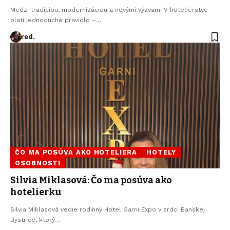
Medzi tradíciou, modernizáciou a novými výzvami V hotelierstve
platí jednoduché pravidlo –…
red.
ČO MA POSÚVA AKO HOTELIERA
HOTELY
OSOBNOSTI
Silvia Miklasová: Čo ma posúva ako
hotelierku
Silvia Miklasová vedie rodinný Hotel Garni Expo v srdci Banskej
Bystrice, ktorý…