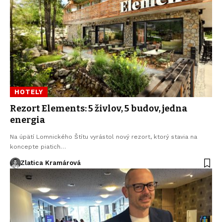
HOTELY
Rezort Elements: 5 živlov, 5 budov, jedna
energia
Na úpätí Lomnického Štítu vyrástol nový rezort, ktorý stavia na
koncepte piatich…
Zlatica Kramárová