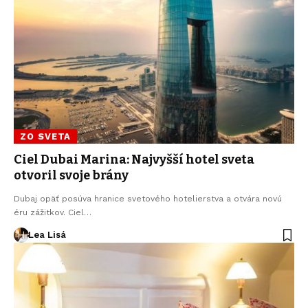
ZO SVETA
Ciel Dubai Marina: Najvyšší hotel sveta
otvoril svoje brány
Dubaj opäť posúva hranice svetového hotelierstva a otvára novú
éru zážitkov. Ciel…
Lea Lisá