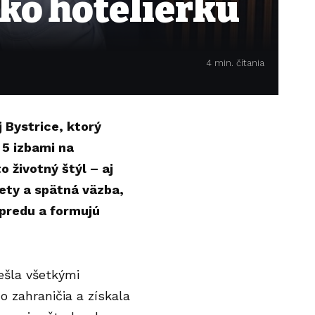
ako hotelierku
4 min. čítania
j Bystrice, ktorý
 5 izbami na
 životný štýl – aj
nety a spätná väzba,
opredu a formujú
ešla všetkými
o zahraničia a získala