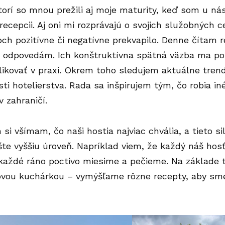
orí so mnou prežili aj moje maturity, keď som u nás
recepcii. Aj oni mi rozprávajú o svojich služobných 
och pozitívne či negatívne prekvapilo. Denne čítam r
y odpovedám. Ich konštruktívna spätná väzba ma po
likovať v praxi. Okrem toho sledujem aktuálne tren
sti hotelierstva. Rada sa inšpirujem tým, čo robia in
v zahraničí.
h si všímam, čo naši hostia najviac chvália, a tieto 
te vyššiu úroveň. Napríklad viem, že každý náš ho
 každé ráno poctivo miesime a pečieme. Na základe 
ovou kuchárkou – vymýšľame rôzne recepty, aby sme