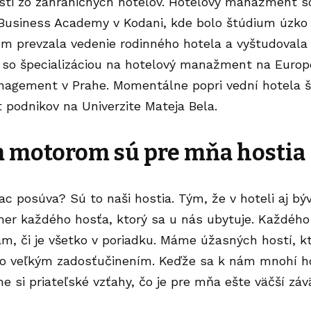
ti zo zahraničných hotelov. Hotelový manažment s
usiness Academy v Kodani, kde bolo štúdium úzko 
om prevzala vedenie rodinného hotela a vyštudoval
so špecializáciou na hotelový manažment na Europ
agement v Prahe. Momentálne popri vední hotela 
podnikov na Univerzite Mateja Bela.
 motorom sú pre mňa hostia
iac posúva? Sú to naši hostia. Tým, že v hoteli aj
mer každého hosťa, ktorý sa u nás ubytuje. Každého
m, či je všetko v poriadku. Máme úžasných hostí, k
o veľkým zadosťučinením. Keďže sa k nám mnohí hos
e si priateľské vzťahy, čo je pre mňa ešte väčší zá