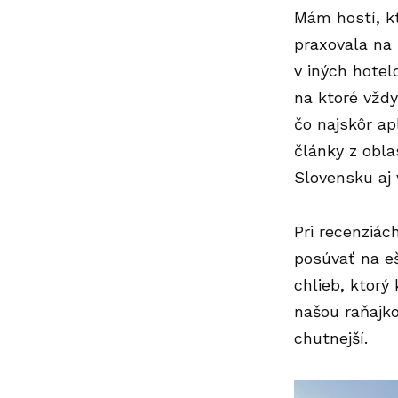
Mám hostí, kt
praxovala na 
v iných hotel
na ktoré vžd
čo najskôr ap
články z obla
Slovensku aj 
Pri recenziác
posúvať na eš
chlieb, ktorý
našou raňajk
chutnejší.