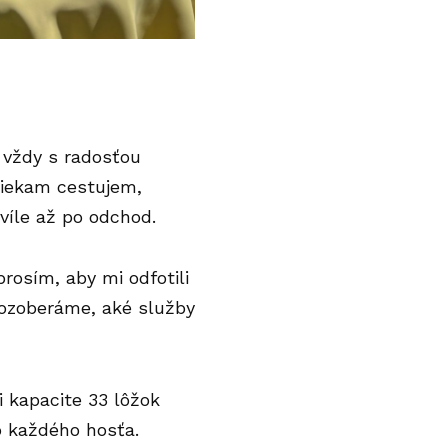
 vždy s radosťou
niekam cestujem,
víle až po odchod.
prosím, aby mi odfotili
 rozoberáme, aké služby
 kapacite 33 lôžok
o každého hosťa.