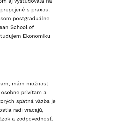
om aj vyštudovala na
prepojené s praxou.
a som postgraduálne
ean School of
študujem Ekonomiku
 bývam, mám možnosť
 osobne privítam a
torých spätná väzba je
tia radi vracajú,
väzok a zodpovednosť.