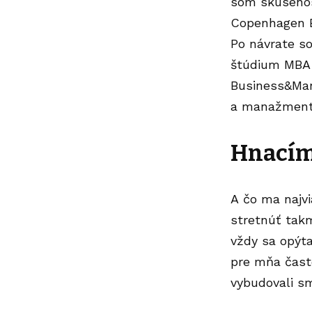
som skúsenos
Copenhagen B
Po návrate s
štúdium MBA 
Business&Man
a manažment 
Hnacím
A čo ma najv
stretnúť tak
vždy sa opýta
pre mňa čast
vybudovali sm