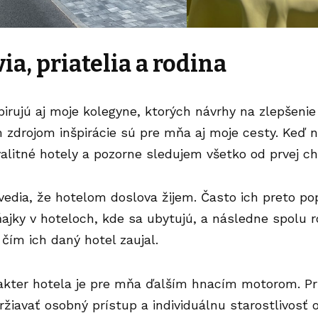
ia, priatelia a rodina
irujú aj moje kolegyne, ktorých návrhy na zlepšenie
 zdrojom inšpirácie sú pre mňa aj moje cesty. Keď 
alitné hotely a pozorne sledujem všetko od prvej ch
 vedia, že
hotelom
doslova žijem. Často ich preto po
ňajky v hoteloch, kde sa ubytujú, a následne spolu
 čím ich daný hotel zaujal.
akter hotela je pre mňa ďalším hnacím motorom. Pri
iavať osobný prístup a individuálnu starostlivosť 