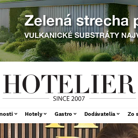
nosti
Hotely
Gastro
Dodávatelia
Zo 