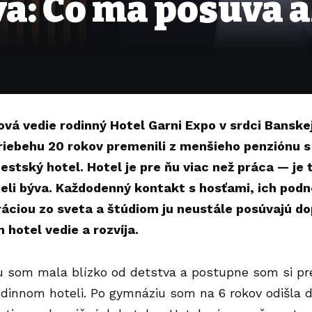
vá: Čo ma posúva 
ová vedie rodinný Hotel Garni Expo v srdci Banske
priebehu 20 rokov premenili z menšieho penziónu s
tský hotel. Hotel je pre ňu viac než práca — je to
teli býva. Každodenný kontakt s hosťami, ich pod
iráciou zo sveta a štúdiom ju neustále posúvajú d
 hotel vedie a rozvíja.
vu som mala blízko od detstva a postupne som si pr
odinnom hoteli. Po gymnáziu som na 6 rokov odišla d