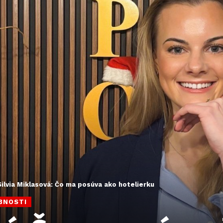
Silvia Miklasová: Čo ma posúva ako hotelierku
BNOSTI