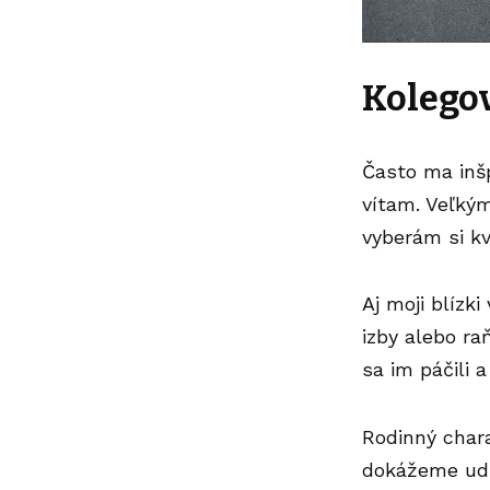
Kolegov
Často ma inšp
vítam. Veľkým
vyberám si kv
Aj moji blízki
izby alebo ra
sa im páčili a
Rodinný
char
dokážeme udrž