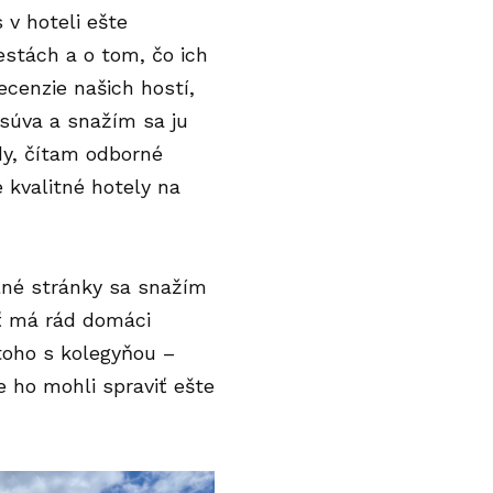
 v hoteli ešte
cestách a o tom, čo ich
ecenzie našich hostí,
súva a snažím sa ju
dy, čítam odborné
é kvalitné hotely na
silné stránky sa snažím
sť má rád domáci
toho s kolegyňou –
 ho mohli spraviť ešte