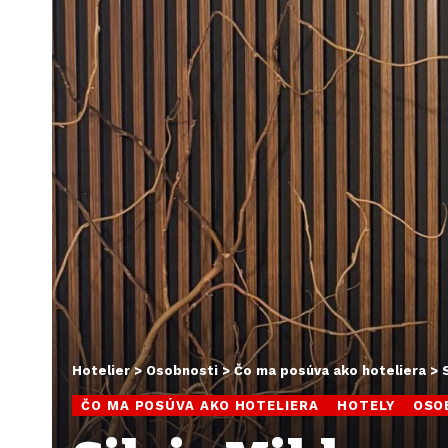
Hotelier
>
Osobnosti
>
Čo ma posúva ako hoteliera
>
ČO MA POSÚVA AKO HOTELIERA
HOTELY
OSO