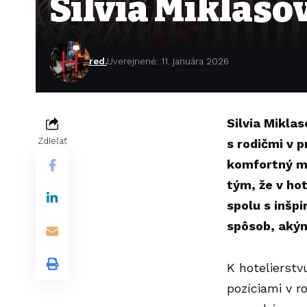
Silvia Miklaso
red.
Uverejnené: 11. januára 2026
Silvia Miklas
Zdieľať
s rodičmi v 
komfortný mes
tým, že v ho
spolu s inšp
spôsob, akým
K hotelierst
pozíciami v r