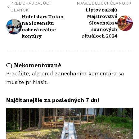
PREDCHÁDZAJÚCI
NASLEDUJÚCI ČLÁNOK
Liptov čakajú
ČLÁNOK
Majstrovstvá
Hotelstars Union
Slovenska v
na Slovensku
saunových
naberá reálne
rituáloch 2024
kontúry
Nekomentované
Prepáčte, ale pred zanechaním komentára sa
musíte
prihlásiť
.
Najčítanejšie za posledných 7 dní