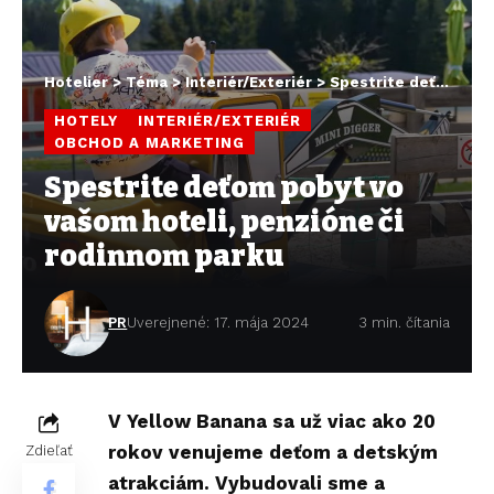
Hotelier
>
Téma
>
Interiér/Exteriér
>
Spestrite deťom pobyt vo vašom hoteli, penzióne či rodinnom parku
HOTELY
INTERIÉR/EXTERIÉR
OBCHOD A MARKETING
Spestrite deťom pobyt vo
vašom hoteli, penzióne či
rodinnom parku
PR
Uverejnené: 17. mája 2024
3 min. čítania
V Yellow Banana sa už viac ako 20
rokov venujeme deťom a detským
Zdieľať
atrakciám. Vybudovali sme a