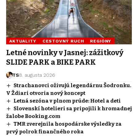
AKTUALITY
CESTOVNÝ RUCH
REGIÓNY
Letné novinky v Jasnej: zážitkový
SLIDE PARK a BIKE PARK
TS
8. augusta 2026
Strachanovci oživujú legendárnu Šodronku.
V Ždiari otvoria nový koncept
Letná sezóna v plnom prúde: Hotel a deti
Slovenskí hotelieri sa pripojili k hromadnej
žalobe Booking.com
TMR zverejnila hospodárske výsledky za
prvý polrok finančného roka