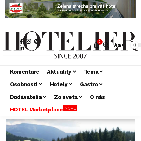
2
Aa
Komentáre
Aktuality
Téma
Osobnosti
Hotely
Gastro
Dodávatelia
Zo sveta
O nás
NOVÉ
HOTEL Marketplace