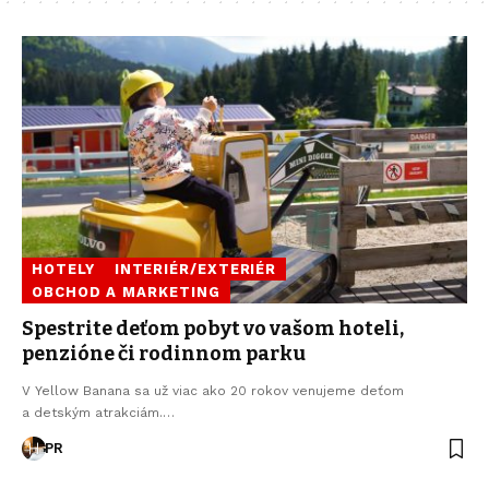
HOTELY
INTERIÉR/EXTERIÉR
OBCHOD A MARKETING
Spestrite deťom pobyt vo vašom hoteli,
penzióne či rodinnom parku
V Yellow Banana sa už viac ako 20 rokov venujeme deťom
a detským atrakciám.…
PR