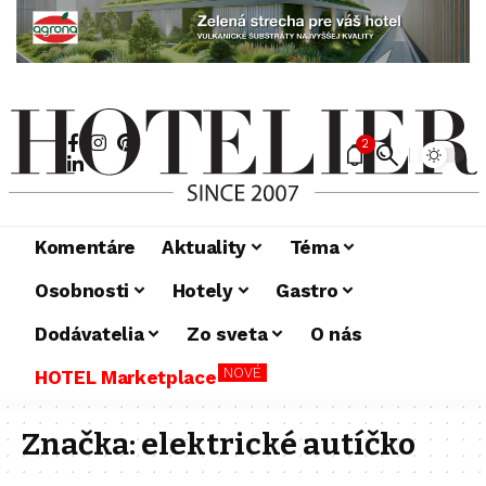
2
Komentáre
Aktuality
Téma
Osobnosti
Hotely
Gastro
Dodávatelia
Zo sveta
O nás
NOVÉ
HOTEL Marketplace
Značka:
elektrické autíčko