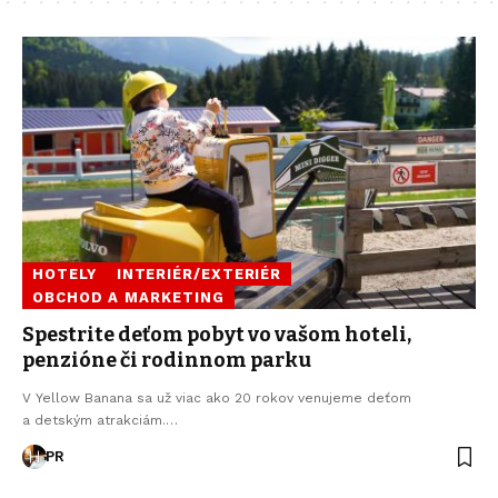
HOTELY
INTERIÉR/EXTERIÉR
OBCHOD A MARKETING
Spestrite deťom pobyt vo vašom hoteli,
penzióne či rodinnom parku
V Yellow Banana sa už viac ako 20 rokov venujeme deťom
a detským atrakciám.…
PR