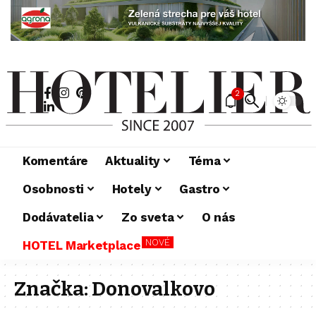
2
Komentáre
Aktuality
Téma
Osobnosti
Hotely
Gastro
Dodávatelia
Zo sveta
O nás
NOVÉ
HOTEL Marketplace
Značka:
Donovalkovo