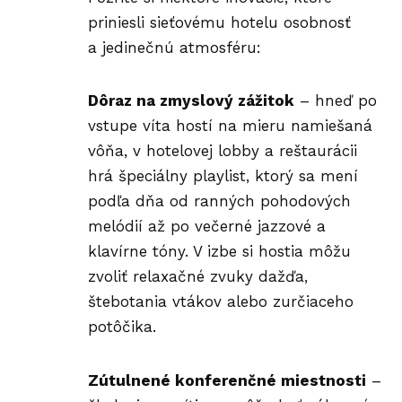
priniesli sieťovému hotelu osobnosť
a jedinečnú atmosféru:
Dôraz na zmyslový zážitok
– hneď po
vstupe víta hostí na mieru namiešaná
vôňa, v hotelovej lobby a reštaurácii
hrá špeciálny playlist, ktorý sa mení
podľa dňa od ranných pohodových
melódií až po večerné jazzové a
klavírne tóny. V izbe si hostia môžu
zvoliť relaxačné zvuky dažďa,
štebotania vtákov alebo zurčiaceho
potôčika.
Zútulnené konferenčné miestnosti
–