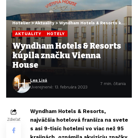
Hotelier
>
Aktuality
>
Wyndham Hotels & Resorts kúpila značku Vienna House
AKTUALITY
HOTELY
Wyndham Hotels & Resorts
kúpila značku Vienna
House
Lea Lisá
7 min. čítania
Uverejnené: 13. februára 2023
Wyndham Hotels & Resorts,
najväčšia hotelová franšíza na svete
Zdieľať
s asi 9-tisíc hotelmi vo viac než 95
krajinách, oznámila akvizíciu značky