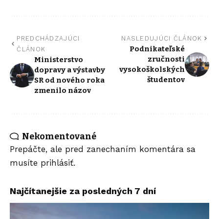
PREDCHÁDZAJÚCI
NASLEDUJÚCI ČLÁNOK
Podnikateľské
ČLÁNOK
zručnosti
Ministerstvo
vysokoškolských
dopravy a výstavby
študentov
SR od nového roka
zmenilo názov
Nekomentované
Prepáčte, ale pred zanechaním komentára sa
musíte
prihlásiť
.
Najčítanejšie za posledných 7 dní