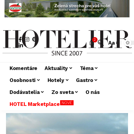
2
Aa
Komentáre
Aktuality
Téma
Osobnosti
Hotely
Gastro
Dodávatelia
Zo sveta
O nás
NOVÉ
HOTEL Marketplace