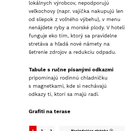
lokálnych výrobcov, nepodporujú
veľkochovy (napr. vajíčka nakupujú len
od sliepok z voľného výbehu), v menu
nenájdete ryby a morské plody. V hoteli
funguje eko tím, ktorý sa pravidelne
stretáva a hľadá nové námety na
šetrenie zdrojov a redukciu odpadu.
Tabule s ručne písanými odkazmi
pripomínajú rodinnú chladničku
s magnetkami, kde si nechávajú
odkazy tí, ktorí sa majú radi.
Grafiti na terase
1
2
3
Nasledujúca stránka