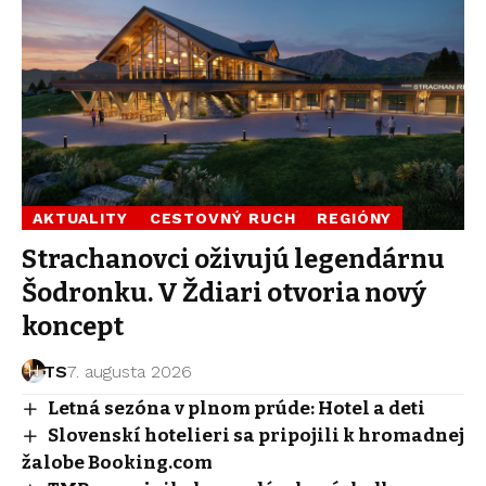
AKTUALITY
CESTOVNÝ RUCH
REGIÓNY
Strachanovci oživujú legendárnu
Šodronku. V Ždiari otvoria nový
koncept
TS
7. augusta 2026
Letná sezóna v plnom prúde: Hotel a deti
Slovenskí hotelieri sa pripojili k hromadnej
žalobe Booking.com