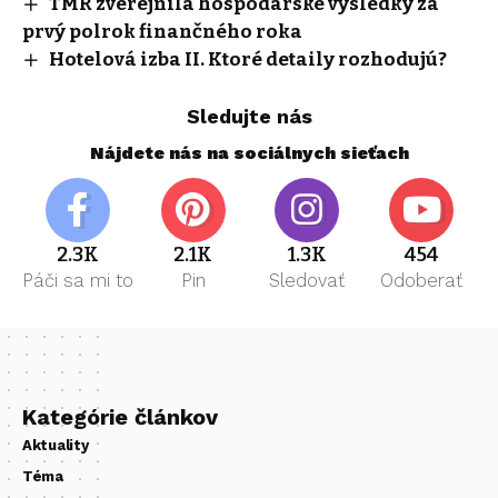
TMR zverejnila hospodárske výsledky za
prvý polrok finančného roka
Hotelová izba II. Ktoré detaily rozhodujú?
Sledujte nás
Nájdete nás na sociálnych sieťach
2.3K
2.1K
1.3K
454
Páči sa mi to
Pin
Sledovať
Odoberať
Kategórie článkov
Aktuality
Téma