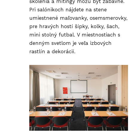
školenia a mítingy môžu byť zábavné.
Pri salónikoch nájdete na stene
umiestnené maľovanky, osemsmerovky,
pre hravých hostí šípky, kolky, šach,
mini stolný futbal. V miestnostiach s
denným svetlom je veľa izbových
rastlín a dekorácií.