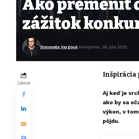
Ako premeniť 
zážitok konku
Simoneta Vargová
Uverejnené: 28. júla 2025
Inšpirácia 
Zdieľať
Aj keď je vr
ako by sa oča
výkon, v tom
pôjdu.