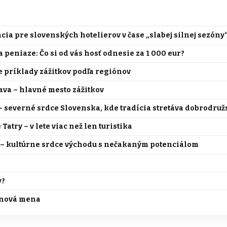
cia pre slovenských hotelierov v čase „slabej silnej sezóny
 peniaze: Čo si od vás hosť odnesie za 1 000 eur?
 príklady zážitkov podľa regiónov
ava – hlavné mesto zážitkov
– severné srdce Slovenska, kde tradícia stretáva dobrodruž
Tatry – v lete viac než len turistika
 – kultúrne srdce východu s nečakaným potenciálom
?
y?
e nová mena