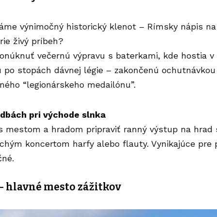
áme výnimočný historický klenot – Rímsky nápis na 
órie živý príbeh?
onúknuť večernú výpravu s baterkami, kde hostia v
dú po stopách dávnej légie – zakončenú ochutnávkou
tného “legionárskeho medailónu”.
adbách pri východe slnka
 s mestom a hradom pripraviť ranný výstup na hrad
ichým koncertom harfy alebo flauty. Vynikajúce pre p
čné.
 – hlavné mesto zážitk
ov