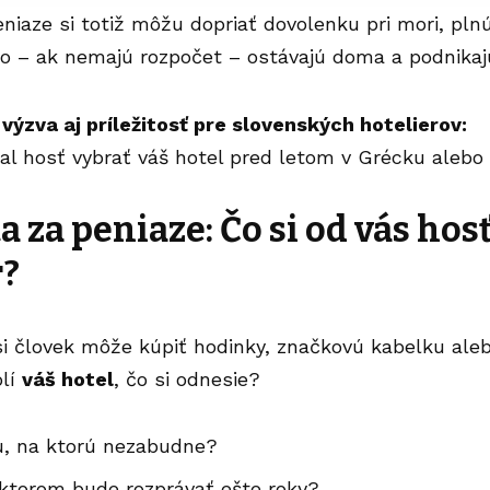
niaze si totiž môžu dopriať dovolenku pri mori, plnú
bo – ak nemajú rozpočet – ostávajú doma a podnikaj
 výzva aj príležitosť pre slovenských hotelierov:
al hosť vybrať váš hotel pred letom v Grécku aleb
 za peniaze: Čo si od vás hosť
r?
si človek môže kúpiť hodinky, značkovú kabelku aleb
olí
váš hotel
, čo si odnesie?
, na ktorú nezabudne?
 ktorom bude rozprávať ešte roky?