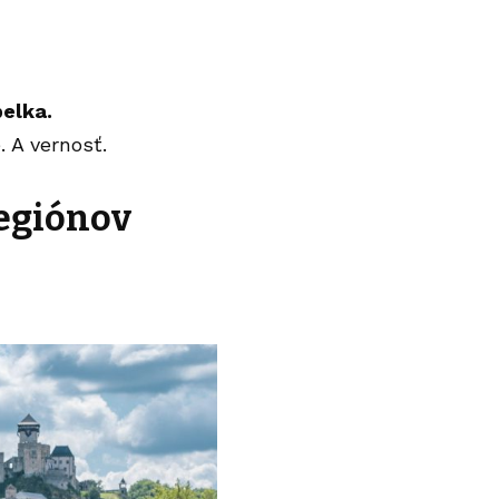
elka.
. A vernosť.
regiónov