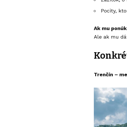
Pocity, kt
Ak mu ponúkn
Ale ak mu dát
Konkrét
Trenčín – me