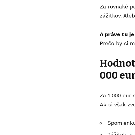
Za rovnaké pe
zážitkov. Ale
A práve tu je
Prečo by si m
Hodnota
000 eu
Za 1 000 eur 
Ak si však zv
Spomienku
Zážitok, o