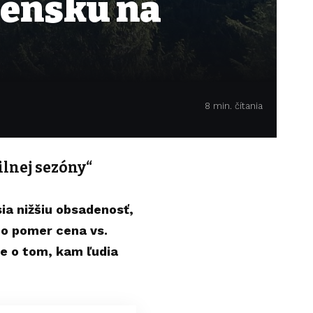
vensku na
8 min. čítania
ilnej sezóny“
ia nižšiu obsadenosť,
e o pomer cena vs.
je o tom, kam ľudia