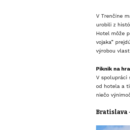
V Trenčíne m
urobili z hist
Hotel môže p
vojaka” prej
výrobou vlas
Piknik na hr
V spolupráci
od hotela a t
niečo výnimo
Bratislava