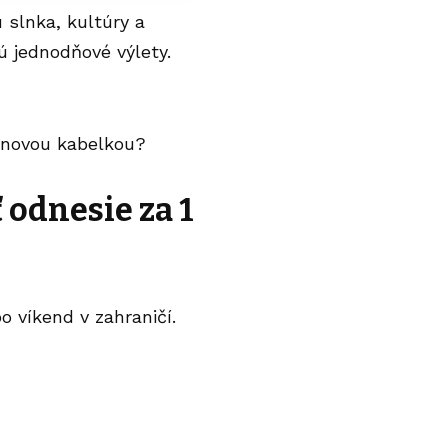
 slnka, kultúry a
ú jednodňové výlety.
o novou kabelkou?
 odnesie za 1
o víkend v zahraničí.