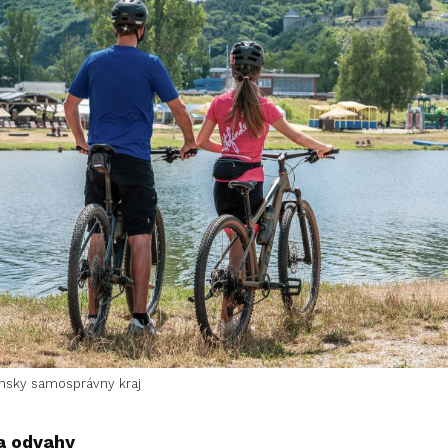
ansky samosprávny kraj
a odvahy