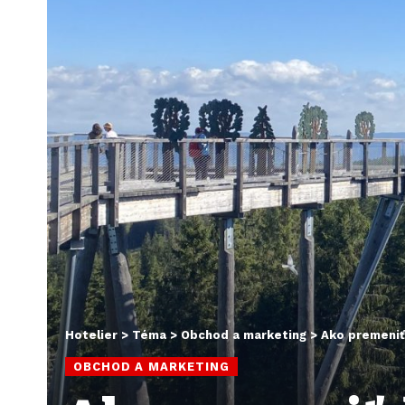
Hotelier
>
Téma
>
Obchod a marketing
>
Ako premeniť
OBCHOD A MARKETING