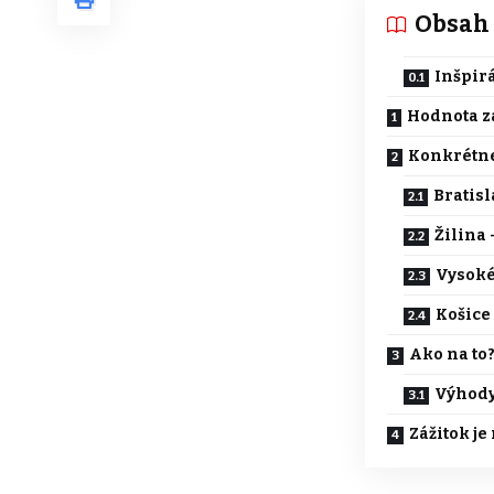
Obsah
Inšpirá
Hodnota za
Konkrétne
Bratisl
Žilina 
Vysoké 
Košice
Ako na to
Výhod
Zážitok j