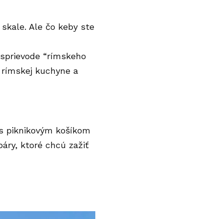
skale. Ale čo keby ste
 sprievode “rímskeho
 rímskej kuchyne a
 s piknikovým košíkom
áry, ktoré chcú zažiť