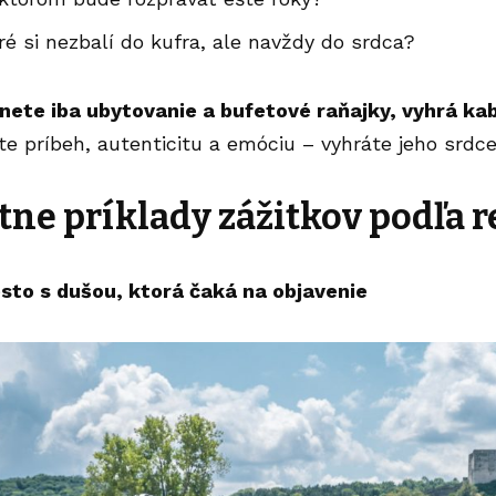
oré si nezbalí do kufra, ale navždy do srdca?
ete iba ubytovanie a bufetové raňajky, vyhrá kab
e príbeh, autenticitu a emóciu – vyhráte jeho srdce
ne príklady zážitkov podľa 
sto s dušou, ktorá čaká na objavenie