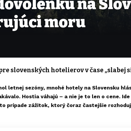
dovolenku na Slo
rujúci moru
pre slovenských hotelierov v čase „slabej s
chol letnej sezóny, mnohé hotely na Slovensku hlás
kávalo. Hostia váhajú – a nie je to len o cene. Id
to prípade zážitok, ktorý čoraz častejšie rozhodu