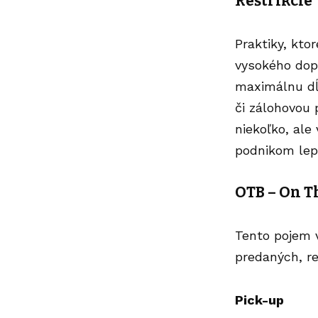
Reštrikcie
Praktiky, kto
vysokého dopy
maximálnu dĺž
či zálohovou 
niekoľko, ale
podnikom lep
OTB – On T
Tento pojem 
predaných, re
Pick-up