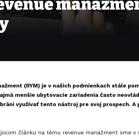
revenue manažment
y
ažment (RYM) je v našich podmienkach stále po
jmä menšie ubytovacie zariadenia často neovlád
bráni využívať tento nástroj pre svoj prospech. A 
júcom článku na tému revenue manažment sme v st