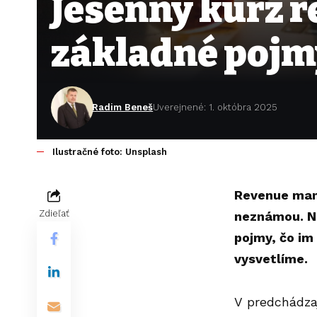
Jesenný kurz 
základné pojm
Radim Beneš
Uverejnené: 1. októbra 2025
Ilustračné foto: Unsplash
Revenue man
Zdieľať
neznámou. Na
pojmy, čo im 
vysvetlíme.
V predchádza