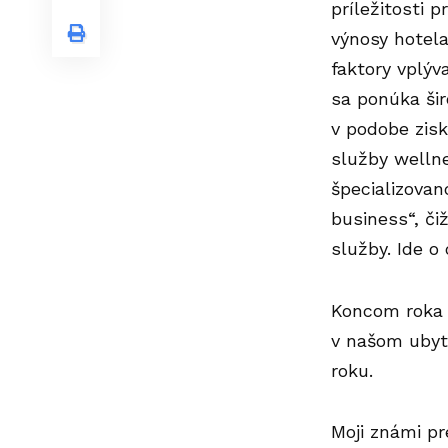
príležitosti 
výnosy hotela
faktory vplýv
sa ponúka ši
v podobe zisk
služby wellne
špecializovan
business“, či
služby. Ide o
Koncom roka 
v našom ubyto
roku.
Moji známi pr