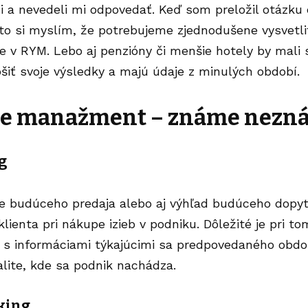
 a nevedeli mi odpovedať. Keď som preložil otázku d
reto si myslím, že potrebujeme zjednodušene vysvet
ce v RYM. Lebo aj penzióny či menšie
hotely
by mali 
pšiť svoje výsledky a majú údaje z minulých období.
e manažment – známe nezn
g
e budúceho predaja alebo aj výhľad budúceho dopytu
klienta pri nákupe izieb v podniku. Dôležité je pri t
j s informáciami týkajúcimi sa predpovedaného obdo
alite, kde sa podnik nachádza.
king