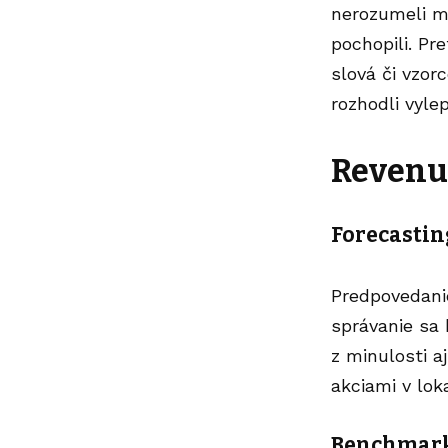
nerozumeli mi
pochopili. P
slová či vzor
rozhodli vyle
Revenu
Forecastin
Predpovedani
správanie sa 
z minulosti a
akciami v lok
Benchmar