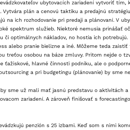
prevádzkovateľov ubytovacích zariadení vytvoriť tím,
. Vytvára plán a cenovú taktiku a predajnú stratégi
ajú na ich rozhodovanie pri predaji a plánovaní. V ub
roké spektrum služieb. Niektoré nemusia prinášať o
u či optimálnych nákladov, no hostia ich potrebujú.
ss alebo pranie bielizne a iné. Môžeme teda zaistiť 
ou treťou osobou na báze zmluvy. Pritom nejde o tzv
že ťažiskové, hlavné činnosti podniku, ale o podporn
 outsourcing a pri budgetingu (plánovanie) by sme n
by sme už mali mať jasnú predstavu o aktivitách a
vacom zariadení. A zároveň finišovať s
forecastin
evádzkujú penzión s 25 izbami. Keď som s nimi kom