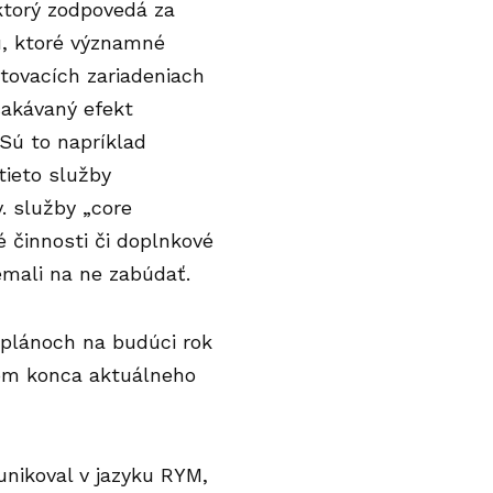
 ktorý zodpovedá za
u, ktoré významné
ytovacích zariadeniach
čakávaný efekt
 Sú to napríklad
tieto služby
. služby „core
é činnosti či doplnkové
emali na ne zabúdať.
 plánoch na budúci rok
gom
konca aktuálneho
unikoval v jazyku RYM,