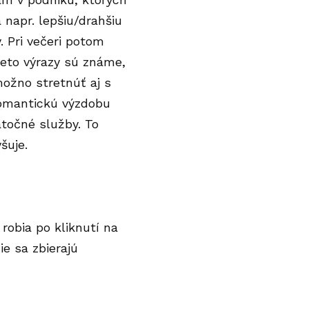
 napr. lepšiu/drahšiu
. Pri večeri potom
tieto výrazy sú známe,
 možno stretnúť aj s
romantickú výzdobu
atočné služby. To
šuje.
robia po kliknutí na
e sa zbierajú