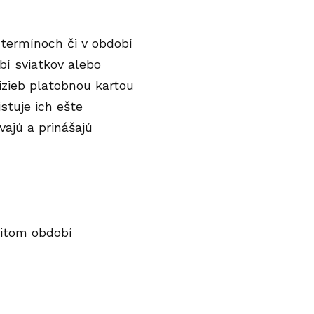
p termínoch či v období
bí sviatkov alebo
izieb platobnou kartou
stuje ich ešte
vajú a prinášajú
čitom období