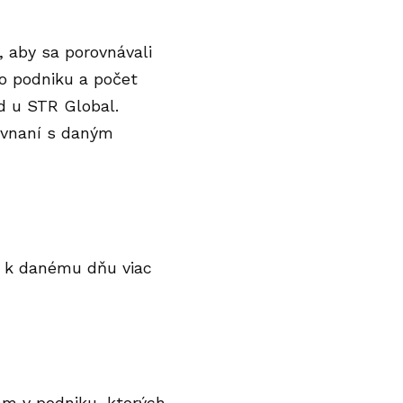
, aby sa porovnávali
ho podniku a počet
d u STR Global.
rovnaní s daným
ch k danému dňu viac
ám v podniku, ktorých