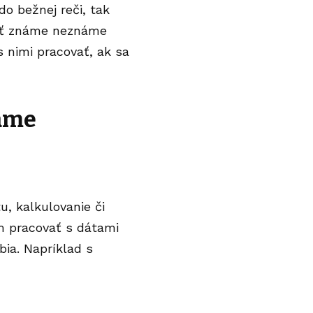
o bežnej reči, tak
liť známe neznáme
s nimi pracovať, ak sa
áme
, kalkulovanie či
om pracovať s dátami
bia. Napríklad s