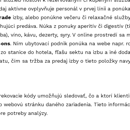
aj aktívne ovplyvňuje personál v prvej línii a ponúka
rade
izby, alebo ponúkne večeru či relaxačné služby
hujúci predáva. Núka z ponuky aperitív či digestív (
ba), víno, kávu, dezerty, syry. V online prostredí sa
-ons
. Ním ubytovací podnik ponúka na webe napr. 
r zo stanice do hotela, fľašu sektu na izbu a iné dod
atu, čím sa tržba za predaj izby o tieto položky navy
rekovacie kódy umožňujú sledovať, čo a ktorí klienti 
 webovú stránku daného zariadenia. Tieto informáci
pre potreby analýzy.