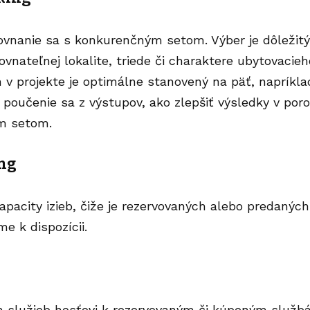
ovnanie sa s konkurenčným setom. Výber je dôležitý
ovnateľnej lokalite, triede či charaktere ubytovacie
v projekte je optimálne stanovený na päť, napríkla
ž poučenie sa z výstupov, ako zlepšiť výsledky v po
ým setom.
ng
apacity izieb, čiže je rezervovaných alebo predaný
me k dispozícii.
ch služieb hosťovi k rezervovaným či kúpeným služb