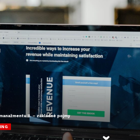
manažmentu II. – základné pojmy
ING