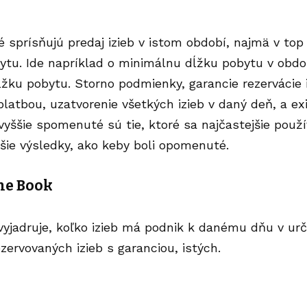
ré sprísňujú predaj izieb v istom období, najmä v to
tu. Ide napríklad o minimálnu dĺžku pobytu v obdo
ku pobytu. Storno podmienky, garancie rezervácie 
platbou, uzatvorenie všetkých izieb v daný deň, a exi
 vyššie spomenuté sú tie, ktoré sa najčastejšie použí
šie výsledky, ako keby boli opomenuté.
he Book
vyjadruje, koľko izieb má podnik k danému dňu v ur
zervovaných izieb s garanciou, istých.