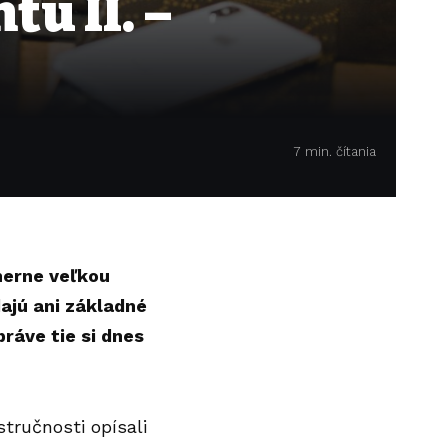
u II. –
7 min. čítania
merne veľkou
ajú ani základné
práve tie si dnes
ručnosti opísali