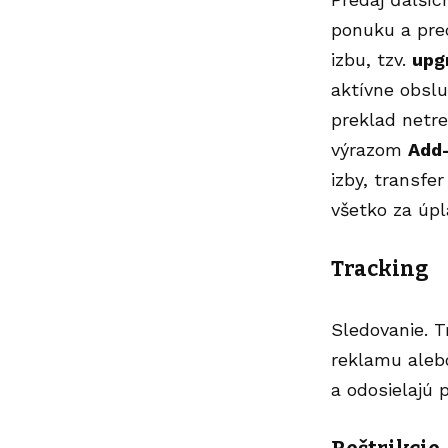
ponuku a pred
izbu, tzv.
upg
aktívne obslu
preklad netre
výrazom
Add
izby, transfe
všetko za úpl
Tracking
Sledovanie. T
reklamu alebo
a odosielajú 