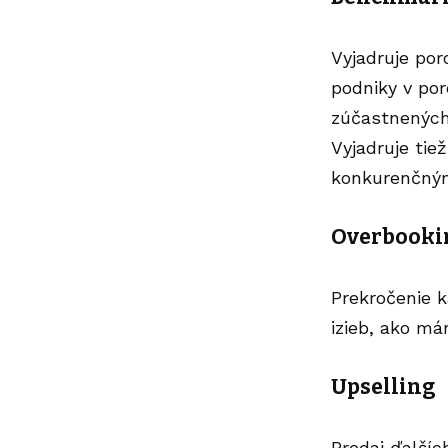
Vyjadruje por
podniky v por
zúčastnených 
Vyjadruje tie
konkurenčn
Overbooki
Prekročenie k
izieb, ako má
Upselling
Predaj ďalší