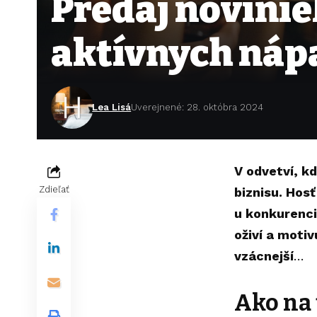
Predaj novinie
aktívnych náp
Lea Lisá
Uverejnené: 28. októbra 2024
V odvetví, k
Zdieľať
biznisu. Hos
u konkurenci
oživí a motiv
vzácnejší
…
Ako na