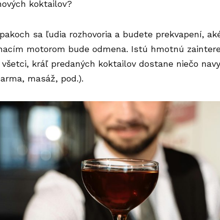
nových koktailov
?
pakoch sa ľudia rozhovoria a budete prekvapení, ak
hnacím motorom bude odmena. Istú hmotnú zaintere
všetci, kráľ predaných koktailov dostane niečo navyš
arma, masáž, pod.).