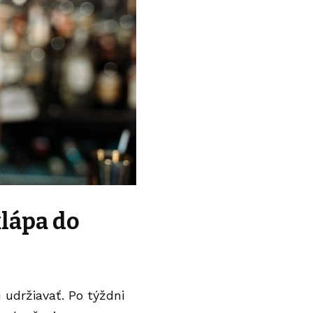
klápa do
 udržiavať. Po týždni