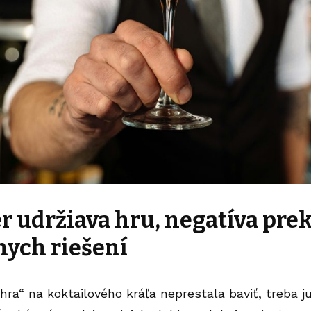
 udržiava hru, negatíva pre
nych riešení
hra“ na koktailového kráľa neprestala baviť, treba ju