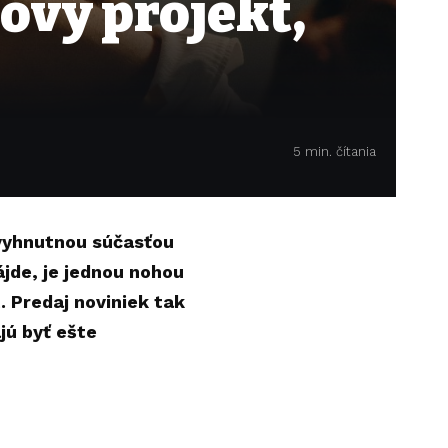
ový projekt,
5 min. čítania
evyhnutnou súčasťou
ájde, je jednou nohou
 Predaj noviniek tak
jú byť ešte