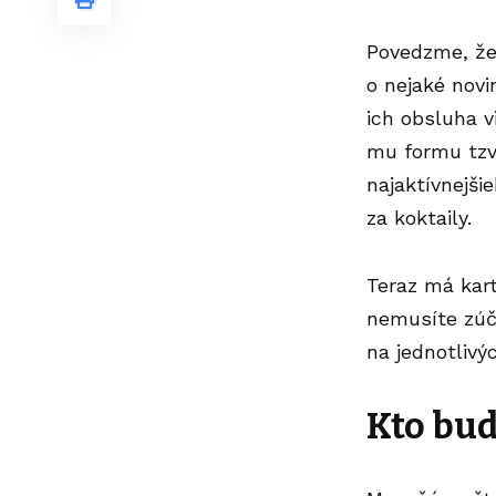
Povedzme, že 
o nejaké novi
ich obsluha 
mu formu tz
najaktívnejši
za koktaily.
Teraz má kart
nemusíte zúča
na jednotlivý
Kto bud