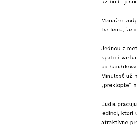
už bude jasné
Manažér zodpo
tvrdenie, že 
Jednou z met
spätná väzb
ku handrkovan
Minulosť už n
„preklopte“
na
Ľudia pracujú
jedinci, ktor
atraktívne pr