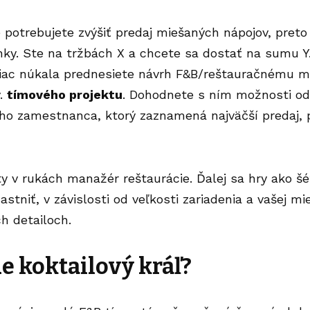
potrebujete zvýšiť predaj miešaných nápojov, preto
nky. Ste na tržbách X a chcete sa dostať na sumu Y
viac núkala prednesiete návrh F&B/reštauračnému m
v.
tímového projektu
. Dohodnete s ním možnosti o
eho zamestnanca, ktorý zaznamená najväčší predaj, 
y v rukách manažér reštaurácie. Ďalej sa hry ako šé
stniť, v závislosti od veľkosti zariadenia a vašej mi
ch detailoch.
e koktailový kráľ?