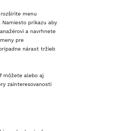
 rozšírite menu
. Namiesto príkazu aby
anažérovi a navrhnete
dmeny pre
prípadne nárast tržieb
f môžete alebo aj
ery zainteresovanosti