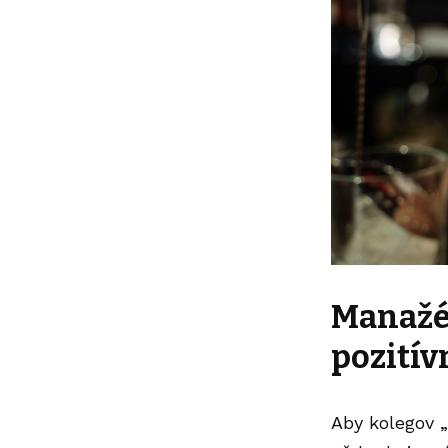
Manažér
pozitív
Aby kolegov „