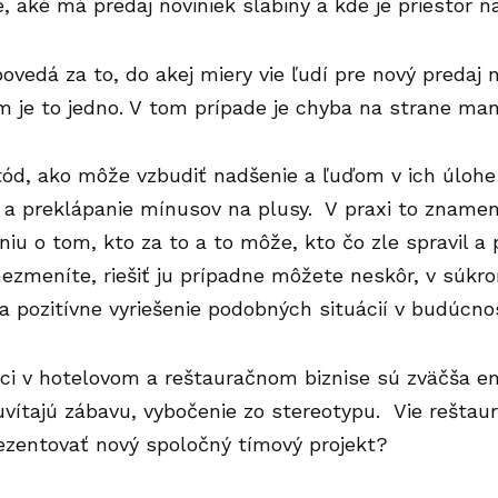
, aké má predaj noviniek slabiny a kde je priestor na
vedá za to, do akej miery vie ľudí pre nový predaj 
im je to jedno. V tom prípade je chyba na strane ma
ód, ako môže vzbudiť nadšenie a ľuďom v ich úlohe 
a
a preklápanie mínusov na plusy. V praxi to znamen
iu o tom, kto za to a to môže, kto čo zle spravil a 
ezmeníte, riešiť ju prípadne môžete neskôr, v súkr
 pozitívne vyriešenie podobných situácií v budúcnos
ci v hotelovom a reštauračnom biznise sú zväčša em
í uvítajú zábavu, vybočenie zo stereotypu. Vie rešta
ezentovať nový spoločný tímový projekt?