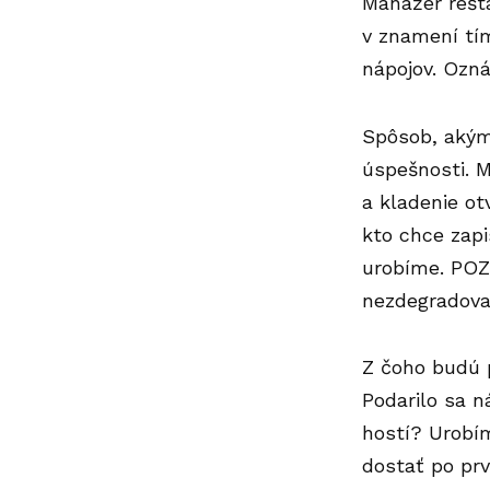
Manažér rešt
v znamení tím
nápojov. Ozná
Spôsob, akým
úspešnosti. M
a kladenie ot
kto chce zapi
urobíme. POZO
nezdegradova
Z čoho budú 
Podarilo sa 
hostí? Urobí
dostať po pr