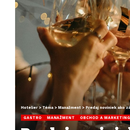
Hotelier
>
Téma
>
Manažment
>
Predaj noviniek ako z
GASTRO
MANAŽMENT
OBCHOD A MARKETIN