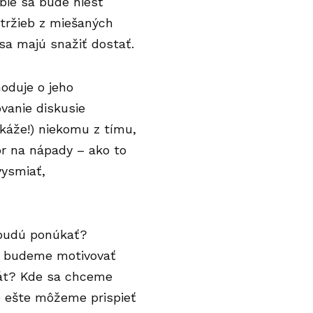
bie sa bude niesť
 tržieb z miešaných
 sa majú snažiť dostať.
oduje o jeho
ovanie diskusie
ikáže!) niekomu z tímu,
or na nápady – ako to
vysmiať,
 budú ponúkať?
o budeme motivovať
gát? Kde sa chceme
o ešte môžeme prispieť