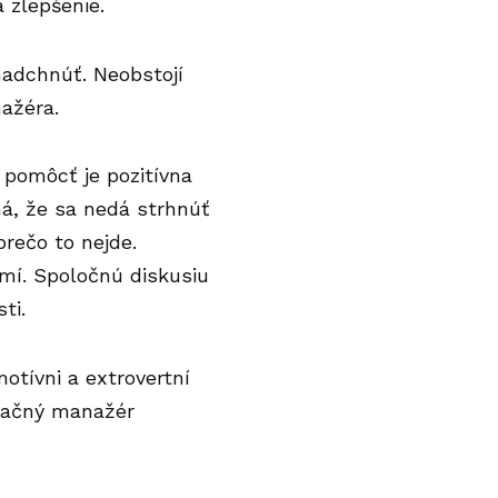
 zlepšenie.
nadchnúť. Neobstojí
nažéra.
pomôcť je pozitívna
á, že sa nedá strhnúť
prečo to nejde.
omí. Spoločnú diskusiu
ti.
otívni a extrovertní
uračný manažér