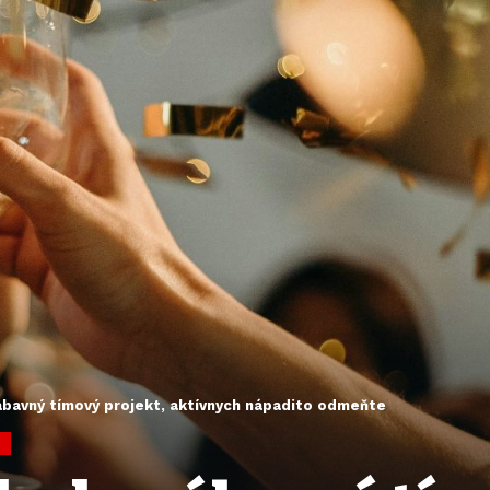
ábavný tímový projekt, aktívnych nápadito odmeňte
G