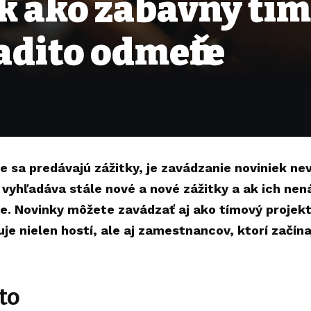
k ako zábavný tím
adito odmeňte
de sa predávajú zážitky, je zavádzanie noviniek n
ť vyhľadáva stále nové a nové zážitky a ak ich nen
e. Novinky môžete zavádzať aj ako tímový projekt.
uje nielen hostí, ale aj zamestnancov, ktorí začína
to