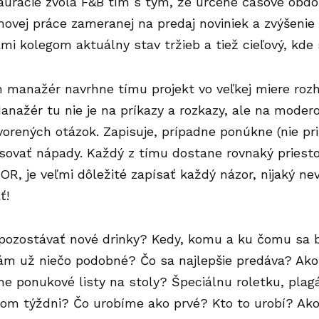
aurácie zvolá F&B tím s tým, že určené časové obdo
ovej práce zameranej na predaj noviniek a zvýšenie
mi kolegom aktuálny stav tržieb a tiež cieľový, kde
 manažér navrhne tímu projekt vo veľkej miere rozh
anažér tu nie je na príkazy a rozkazy, ale na moder
vorených otázok. Zapisuje, prípadne ponúkne (nie pr
sovať nápady. Každý z tímu dostane rovnaký priest
R, je veľmi dôležité zapísať každý názor, nijaký ne
ť!
pozostávať nové drinky? Kedy, komu a ku čomu sa
nám už niečo podobné? Čo sa najlepšie predáva? Ak
me ponukové listy na stoly? Špeciálnu roletku, pla
vom týždni? Čo urobíme ako prvé? Kto to urobí? Ak