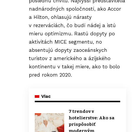
poslednú chvíľu. Najvyšší predstavitelia
nadnárodných spoločností, ako Accor
a Hilton, ohlasujú nárasty
v rezerváciách, čo budí nádej a istú
mieru optimizmu. Rastú dopyty po
aktivitách MICE segmentu, no
absentujú dopyty zaoceánskych
turistov z amerického a ázijského
kontinentu v takej miere, ako to bolo
pred rokom 2020.
Viac
7 trendov v
hotelierstve: Ako sa
prispôsobiť
moderným