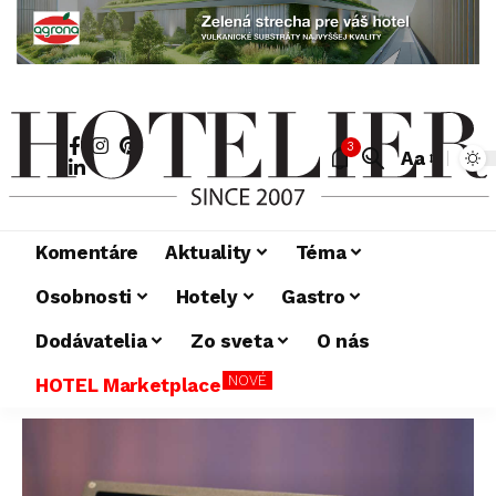
3
Aa
Komentáre
Aktuality
Téma
Osobnosti
Hotely
Gastro
Dodávatelia
Zo sveta
O nás
NOVÉ
HOTEL Marketplace