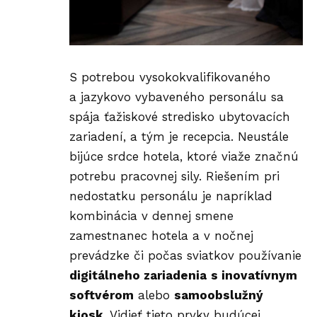
S potrebou vysokokvalifikovaného
a jazykovo vybaveného personálu sa
spája ťažiskové stredisko ubytovacích
zariadení, a tým je recepcia. Neustále
bijúce srdce hotela, ktoré viaže značnú
potrebu pracovnej sily. Riešením pri
nedostatku personálu je napríklad
kombinácia v dennej smene
zamestnanec hotela a v nočnej
prevádzke či počas sviatkov používanie
digitálneho zariadenia
s inovatívnym
softvérom
alebo
samoobslužný
kiosk
. Vidieť tieto prvky budúcej