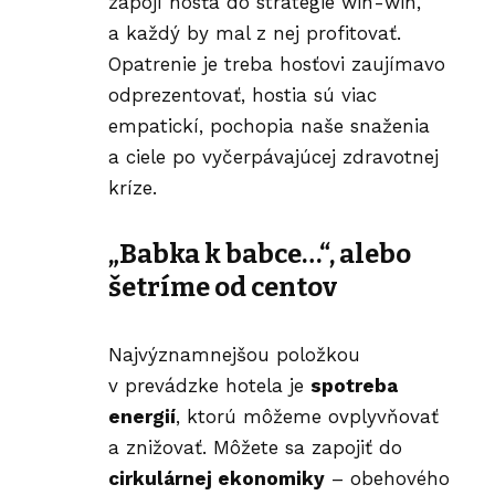
zapojí hosťa do stratégie win-win,
a každý by mal z nej profitovať.
Opatrenie je treba hosťovi zaujímavo
odprezentovať, hostia sú viac
empatickí, pochopia naše snaženia
a ciele po vyčerpávajúcej zdravotnej
kríze.
„Babka k babce…“, alebo
šetríme od centov
Najvýznamnejšou položkou
v prevádzke hotela je
spotreba
energií
, ktorú môžeme ovplyvňovať
a znižovať. Môžete sa zapojiť do
cirkulárnej ekonomiky
– obehového