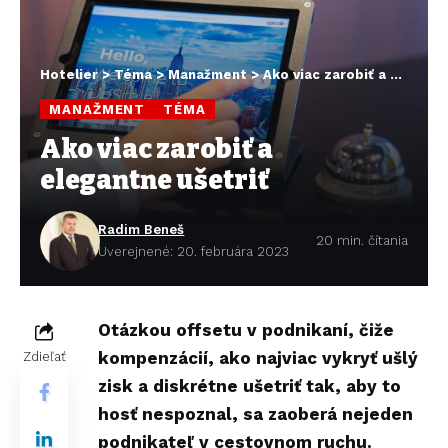
Hotelier
>
Téma
>
Manažment
>
Ako viac zarobiť a elegantne ušetriť
MANAŽMENT
TÉMA
Ako viac zarobiť a
elegantne ušetriť
Radim Beneš
20 min. čítania
Uverejnené: 20. februára 2023
Otázkou offsetu v podnikaní, čiže
kompenzácií, ako najviac vykryť ušlý
Zdieľať
zisk a diskrétne ušetriť tak, aby to
hosť nespoznal, sa zaoberá nejeden
podnikateľ v cestovnom ruchu.