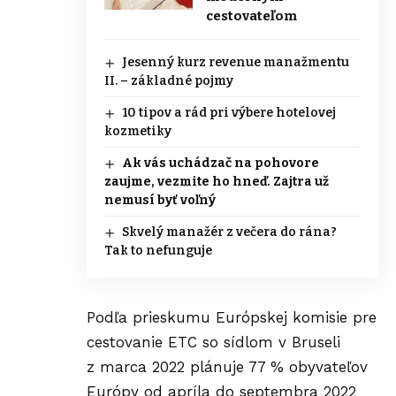
cestovateľom
Jesenný kurz revenue manažmentu
II. – základné pojmy
10 tipov a rád pri výbere hotelovej
kozmetiky
Ak vás uchádzač na pohovore
zaujme, vezmite ho hneď. Zajtra už
nemusí byť voľný
Skvelý manažér z večera do rána?
Tak to nefunguje
Podľa prieskumu Európskej komisie pre
cestovanie ETC so sídlom v Bruseli
z marca 2022 plánuje 77 % obyvateľov
Európy od apríla do septembra 2022