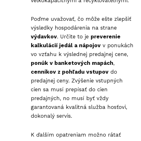
veľkokapacitnými a recyklovateľnými.
Poďme uvažovať, čo môže ešte zlepšiť
výsledky hospodárenia na strane
výdavkov
. Určite to je
preverenie
kalkulácií jedál a nápojov
v ponukách
vo vzťahu k výslednej predajnej cene,
ponúk v banketových mapách
,
cenníkov z pohľadu vstupov
do
predajnej ceny. Zvýšenie vstupných
cien sa musí prepísať do cien
predajných, no musí byť vždy
garantovaná kvalitná služba hosťovi,
dokonalý servis.
K ďalším opatreniam možno rátať