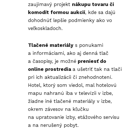
zaujímavý projekt
nákupu tovaru či
komodít
formou aukcií
, kde sa dajú
dohodnúť lepšie podmienky ako vo
veľkoskladoch.
Tlačené materiály
s ponukami
a informáciami, ako aj denná tlač
a časopisy, je možné
preniesť do
online prostredia
a ušetriť tak na tlači
pri ich aktualizácii či znehodnotení.
Hotel, ktorý som viedol, mal hotelovú
mapu nahranú iba v televízii v izbe,
žiadne iné tlačené materiály v izbe,
okrem závesov na kľučku
na upratovanie izby, etážového servisu
a na nerušený pobyt.