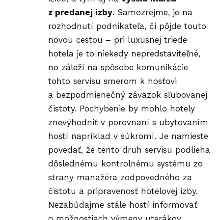
z predanej izby
. Samozrejme, je na
rozhodnutí podnikateľa, či pôjde touto
novou cestou – pri luxusnej triede
hotela je to niekedy nepredstaviteľné,
no záleží na spôsobe komunikácie
tohto servisu smerom k hosťovi
a bezpodmienečný záväzok sľubovanej
čistoty. Pochybenie by mohlo hotely
znevýhodniť v porovnaní s ubytovaním
hostí napríklad v súkromí. Je namieste
povedať, že tento druh servisu podlieha
dôslednému kontrolnému systému zo
strany manažéra zodpovedného za
čistotu a pripravenosť hotelovej izby.
Nezabúdajme stále hostí informovať
o možnostiach výmeny uterákov