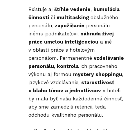
Existuje aj
štíhle vedenie
,
kumulácia
činností
či
multitasking
obslužného
personálu,
zapožičanie
personálu
inému podnikateľovi,
náhrada živej
práce umelou inteligenciou
a iné
v oblasti práce s hotelovým
personálom. Permanentné
vzdelávanie
personálu
,
kontrola
ich pracovného
výkonu aj formou
mystery shoppingu
,
jazykové vzdelávanie,
starostlivosť
o blaho tímov
a jednotlivcov
v hoteli
by mala byť naša každodenná činnosť,
aby sme zamedzili retencii, teda
odchodu kvalitného personálu.