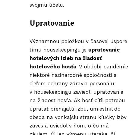
svojmu účelu.
U
pratovanie
Významnou položkou v časovej úspore
tímu housekeepingu je
upratovanie
hotelových izieb na žiadosť
hotelového hosťa
. V období pandémie
niektoré nadnárodné spoločnosti s
cieľom ochrany zdravia personálu
v housekeepingu zaviedli upratovanie
na žiadosť hosťa. Ak hosť cítil potrebu
upratať prenajatú izbu, umiestnil do
obeda na vonkajšiu stranu kľučky izby
záves a uviedol v ňom, o čo má
záujem. Či len výmenu uteráka, či