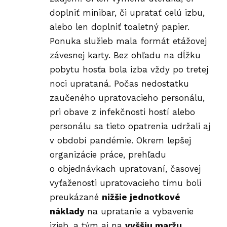
doplniť minibar, či upratať celú izbu,
alebo len doplniť toaletný papier.
Ponuka služieb mala formát etážovej
závesnej karty. Bez ohľadu na dĺžku
pobytu hosťa bola izba vždy po tretej
noci uprataná. Počas nedostatku
zaučeného upratovacieho personálu,
pri obave z infekčnosti hostí alebo
personálu sa tieto opatrenia udržali aj
v období pandémie. Okrem lepšej
organizácie práce, prehľadu
o objednávkach upratovaní, časovej
vyťaženosti upratovacieho tímu boli
preukázané
nižšie jednotkové
náklady
na upratanie a vybavenie
izieb, a tým aj na
vyššiu maržu