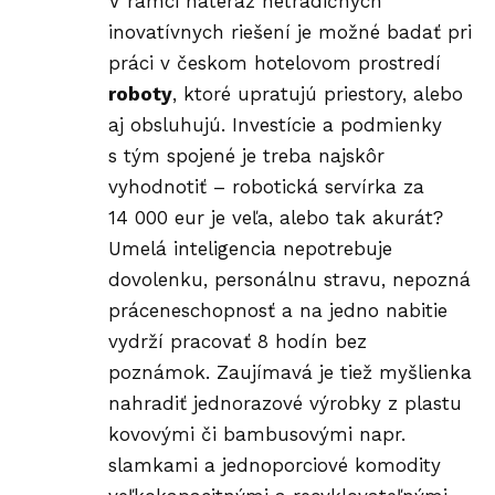
V rámci nateraz netradičných
inovatívnych riešení je možné badať pri
práci v českom hotelovom prostredí
roboty
, ktoré upratujú priestory, alebo
aj obsluhujú. Investície a podmienky
s tým spojené je treba najskôr
vyhodnotiť – robotická servírka za
14 000 eur je veľa, alebo tak akurát?
Umelá inteligencia nepotrebuje
dovolenku, personálnu stravu, nepozná
práceneschopnosť a na jedno nabitie
vydrží pracovať 8 hodín bez
poznámok. Zaujímavá je tiež myšlienka
nahradiť jednorazové výrobky z plastu
kovovými či bambusovými napr.
slamkami a jednoporciové komodity