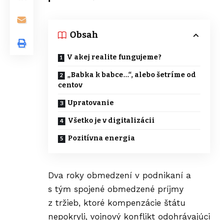
Obsah
V akej realite fungujeme?
„Babka k babce…“, alebo šetríme od
centov
Upratovanie
Všetko je v digitalizácii
Pozitívna energia
Dva roky obmedzení v podnikaní a
s tým spojené obmedzené príjmy
z tržieb, ktoré kompenzácie štátu
nepokryli, vojnový konflikt odohrávajúci