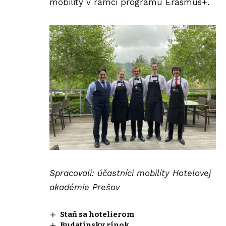
mobility v rámci programu
Erasmus+
.
Spracovali: účastníci mobility Hotelovej
akadémie Prešov
Staň sa hotelierom
Budatínsky rínok