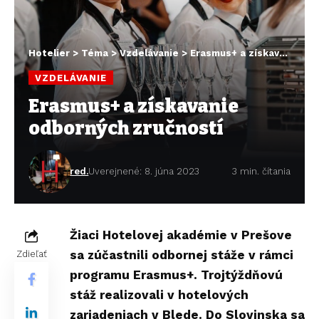
Hotelier
>
Téma
>
Vzdelávanie
>
Erasmus+ a získavanie odborných zručností
VZDELÁVANIE
Erasmus+ a získavanie
odborných zručností
red.
Uverejnené: 8. júna 2023
3 min. čítania
Žiaci
Hotelovej akadémie v Prešove
sa zúčastnili odbornej stáže v rámci
Zdieľať
programu Erasmus+. Trojtýždňovú
stáž realizovali v hotelových
zariadeniach v Blede. Do Slovinska sa