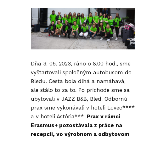
Dňa 3. 05. 2023, ráno o 8.00 hod., sme
vyštartovali spoločným autobusom do
Bledu. Cesta bola dlhá a namáhavá,
ale stálo to za to. Po príchode sme sa
ubytovali v JAZZ B&B, Bled. Odbornú
prax sme vykonávali v hoteli Lovec****
a v hoteli Astória***.
Prax v rámci
Erasmus+ pozostávala z práce na
recepcii, vo výrobnom a odbytovom