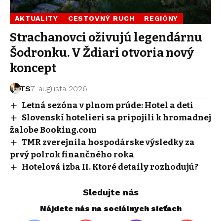
AKTUALITY
CESTOVNÝ RUCH
REGIÓNY
Strachanovci oživujú legendárnu
Šodronku. V Ždiari otvoria nový
koncept
TS
7. augusta 2026
Letná sezóna v plnom prúde: Hotel a deti
Slovenskí hotelieri sa pripojili k hromadnej
žalobe Booking.com
TMR zverejnila hospodárske výsledky za
prvý polrok finančného roka
Hotelová izba II. Ktoré detaily rozhodujú?
Sledujte nás
Nájdete nás na sociálnych sieťach