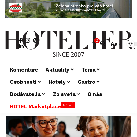
2
Aa
Komentáre
Aktuality
Téma
Osobnosti
Hotely
Gastro
Dodávatelia
Zo sveta
O nás
NOVÉ
HOTEL Marketplace