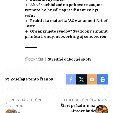
Ak vás uchádzač na pohovore zaujme,
vezmite ho hneď. Zajtra už nemusí byť
voľný
Praktická maturita V.C v znamení Art of
Taste
Organizujete svadby? Svadobný summit
prináša trendy, networking aj cenotvorbu
OZNAČENÉ:
Stredné odborné školy
Zdieľajte tento článok
PREDCHÁDZAJÚCI
NASLEDUJÚCI ČLÁNOK
Štart prázdnin na
ČLÁNOK
Liptove bude