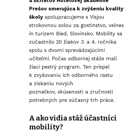
a učiteľov Hotelovej akadémie
Prešov smerujúca k zvýšeniu kvality
školy
spolupracujeme s Visjou
strokovnou solou za gostinstvo, velnes
in turizem Bled, Slovinsko. Mobility sa
zúčastnilo 20 žiakov 3. a 4. ročníka
spolu s dvomi sprevádzajúcimi
učiteľmi. Počas odbornej stáže mali
žiaci pestrý program. Ten prispel
k zvyšovaniu ich odborného rastu
a získaniu nových
poznatkov, skúseností a zručností
potrebných pre súčasný trh práce.
A ako vidia
stáž
účastníci
mobility?