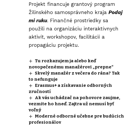
Projekt financuje grantový program
Žilinského samosprávneho kraja
Podaj
mi ruku
. Finančné prostriedky sa
použili na organizáciu interaktívnych
aktivít, workshopov, facilitácií a
propagáciu projektu.
Tu rozkazujem ja alebo keď
novopečenému manažérovi „prepne“
Skvelý manažér z večera do rána? Tak
to nefunguje
Erasmus+ a získavanie odborných
zručností
Ak vás uchádzač na pohovore zaujme,
vezmite ho hneď. Zajtra už nemusí byť
voľný
Moderné odborné učebne pre budúcich
profesionálov