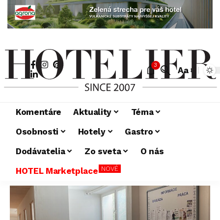
3
Aa
Komentáre
Aktuality
Téma
Osobnosti
Hotely
Gastro
Dodávatelia
Zo sveta
O nás
NOVÉ
HOTEL Marketplace