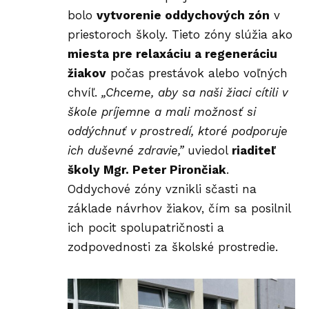
bolo
vytvorenie oddychových zón
v
priestoroch školy. Tieto zóny slúžia ako
miesta pre relaxáciu a regeneráciu
žiakov
počas prestávok alebo voľných
chvíľ.
„Chceme, aby sa naši žiaci cítili v
škole príjemne a mali možnosť si
oddýchnuť v prostredí, ktoré podporuje
ich duševné zdravie,”
uviedol
riaditeľ
školy Mgr. Peter Pirončiak
.
Oddychové zóny vznikli sčasti na
základe návrhov žiakov, čím sa posilnil
ich pocit spolupatričnosti a
zodpovednosti za školské prostredie.