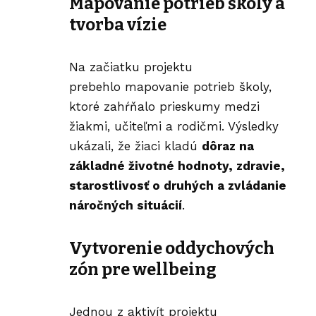
Mapovanie potrieb školy a
tvorba vízie
Na začiatku projektu
prebehlo mapovanie potrieb školy,
ktoré zahŕňalo prieskumy medzi
žiakmi, učiteľmi a rodičmi. Výsledky
ukázali, že žiaci kladú
dôraz na
základné životné hodnoty, zdravie,
starostlivosť o druhých a zvládanie
náročných situácií
.
Vytvorenie oddychových
zón
pre wellbeing
Jednou z aktivít projektu