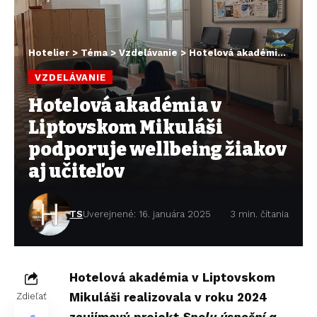
Hotelier
>
Téma
>
Vzdelávanie
>
Hotelová akadémia v Liptovskom Mikuláši podporuje wellbeing žiakov aj učiteľov
VZDELÁVANIE
Hotelová akadémia v
Liptovskom Mikuláši
podporuje wellbeing žiakov
aj učiteľov
TS
Uverejnené: 16. januára 2025
3 min. čítania
Hotelová akadémia v Liptovskom
Mikuláši realizovala v roku 2024
Zdieľať