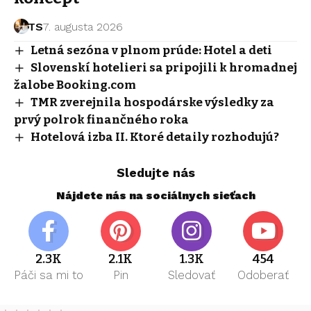
TS
7. augusta 2026
Letná sezóna v plnom prúde: Hotel a deti
Slovenskí hotelieri sa pripojili k hromadnej
žalobe Booking.com
TMR zverejnila hospodárske výsledky za
prvý polrok finančného roka
Hotelová izba II. Ktoré detaily rozhodujú?
Sledujte nás
Nájdete nás na sociálnych sieťach
2.3K
2.1K
1.3K
454
Páči sa mi to
Pin
Sledovať
Odoberať