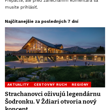
Prepáčte, ale pred zanechaním komentára sa
musíte
prihlásiť
.
Najčítanejšie za posledných 7 dní
AKTUALITY
CESTOVNÝ RUCH
REGIÓNY
Strachanovci oživujú legendárnu
Šodronku. V Ždiari otvoria nový
koncept