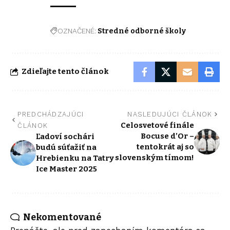
OZNAČENÉ:
Stredné odborné školy
Zdieľajte tento článok
PREDCHÁDZAJÚCI
NASLEDUJÚCI ČLÁNOK
Celosvetové finále
ČLÁNOK
Bocuse d’Or –
Ľadoví sochári
tentokrát aj so
budú súťažiť na
slovenským tímom!
Hrebienku na Tatry
Ice Master 2025
Nekomentované