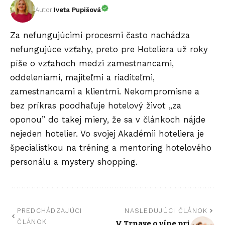
Autor:
Iveta Pupišová
Za nefungujúcimi procesmi často nachádza
nefungujúce vzťahy, preto pre Hoteliera už roky
píše o vzťahoch medzi zamestnancami,
oddeleniami, majiteľmi a riaditeľmi,
zamestnancami a klientmi. Nekompromisne a
bez príkras poodhaľuje hotelový život „za
oponou” do takej miery, že sa v článkoch nájde
nejeden hotelier. Vo svojej Akadémii hoteliera je
špecialistkou na tréning a mentoring hotelového
personálu a mystery shopping.
PREDCHÁDZAJÚCI
NASLEDUJÚCI ČLÁNOK
ČLÁNOK
V Trnave o víne pri