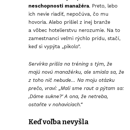
neschopnosti manažéra
. Preto, lebo
ich nevie riadiť, nepočúva, čo mu
hovoria. Alebo prišiel z inej branže
a vôbec hotelierstvu nerozumie. Na to
zamestnanci veľmi rýchlo prídu, stačí,
keď si vypýta „pikolo“.
Servírka prišla na tréning s tým, že
majú novú manažérku, ale smiala sa, že
z toho nič nebude… Na moju otázku
prečo, vraví: „Mali sme raut a pýtam sa:
‚Dáme sukne?‘ A ona, že netreba,
ostaňte v nohaviciach.“
Keď voľba nevyšla