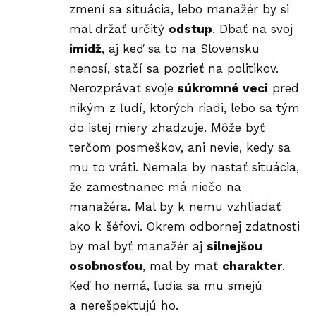
zmení sa situácia, lebo manažér by si
mal držať určitý
odstup
. Dbať na svoj
imidž
, aj keď sa to na Slovensku
nenosí, stačí sa pozrieť na politikov.
Nerozprávať svoje
súkromné veci
pred
nikým z ľudí, ktorých riadi, lebo sa tým
do istej miery zhadzuje. Môže byť
terčom posmeškov, ani nevie, kedy sa
mu to vráti. Nemala by nastať situácia,
že zamestnanec má niečo na
manažéra. Mal by k nemu vzhliadať
ako k šéfovi. Okrem odbornej zdatnosti
by mal byť manažér aj
silnejšou
osobnosťou
, mal by mať
charakter
.
Keď ho nemá, ľudia sa mu smejú
a nerešpektujú ho.