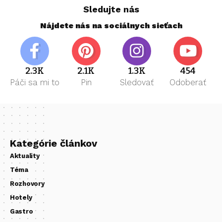
Sledujte nás
Nájdete nás na sociálnych sieťach
2.3K
2.1K
1.3K
454
Páči sa mi to
Pin
Sledovať
Odoberať
Kategórie článkov
Aktuality
Téma
Rozhovory
Hotely
Gastro