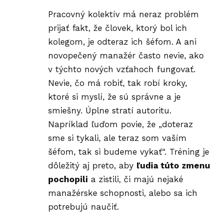
Pracovný kolektív má neraz problém
prijať fakt, že človek, ktorý bol ich
kolegom, je odteraz ich šéfom. A ani
novopečený manažér často nevie, ako
v týchto nových vzťahoch fungovať.
Nevie, čo má robiť, tak robí kroky,
ktoré si myslí, že sú správne a je
smiešny. Úplne stratí autoritu.
Napríklad ľuďom povie, že „doteraz
sme si tykali, ale teraz som vaším
šéfom, tak si budeme vykať“. Tréning je
dôležitý aj preto, aby
ľudia túto
zmenu
pochopili
a zistili, či majú nejaké
manažérske schopnosti, alebo sa ich
potrebujú naučiť.