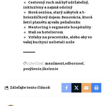
Cestovný ruch má byť udržateľný,
inkluzívny a najmä odolný
Nová sezóna, starý nábytok a 5-
hviezdičkový dojem: Renovácia, ktorá
šetrí planétu aj vašu peňaženku
Mentoring v segmente hospitality
Staň sa hotelierom
Vzťahy na pracovisku, alebo aby vo
vašej kuchyni nelietali nože
OZNAČENÉ:
manžment
odbornosť
povýšenie
školenie
Zdieľajte tento článok