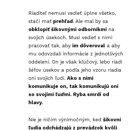
Riaditeľ nemusí vedieť úplne všetko,
stačí mať
prehľad
. Ale mal by sa
obklopiť šikovnými odborníkmi
na
svojich úsekoch. Musí vedieť s nimi
pracovať tak, aby
im dôveroval
a aby
mu odovzdali informácie z jednotlivých
oddelení. On je však kľúčový, lebo riadi
šéfov úsekov a podľa jeho vzoru riadia
oni svojich ľudí.
Ako s nimi
komunikuje on, tak komunikujú oni
so svojimi ľuďmi. Ryba smrdí od
hlavy.
Nie je ničím výnimočným, keď
šikovní
ľudia odchádzajú z prevádzok kvôli