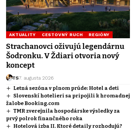
AKTUALITY
CESTOVNÝ RUCH
REGIÓNY
Strachanovci oživujú legendárnu
Šodronku. V Ždiari otvoria nový
koncept
TS
7. augusta 2026
Letná sezóna v plnom prúde: Hotel a deti
Slovenskí hotelieri sa pripojili k hromadnej
žalobe Booking.com
TMR zverejnila hospodárske výsledky za
prvý polrok finančného roka
Hotelová izba II. Ktoré detaily rozhodujú?