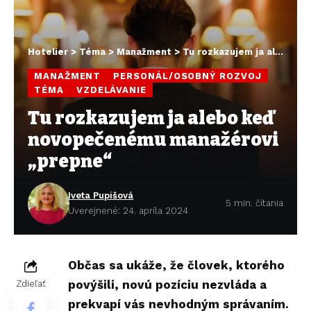
Hotelier
>
Téma
>
Manažment
>
Tu rozkazujem ja alebo keď novopečenému manažérovi „prepne“
MANAŽMENT
PERSONÁL/OSOBNÝ ROZVOJ
TÉMA
VZDELÁVANIE
Tu rozkazujem ja alebo keď
novopečenému manažérovi
„prepne“
Iveta Pupišová
5 min. čítania
Uverejnené: 24. apríla 2024
Občas sa ukáže, že človek, ktorého
povýšili, novú pozíciu nezvláda a
Zdieľať
prekvapí vás nevhodným správaním.