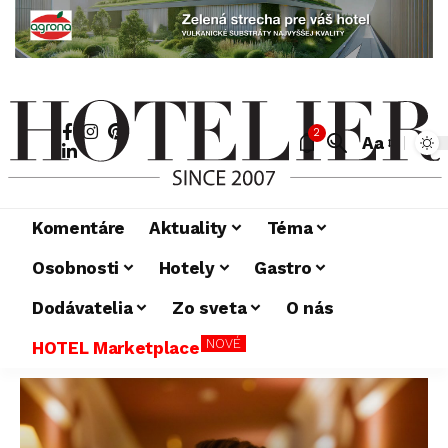
2
Aa
Komentáre
Aktuality
Téma
Osobnosti
Hotely
Gastro
Dodávatelia
Zo sveta
O nás
NOVÉ
HOTEL Marketplace