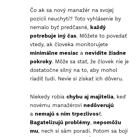
Čo ak sa nový manažér na svojej
pozícii neuchytí? Toto vyhlásenie by
nemalo byť predčasné,
každý
potrebuje iný čas
. Môžete to povedať
vtedy, ak človeka monitorujete
minimálne mesiac
a
nevidíte žiadne
pokroky
. Môže sa stať, že človek nie je
dostatočne silný na to, aby mohol
riadiť ľudí. Nevie si získať ich dôveru.
Niekedy robia
chybu aj majitelia
, keď
novému manažérovi
nedôverujú
a
nemajú s ním trpezlivos
ť.
Bagatelizujú problémy
,
nepomôžu
mu
, nech si sám poradí. Potom sa bojí