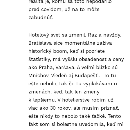
realita je, komu sa toto nepodarilo
pred covidom, už na to môže
zabudnúť.
Hotelový svet
sa zmenil. Raz a navždy.
Bratislava síce momentálne zažíva
historický boom, keď si pozriete
štatistiky, má vyššiu obsadenosť a ceny
ako Praha, Varšava. A veľmi blízko sú
Mníchov, Viedeň aj Budapešť… To tu
ešte nebolo, tak čo tu vyplakávam o
zmenách, keď, tak len zmeny
k lepšiemu. V hotelierstve robím už
viac ako 30 rokov, ale musím priznať,
ešte nikdy to nebolo také ťažké. Tento
fakt som si bolestne uvedomila, keď mi