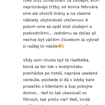
roka 2022 označovaní za zlodejov, ktorí
nepriznávajú tržby, od konca februára
sme ale otvorili brány a na vlastné
náklady ubytovávali utečencov. A
potom sme sa opäť stali zlodejmi a
podvodníkmi… Jednému sa občas až
nechce byť väčším človekom (a vybrať
si radšej to násilie
)
Vždy som chcela byť tá riaditeľka,
ktorá sa len tak v kostýmčeku
prechádza po hoteli, napráva usedené
vankúše, poobede si dá v lobby bare
prosečko s klientami a šup pokojne
domov… Veď to tak ukazovali vo
filmoch, tak prečo nie? Well, tvrdá