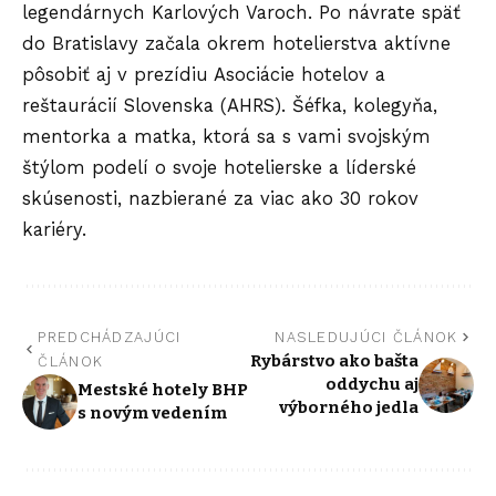
legendárnych Karlových Varoch. Po návrate späť
do Bratislavy začala okrem hotelierstva aktívne
pôsobiť aj v prezídiu Asociácie hotelov a
reštaurácií Slovenska (AHRS). Šéfka, kolegyňa,
mentorka a matka, ktorá sa s vami svojským
štýlom podelí o svoje hotelierske a líderské
skúsenosti, nazbierané za viac ako 30 rokov
kariéry.
PREDCHÁDZAJÚCI
NASLEDUJÚCI ČLÁNOK
Rybárstvo ako bašta
ČLÁNOK
oddychu aj
Mestské hotely BHP
výborného jedla
s novým vedením