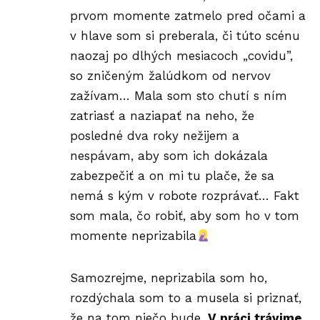
prvom momente zatmelo pred očami a
v hlave som si preberala, či túto scénu
naozaj po dlhých mesiacoch „covidu”,
so zničeným žalúdkom od nervov
zažívam… Mala som sto chutí s ním
zatriasť a naziapať na neho, že
posledné dva roky nežijem a
nespávam, aby som ich dokázala
zabezpečiť a on mi tu plače, že sa
nemá s kým v robote rozprávať… Fakt
som mala, čo robiť, aby som ho v tom
momente neprizabila
Samozrejme, neprizabila som ho,
rozdýchala som to a musela si priznať,
že na tom niečo bude.
V práci trávime