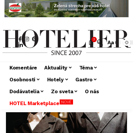
3
Aa
Komentáre
Aktuality
Téma
Osobnosti
Hotely
Gastro
Dodávatelia
Zo sveta
O nás
NOVÉ
HOTEL Marketplace