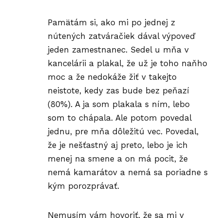
Pamätám si, ako mi po jednej z
nútených zatváračiek dával výpoveď
jeden zamestnanec. Sedel u mňa v
kancelárii a plakal, že už je toho naňho
moc a že nedokáže žiť v takejto
neistote, kedy zas bude bez peňazí
(80%). A ja som plakala s ním, lebo
som to chápala. Ale potom povedal
jednu, pre mňa dôležitú vec. Povedal,
že je nešťastný aj preto, lebo je ich
menej na smene a on má pocit, že
nemá kamarátov a nemá sa poriadne s
kým porozprávať.
Nemusím vám hovoriť, že sa mi v