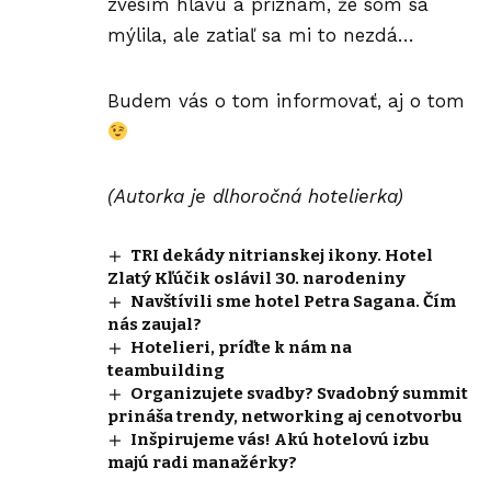
zvesím hlavu a priznám, že som sa
mýlila, ale zatiaľ sa mi to nezdá…
Budem vás o tom informovať, aj o tom
(Autorka je dlhoročná hotelierka)
TRI dekády nitrianskej ikony. Hotel
Zlatý Kľúčik oslávil 30. narodeniny
Navštívili sme hotel Petra Sagana. Čím
nás zaujal?
Hotelieri, príďte k nám na
teambuilding
Organizujete svadby? Svadobný summit
prináša trendy, networking aj cenotvorbu
Inšpirujeme vás! Akú hotelovú izbu
majú radi manažérky?