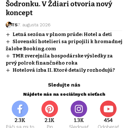
Šodronku. V Ždiari otvoria nový
koncept
TS
7. augusta 2026
Letná sezóna v plnom prúde: Hotel a deti
Slovenskí hotelieri sa pripojili k hromadnej
žalobe Booking.com
TMR zverejnila hospodárske výsledky za
prvý polrok finančného roka
Hotelová izba II. Ktoré detaily rozhodujú?
Sledujte nás
Nájdete nás na sociálnych sieťach
2.3K
2.1K
1.3K
454
Páči sa mi to
Pin
Sledovať
Odoberať