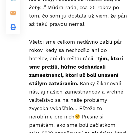
keby…”
Múdra rada, cca 35 rokov po
tom, čo som ju dostala už viem, že pán
až takú pravdu nemal.
Všetci sme celkom nedávno zažili pár
rokov, kedy sa nechodilo ani do
hotelov, ani do reštaurácií.
Tým, ktorí
sme prežili, húfne odchádzali
zamestnanci, ktorí už boli unavení
stálym zatváraním.
Banky šikanovali
nás, aj našich zamestnancov a vrchné
veliteľstvo sa na naše problémy
zvysoka vykašľalo… Ešteže to
nerobíme pre nich
Presne si
pamätám, ako sme boli začiatkom