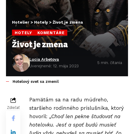
Hotelier
>
Hotely
>
Život je zmena
HOTELY
KOMENTÁRE
Život je zmena
Lucia Arbetova
5 min. čítania
Uverejnené: 12. mája 2023
Hotelový svet sa zmenil
Pamätám sa na radu múdreho,
staršieho rodinného príslušníka, ktorý
Zdieľať
hovoril:
„Choď len pekne študovať na
hotelovku. Jesť a spať budú musieť
ľudia vždy, nebudeš sa musieť báť, čo