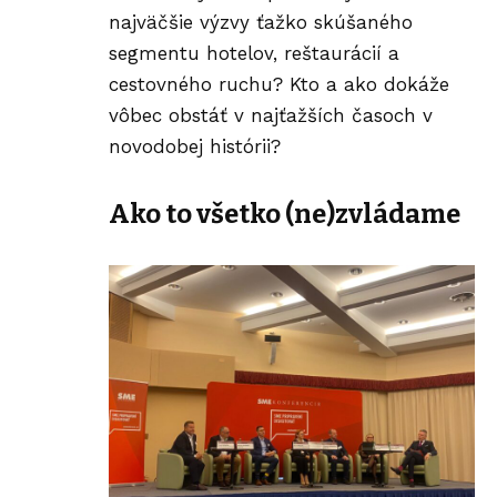
najväčšie výzvy ťažko skúšaného
segmentu hotelov, reštaurácií a
cestovného ruchu? Kto a ako dokáže
vôbec obstáť v najťažších časoch v
novodobej histórii?
Ako to všetko (ne)zvládame