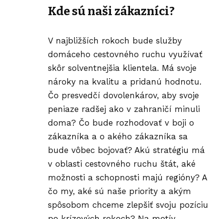
Kde sú naši zákazníci?
V najbližších rokoch bude služby
domáceho cestovného ruchu využívať
skôr solventnejšia klientela. Má svoje
nároky na kvalitu a pridanú hodnotu.
Čo presvedčí dovolenkárov, aby svoje
peniaze radšej ako v zahraničí minuli
doma? Čo bude rozhodovať v boji o
zákazníka a o akého zákazníka sa
bude vôbec bojovať? Akú stratégiu má
v oblasti cestovného ruchu štát, aké
možnosti a schopnosti majú regióny? A
čo my, aké sú naše priority a akým
spôsobom chceme zlepšiť svoju pozíciu
po krízových rokoch? Na motív