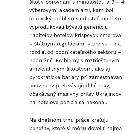
škôl v porovnaní s minulosťou a 3 – 4
výberovými akadémiami, kam bol
obrovský problém sa dostať, no tieto
vyprodukovali bývalú generáciu
riaditeľov hotelov. Príspevok smeroval
k štátnym reguláciám, ktoré sú – na
rozdiel od podnikateľského sektoru –
nepružné. Problémy s roztriešteným
a nekvalitným školstvom, ako aj
byrokratické bariéry pri zamestnávaní
cudzincov pretrvávajú dlhé roky,
očakávaný masívny prílev Ukrajincov
na hotelové pozície sa nekonal.
Na dnešnom trhu práce kraľujú
benefity, ktoré si môžu dovoliť najmä