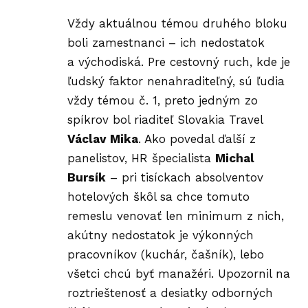
Vždy aktuálnou témou druhého bloku
boli zamestnanci – ich nedostatok
a východiská. Pre cestovný ruch, kde je
ľudský faktor nenahraditeľný, sú ľudia
vždy témou č. 1, preto jedným zo
spíkrov bol riaditeľ Slovakia Travel
Václav Mika
. Ako povedal ďalší z
panelistov, HR špecialista
Michal
Bursík
– pri tisíckach absolventov
hotelových škôl sa chce tomuto
remeslu venovať len minimum z nich,
akútny nedostatok je výkonných
pracovníkov (kuchár, čašník), lebo
všetci chcú byť manažéri. Upozornil na
roztrieštenosť a desiatky odborných