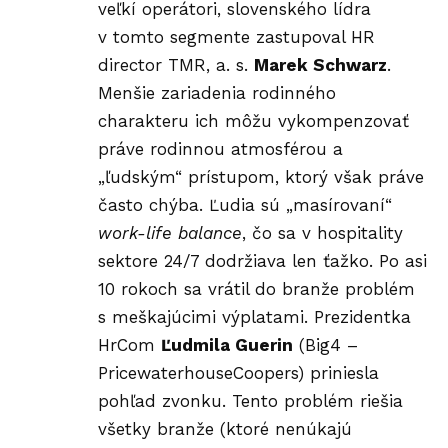
veľkí operátori, slovenského lídra
v tomto segmente zastupoval HR
director TMR, a. s.
Marek Schwarz
.
Menšie zariadenia rodinného
charakteru ich môžu vykompenzovať
práve rodinnou atmosférou a
„ľudským“ prístupom, ktorý však práve
často chýba. Ľudia sú „masírovaní“
work-life balance
, čo sa v hospitality
sektore 24/7 dodržiava len ťažko. Po asi
10 rokoch sa vrátil do branže problém
s meškajúcimi výplatami. Prezidentka
HrCom
Ľudmila Guerin
(Big4 –
PricewaterhouseCoopers) priniesla
pohľad zvonku. Tento problém riešia
všetky branže (ktoré nenúkajú