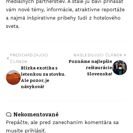
mediálnych partnerstiev. A stále ju baví prinášať
vám nové témy, informácie, atraktívne reportáže
a najmä inšpiratívne príbehy ľudí z hotelového
sveta.
PREDCHÁDZAJÚCI
NASLEDUJÚCI ČLÁNOK
Poznáme najlepšie
ČLÁNOK
reštaurácie
Blízka exotika s
Slovenska!
letenkou za stovku.
Ale pozor, je
návyková!
Nekomentované
Prepáčte, ale pred zanechaním komentára sa
musíte
prihlásiť
.