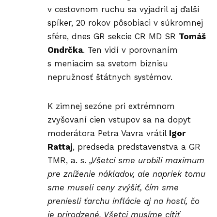
v cestovnom ruchu sa vyjadril aj ďalší
spíker, 20 rokov pôsobiaci v súkromnej
sfére, dnes GR sekcie CR MD SR
Tomáš
Ondrčka
. Ten vidí v porovnaním
s meniacim sa svetom biznisu
nepružnosť štátnych systémov.
K zimnej sezóne pri extrémnom
zvyšovaní cien vstupov sa na dopyt
moderátora Petra Vavra vrátil
Igor
Rattaj
, predseda predstavenstva a GR
TMR, a. s.
„Všetci sme urobili maximum
pre zníženie nákladov, ale napriek tomu
sme museli ceny zvýšiť, čím sme
preniesli ťarchu inflácie aj na hostí, čo
je prirodzené. Všetci musíme cítiť