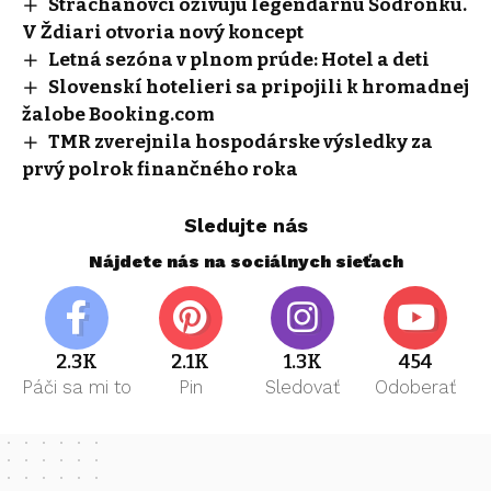
Strachanovci oživujú legendárnu Šodronku.
V Ždiari otvoria nový koncept
Letná sezóna v plnom prúde: Hotel a deti
Slovenskí hotelieri sa pripojili k hromadnej
žalobe Booking.com
TMR zverejnila hospodárske výsledky za
prvý polrok finančného roka
Sledujte nás
Nájdete nás na sociálnych sieťach
2.3K
2.1K
1.3K
454
Páči sa mi to
Pin
Sledovať
Odoberať