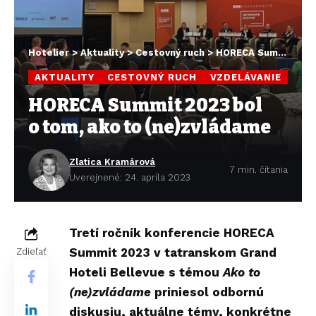
Hotelier
>
Aktuality
>
Cestovný ruch
>
HORECA Summit 2023 bol o tom, ako to (ne)zvládame
AKTUALITY
CESTOVNÝ RUCH
VZDELÁVANIE
HORECA Summit 2023 bol
o tom, ako to (ne)zvládame
Zlatica Kramárová
7 min. čítania
Uverejnené: 24. apríla 2023
Tretí ročník konferencie HORECA
Summit 2023 v tatranskom Grand
Zdieľať
Hoteli Bellevue s témou
Ako to
(ne)zvládame
priniesol odbornú
diskusiu, aktuálne témy, konkrétne