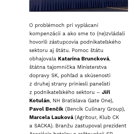
O problémoch pri vyplácaní
kompenzácií a ako sme to (ne)zvládali
hovorili zástupcovia podnikateľského
sektoru aj štátu. Pomoc štátu
obhajovala
Katarína Bruncková
,
štátna tajomníčka Ministerstva
dopravy SK, pohľad a skúsenosti
z druhej strany priniesli panelisti
z podnikateľského sektoru –
Jiří
Kotulán
, NH Bratislava Gate One),
Pavol Benčík
(Bencik Culinary Group),
Marcela Lauková
(Agritour, Klub CK
a SACKA). Branžu zastupoval prezident