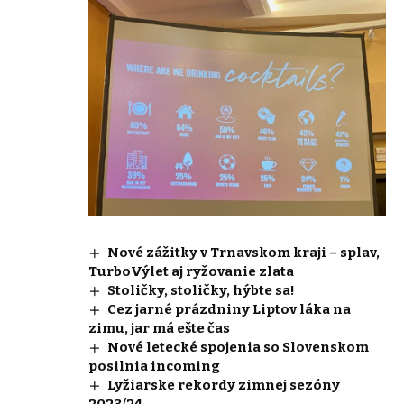
Nové zážitky v Trnavskom kraji – splav,
TurboVýlet aj ryžovanie zlata
Stoličky, stoličky, hýbte sa!
Cez jarné prázdniny Liptov láka na
zimu, jar má ešte čas
Nové letecké spojenia so Slovenskom
posilnia incoming
Lyžiarske rekordy zimnej sezóny
2023/24