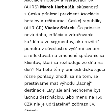
Asociácie hotelov a reštaurácií SR
(AHRS)
Marek Harbuľák
, skúsenosti
z Česka priniesol prezident Asociácie
hotelov a reštaurácií Českej republiky
(AHR ČR)
Václav Stárek
. Čo prinesie
nová doba, inflácia a zdražovanie
každému zo segmentov, ako rozšíriť
ponuku v súvislosti s vyššími cenami
a reflektovať na zmenené správanie sa
klientov, ktorí sa rozhodujú zo dňa na
deň? Na tieto témy priniesli diskutujúci
rôzne pohľady, zhodli sa na tom, že
prestávame mať výhodu „lacnej“
destinácie. „My ale ani nechceme byť
lacnou destináciou, lebo menu na 150
CZK nie je udržateľné“, zdôraznil V.