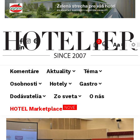
2
Aa
Komentáre
Aktuality
Téma
Osobnosti
Hotely
Gastro
Dodávatelia
Zo sveta
O nás
NOVÉ
HOTEL Marketplace