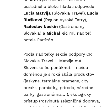
posledného bloku hľadali odpovede
Lucia Matvija
(Slovakia Travel),
Lucia
Blašková
(Region Vysoké Tatry),
Radoslav Nackin
(Gastronomy
Slovakia) a
Michal Kič
ml, riaditeľ
hotela Partizán.
Podľa riaditeľky sekcie podpory CR
Slovakia Travel L. Matvija má
Slovensko čo ponúknuť – našou
doménou je široká škála produktov
(jaskyne, termálne pramene, city
breaks, pamiatky, príroda, národné
parky, gastronómia… ), ekologický
prístup (rozvinutá železničná doprava,