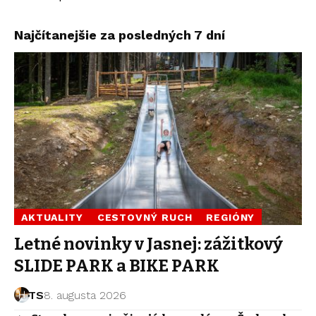
Najčítanejšie za posledných 7 dní
AKTUALITY
CESTOVNÝ RUCH
REGIÓNY
Letné novinky v Jasnej: zážitkový
SLIDE PARK a BIKE PARK
TS
8. augusta 2026