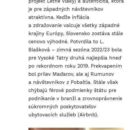
projekt Letné vlaky) a autenticita, ktorá
je pre západných návštevníkov
atraktívna. Keďže inflácia
a zdražovanie valcuje všetky západné
krajiny Európy, Slovensko zostáva stále
cenovo výhodné. Potvrdila to L.
Blašková – zimná sezóna 2022/23 bola
pre Vysoké Tatry druhá najlepšia hneď
po rekordnom roku 2019. Prekvapením
bol prílev Maďarov, ale aj Rumunov
a návštevníkov z Pobaltia. Stále však
chýbajú férové podmienky štátu pre
podnikanie v branži a zrovnoprávnenie
súkromných poskytovateľov
ubytovacích služieb (Airbnb).