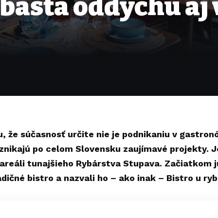
 bašta oddychu aj
, že súčasnosť určite nie je podnikaniu v gastronó
znikajú po celom Slovensku zaujímavé projekty. Je
 areáli tunajšieho Rybárstva Stupava. Začiatkom j
adičné bistro a nazvali ho – ako inak – Bistro u ryb