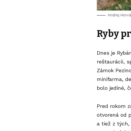
Andrej Horvát
Ryby pr
Dnes je
Rybár
reštaurácií, 
Zámok Pezin
minifarma, de
bolo jediné, 
Pred rokom z
otvorená od p
a tiež z tých