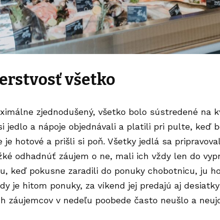
čerstvosť všetko
aximálne zjednodušený, všetko bolo sústredené na 
si jedlo a nápoje objednávali a platili pri pulte, keď 
 je hotové a prišli si poň. Všetky jedlá sa pripravova
žké odhadnúť záujem o ne, mali ich vždy len do vyp
u, keď pokusne zaradili do ponuky chobotnicu, ju hos
dy je hitom ponuky, za víkend jej predajú aj desiatky
ch záujemcov v nedeľu poobede často neušlo a neuj