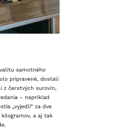
kvalitu samotného
bolo pripravené, dostali
li z čerstvých surovín,
redania – napríklad
tia „vyjedli“ za dve
 kilogramov, a aj tak
de.