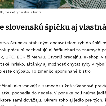
h, majiteľ rybárstva a bistra
e slovenskú špičku aj vlastn
stvo Stupava
stabilným dodávateľom rýb do špičko
spoluprácu si pochvaľujú aj šéfkuchári zo známych 
ok
, UFO, ECK či
MenJu
. Otvorili predajňu, e-shop, v 
tské ihrisko, altánky aj možnosť chytať ryby v rybn
čo ešte chýbalo. To zmenilo spomínané bistro.
ačínali ako vonkajšia samoobslužná víkendová prevá
iatku poobedia do nedele. V ponuke boli najmä jedlá
, ktoré sami dovážajú. Okrem toho aj jedlo pre tých,