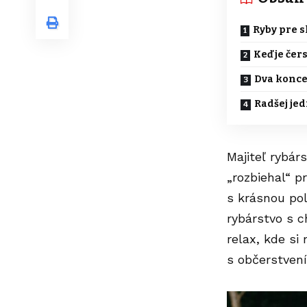
Ryby pre s
Keď je čer
Dva konce
Radšej jed
Majiteľ rybár
„rozbiehal“ p
s krásnou po
rybárstvo s 
relax, kde si
s občerstven