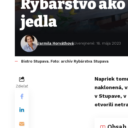
Rybárstvo ako
jedla
Jarmila Horváthová
Uverejnené: 16. mája 2023
Bistro Stupava. Foto: archív Rybárstva Stupava
Napriek tomu
Zdieľať
naklonená, v
v Stupave, v
otvorili netr
Obsah