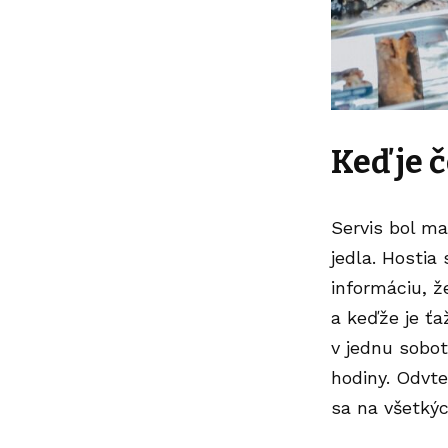
Keď je 
Servis bol m
jedla. Hostia 
informáciu, že
a keďže je ťa
v jednu sobot
hodiny. Odvte
sa na všetký