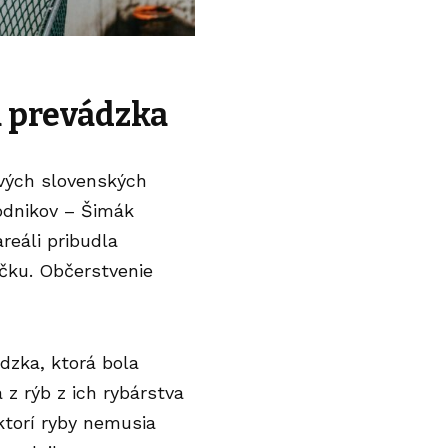
á prevádzka
vých slovenských
podnikov –
Šimák
areáli pribudla
íčku. Občerstvenie
dzka, ktorá bola
 z rýb z ich rybárstva
 ktorí ryby nemusia