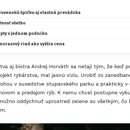
lovenskú špičku aj vlastná prevádzka
stvosť všetko
pty v jednom podniku
norazový riad ako vyššia cena
stva aj bistra Andrej Horváth sa netají tým, že keď 
rojekt rybárstva, mal jasnú víziu. Urobiť zo zanedba
lohou v susedstve stupavského parku a prakticky v
chovom a predajom rýb. K nemu chcel postupne vybud
 možno oddýchnuť uprostred zelene so všetkým, čo k
ím.