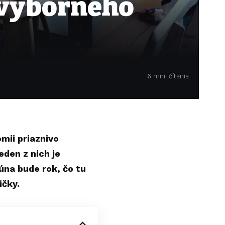
 výborného
6 min. čítania
mii priaznivo
den z nich je
úna bude rok, čo tu
ičky.