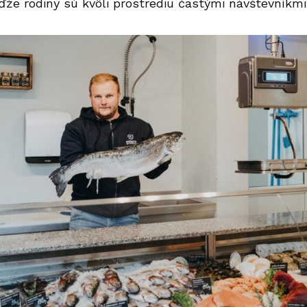
eďže rodiny sú kvôli prostrediu častými návštevníkmi