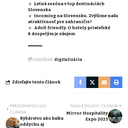
Letná sezóna v top destináciách
Slovenska
Incoming na Slovensku. Zvýšime našu
atraktívnosť pre zahraničie?
Adult friendly. O hotely priateľské
k dospelým je záujem
OZNAČENÉ:
digitalizácia
Zdieľajte tento článok
PREDCHÁDZAJÚCI
NASLEDUJÚCI ČLÁNOK
ČLÁNOK
Mirror Hospitality
Rybárstvo ako bašta
Expo 2023
oddychu aj