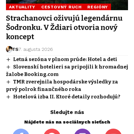
AKTUALITY
CESTOVNÝ RUCH
REGIÓNY
Strachanovci oživujú legendárnu
Šodronku. V Ždiari otvoria nový
koncept
TS
7. augusta 2026
Letná sezóna v plnom prúde: Hotel a deti
Slovenskí hotelieri sa pripojili k hromadnej
žalobe Booking.com
TMR zverejnila hospodárske výsledky za
prvý polrok finančného roka
Hotelová izba II. Ktoré detaily rozhodujú?
Sledujte nás
Nájdete nás na sociálnych sieťach