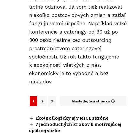
úplne odznova. Ja som tiež realizoval
niekoľko postcovidových zmien a zatiaľ
fungujú veľmi úspešne. Napríklad veľké
konferencie a cateringy od 90 až po
300 osôb riešime cez outsourcing
prostredníctvom cateringovej
spoločnosti. Už rok takto fungujeme
k spokojnosti všetkých z nás,
ekonomicky je to výhodné a bez
nákladov.
1
2
3
Nasledujúca stránka
Eko(no)logicky aj v MICE sezóne
7 jednoduchých krokov k motivujúcej
spätnej väzbe