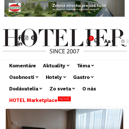
2
Aa
Komentáre
Aktuality
Téma
Osobnosti
Hotely
Gastro
Dodávatelia
Zo sveta
O nás
NOVÉ
HOTEL Marketplace