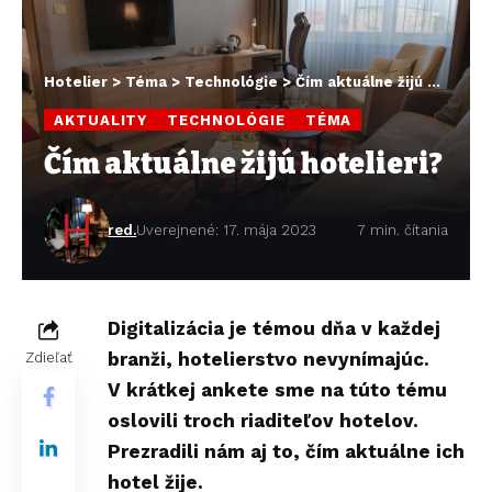
Hotelier
>
Téma
>
Technológie
>
Čím aktuálne žijú hotelieri?
AKTUALITY
TECHNOLÓGIE
TÉMA
Čím aktuálne žijú hotelieri?
red.
Uverejnené: 17. mája 2023
7 min. čítania
Digitalizácia je témou dňa v každej
branži, hotelierstvo nevynímajúc.
Zdieľať
V krátkej ankete sme na túto tému
oslovili troch riaditeľov hotelov.
Prezradili nám aj to, čím aktuálne ich
hotel žije.