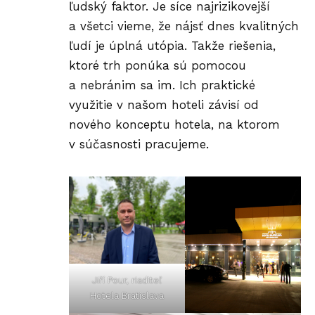
ľudský faktor. Je síce najrizikovejší
a všetci vieme, že nájsť dnes kvalitných
ľudí je úplná utópia. Takže riešenia,
ktoré trh ponúka sú pomocou
a nebránim sa im. Ich praktické
využitie v našom hoteli závisí od
nového konceptu hotela, na ktorom
v súčasnosti pracujeme.
Jiří Pour, riaditeľ
Hotela Bratislava