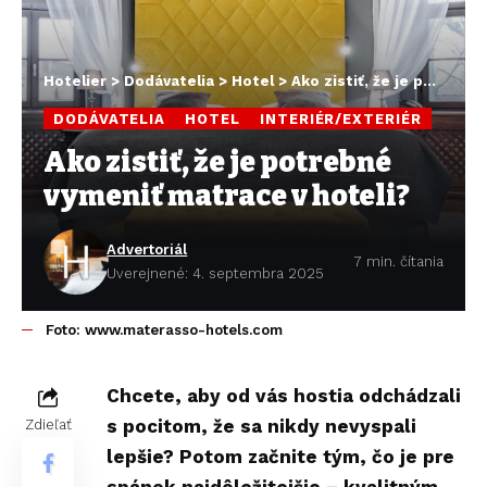
Hotelier
>
Dodávatelia
>
Hotel
>
Ako zistiť, že je potrebné vymeniť matrace v hoteli?
DODÁVATELIA
HOTEL
INTERIÉR/EXTERIÉR
Ako zistiť, že je potrebné
vymeniť matrace v hoteli?
Advertoriál
7 min. čítania
Uverejnené: 4. septembra 2025
Foto: www.materasso-hotels.com
Chcete, aby od vás hostia odchádzali
s pocitom, že sa nikdy nevyspali
Zdieľať
lepšie? Potom začnite tým, čo je pre