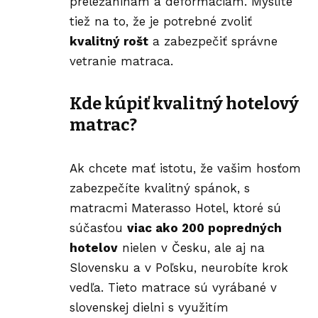
preležaninám a deformáciám. Myslíte
tiež na to, že je potrebné zvoliť
kvalitný rošt
a zabezpečiť správne
vetranie matraca.
Kde kúpiť kvalitný hotelový
matrac?
Ak chcete mať istotu, že vašim hosťom
zabezpečíte kvalitný spánok, s
matracmi Materasso Hotel, ktoré sú
súčasťou
viac ako 200 popredných
hotelov
nielen v Česku, ale aj na
Slovensku a v Poľsku, neurobíte krok
vedľa. Tieto matrace sú vyrábané v
slovenskej dielni s využitím