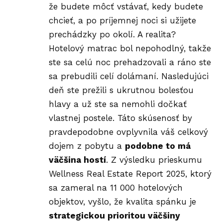
že budete môcť vstávať, kedy budete
chcieť, a po príjemnej noci si užijete
prechádzky po okolí. A realita?
Hotelový matrac bol nepohodlný, takže
ste sa celú noc prehadzovali a ráno ste
sa prebudili celí dolámaní. Nasledujúci
deň ste prežili s ukrutnou bolesťou
hlavy a už ste sa nemohli dočkať
vlastnej postele. Táto skúsenosť by
pravdepodobne ovplyvnila váš celkový
dojem z pobytu a
podobne to má
väčšina hostí
. Z výsledku prieskumu
Wellness Real Estate Report 2025
, ktorý
sa zameral na 11 000 hotelových
objektov, vyšlo, že kvalita spánku je
strategickou prioritou väčšiny