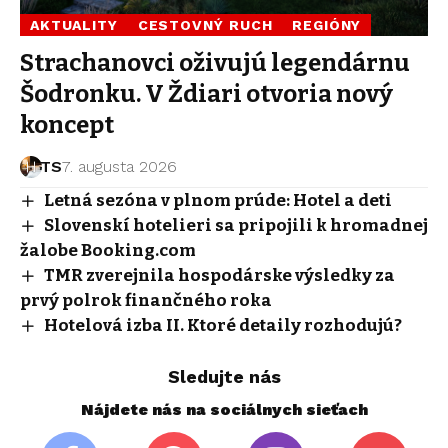
AKTUALITY
CESTOVNÝ RUCH
REGIÓNY
Strachanovci oživujú legendárnu
Šodronku. V Ždiari otvoria nový
koncept
TS
7. augusta 2026
Letná sezóna v plnom prúde: Hotel a deti
Slovenskí hotelieri sa pripojili k hromadnej
žalobe Booking.com
TMR zverejnila hospodárske výsledky za
prvý polrok finančného roka
Hotelová izba II. Ktoré detaily rozhodujú?
Sledujte nás
Nájdete nás na sociálnych sieťach