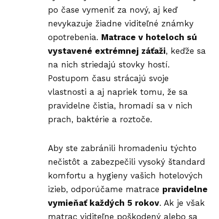
po čase
vymeniť za nový
, aj keď
nevykazuje žiadne viditeľné známky
opotrebenia.
Matrace v hoteloch sú
vystavené extrémnej záťaži
, keďže sa
na nich striedajú stovky hostí.
Postupom času strácajú svoje
vlastnosti a aj napriek tomu, že sa
pravidelne čistia, hromadí sa v nich
prach, baktérie a roztoče.
Aby ste zabránili hromadeniu týchto
nečistôt a zabezpečili vysoký štandard
komfortu a hygieny vašich hotelových
izieb, odporúčame matrace
pravidelne
vymieňať každých 5 rokov
. Ak je však
matrac viditeľne poškodený alebo sa