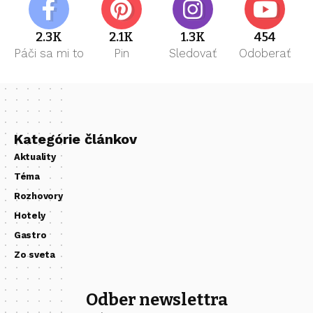
2.3K
2.1K
1.3K
454
Páči sa mi to
Pin
Sledovať
Odoberať
Kategórie článkov
Aktuality
Téma
Rozhovory
Hotely
Gastro
Zo sveta
Odber newslettra