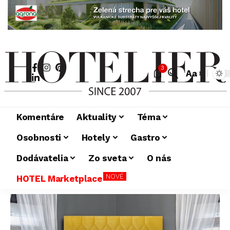
3
Aa
Komentáre
Aktuality
Téma
Osobnosti
Hotely
Gastro
Dodávatelia
Zo sveta
O nás
NOVÉ
HOTEL Marketplace