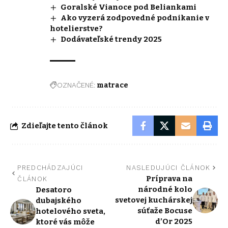
Goralské Vianoce pod Beliankami
Ako vyzerá zodpovedné podnikanie v
hotelierstve?
Dodávateľské trendy 2025
OZNAČENÉ:
matrace
Zdieľajte tento článok
PREDCHÁDZAJÚCI
NASLEDUJÚCI ČLÁNOK
Príprava na
ČLÁNOK
národné kolo
Desatoro
svetovej kuchárskej
dubajského
súťaže Bocuse
hotelového sveta,
d’Or 2025
ktoré vás môže