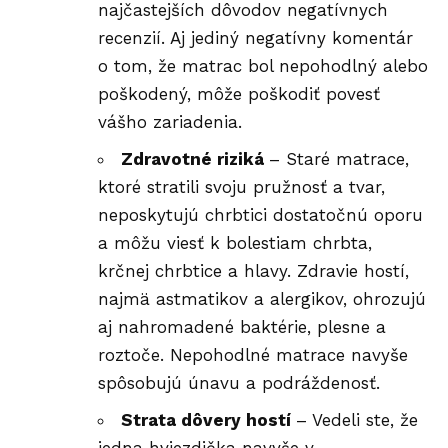
najčastejších dôvodov negatívnych
recenzií. Aj jediný negatívny komentár
o tom, že matrac bol nepohodlný alebo
poškodený, môže poškodiť povesť
vášho zariadenia.
Zdravotné riziká
– Staré matrace,
ktoré stratili svoju pružnosť a tvar,
neposkytujú chrbtici dostatočnú oporu
a môžu viesť k bolestiam chrbta,
krčnej chrbtice a hlavy. Zdravie hostí,
najmä astmatikov a alergikov, ohrozujú
aj nahromadené baktérie, plesne a
roztoče. Nepohodlné matrace navyše
spôsobujú únavu a podráždenosť.
Strata dôvery hostí
– Vedeli ste, že
jedna hviezdička navyše v