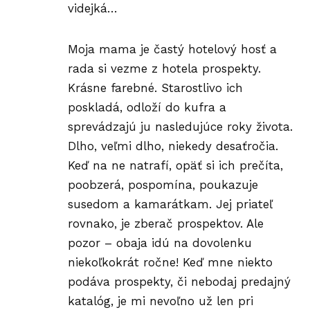
videjká…
Moja mama je častý hotelový hosť a
rada si vezme z hotela prospekty.
Krásne farebné. Starostlivo ich
poskladá, odloží do kufra a
sprevádzajú ju nasledujúce roky života.
Dlho, veľmi dlho, niekedy desaťročia.
Keď na ne natrafí, opäť si ich prečíta,
poobzerá, pospomína, poukazuje
susedom a kamarátkam. Jej priateľ
rovnako, je zberač prospektov. Ale
pozor – obaja idú na dovolenku
niekoľkokrát ročne! Keď mne niekto
podáva prospekty, či nebodaj predajný
katalóg, je mi nevoľno už len pri