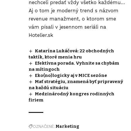
nechceli predať vždy všetko každému…
Aj o tom je moderný trend s názvom
revenue manažment
, o ktorom sme
vám písali v jesennom seriáli na
Hotelier
.sk
Katarína Lukáčová: 22 obchodných
taktík, ktoré menia hru
Efektívna porada. Vyhnite sa chybám
na mítingoch
Eko(no)logicky aj v MICE sezóne
Mať stratégiu, znamená byť pripravený
na každú situáciu
Medzinárodný kongres rodinných
firiem
OZNAČENÉ:
Marketing