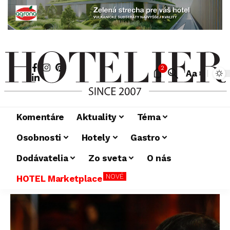
2
Aa
Komentáre
Aktuality
Téma
Osobnosti
Hotely
Gastro
Dodávatelia
Zo sveta
O nás
NOVÉ
HOTEL Marketplace