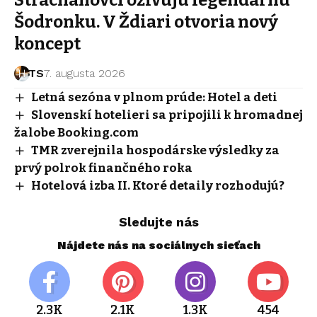
Strachanovci oživujú legendárnu
Šodronku. V Ždiari otvoria nový
koncept
TS
7. augusta 2026
Letná sezóna v plnom prúde: Hotel a deti
Slovenskí hotelieri sa pripojili k hromadnej
žalobe Booking.com
TMR zverejnila hospodárske výsledky za
prvý polrok finančného roka
Hotelová izba II. Ktoré detaily rozhodujú?
Sledujte nás
Nájdete nás na sociálnych sieťach
2.3K
2.1K
1.3K
454