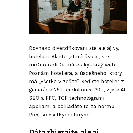
Rovnako diverzifikovaní ste ale aj vy,
hotelieri. Ak ste „stará škola“, ste
možno radi že máte aký-taký web.
Poznám hoteliera, a úspešného, ktorý
má „všetko v zošite”. Keď ste hotelier z
generácie 25+, či dokonca 20+, žijete
AI
,
SEO a PPC, TOP
technológiami
,
appkami a pokladáte to za normu.
Preč so všetkým starým!
Dáta zbierajte, ale aj