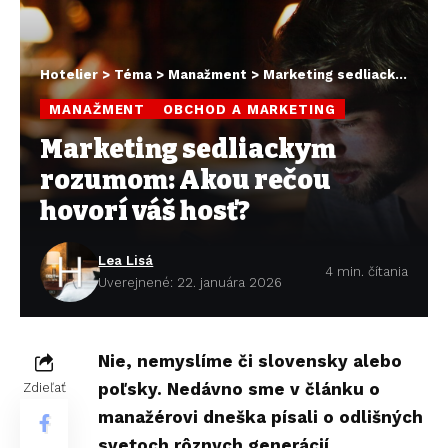
Hotelier
>
Téma
>
Manažment
>
Marketing sedliackym rozumom: Akou rečou hovorí váš hosť?
MANAŽMENT
OBCHOD A MARKETING
Marketing sedliackym
rozumom: Akou rečou
hovorí váš hosť?
Lea Lisá
4 min. čítania
Uverejnené: 22. januára 2026
Nie, nemyslíme či slovensky alebo
poľsky. Nedávno sme v článku o
Zdieľať
manažérovi dneška písali o odlišných
svetoch rôznych
generácií