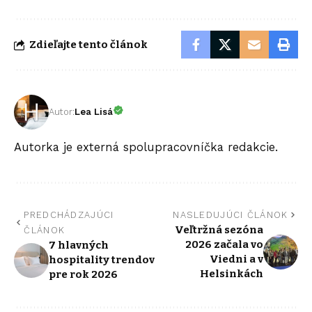
Zdieľajte tento článok
Autor:
Lea Lisá
Autorka je externá spolupracovníčka redakcie.
PREDCHÁDZAJÚCI
NASLEDUJÚCI ČLÁNOK
Veľtržná sezóna
ČLÁNOK
2026 začala vo
7 hlavných
Viedni a v
hospitality trendov
Helsinkách
pre rok 2026