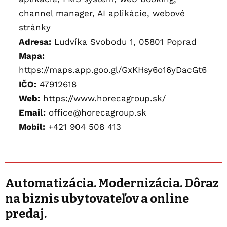
channel manager, AI aplikácie, webové
stránky
Adresa:
Ludvíka Svobodu 1, 05801 Poprad
Mapa:
https://maps.app.goo.gl/GxKHsy6o16yDacGt6
IČO:
47912618
Web:
https://www.horecagroup.sk/
Email:
office@horecagroup.sk
Mobil:
+421 904 508 413
Automatizácia. Modernizácia. Dôraz
na biznis ubytovateľov a online
predaj.