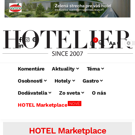
2
Aa
Komentáre
Aktuality
Téma
Osobnosti
Hotely
Gastro
Dodávatelia
Zo sveta
O nás
NOVÉ
HOTEL Marketplace
HOTEL Marketplace