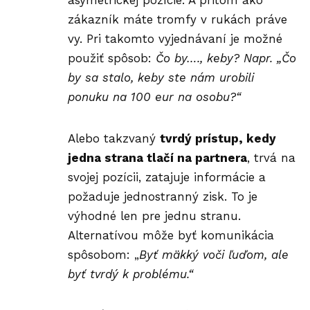
asymetrickej pozície. A pritom ako
zákazník máte tromfy v rukách práve
vy. Pri takomto vyjednávaní je možné
použiť spôsob:
Čo by…., keby? Napr. „Čo
by sa stalo, keby ste nám urobili
ponuku na 100 eur na osobu?“
Alebo takzvaný
tvrdý prístup, kedy
jedna strana tlačí na partnera
, trvá na
svojej pozícii, zatajuje informácie a
požaduje jednostranný zisk. To je
výhodné len pre jednu stranu.
Alternatívou môže byť
komunikácia
spôsobom: „
Byť mäkký voči
ľuďom,
ale
byť tvrdý k problému.“