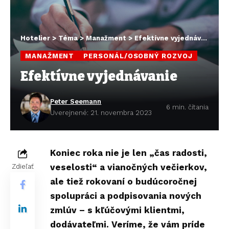
Hotelier
>
Téma
>
Manažment
>
Efektívne vyjednávanie
MANAŽMENT
PERSONÁL/OSOBNÝ ROZVOJ
Efektívne vyjednávanie
Peter Seemann
6 min. čítania
Uverejnené: 21. novembra 2023
Koniec roka nie je len „čas radosti,
veselosti“ a vianočných večierkov,
Zdieľať
ale tiež rokovaní o budúcoročnej
spolupráci a podpisovania nových
zmlúv – s kľúčovými klientmi,
dodávateľmi. Veríme, že vám príde