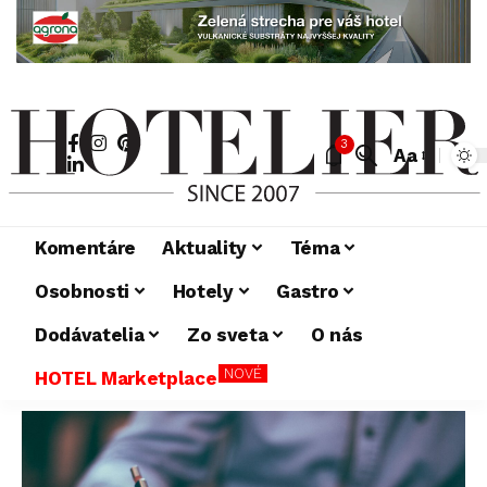
3
Aa
Komentáre
Aktuality
Téma
Osobnosti
Hotely
Gastro
Dodávatelia
Zo sveta
O nás
NOVÉ
HOTEL Marketplace