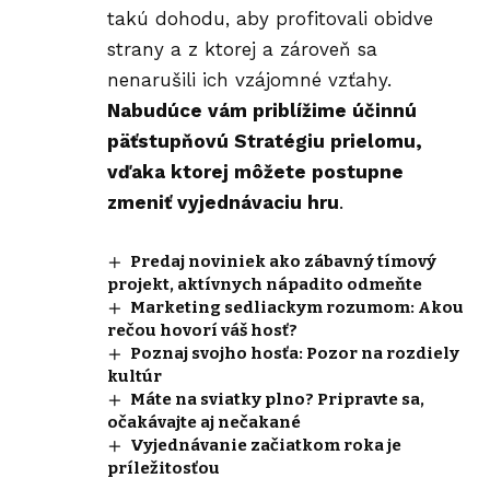
takú dohodu, aby profitovali obidve
strany a z ktorej a zároveň sa
nenarušili ich vzájomné vzťahy.
Nabudúce vám priblížime účinnú
päťstupňovú Stratégiu prielomu,
vďaka ktorej môžete postupne
zmeniť
vyjednávaciu hru
.
Predaj noviniek ako zábavný tímový
projekt, aktívnych nápadito odmeňte
Marketing sedliackym rozumom: Akou
rečou hovorí váš hosť?
Poznaj svojho hosťa: Pozor na rozdiely
kultúr
Máte na sviatky plno? Pripravte sa,
očakávajte aj nečakané
Vyjednávanie začiatkom roka je
príležitosťou