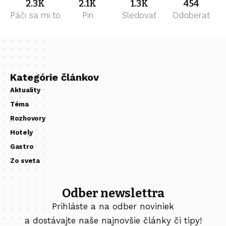
2.3K
2.1K
1.3K
454
Páči sa mi to
Pin
Sledovať
Odoberať
Kategórie článkov
Aktuality
Téma
Rozhovory
Hotely
Gastro
Zo sveta
Odber newslettra
Prihláste a na odber noviniek
a dostávajte naše najnovšie články či tipy!