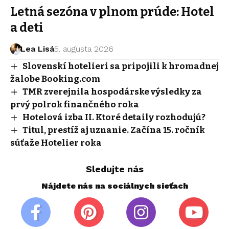
Letná sezóna v plnom prúde: Hotel
a deti
Lea Lisá
5. augusta 2026
Slovenskí hotelieri sa pripojili k hromadnej
žalobe Booking.com
TMR zverejnila hospodárske výsledky za
prvý polrok finančného roka
Hotelová izba II. Ktoré detaily rozhodujú?
Titul, prestíž aj uznanie. Začína 15. ročník
súťaže Hotelier roka
Sledujte nás
Nájdete nás na sociálnych sieťach