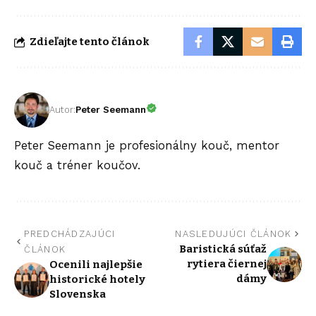
Zdieľajte tento článok
Autor:
Peter Seemann
Peter Seemann je profesionálny kouč, mentor
kouč a tréner koučov.
PREDCHÁDZAJÚCI
NASLEDUJÚCI ČLÁNOK
Baristická súťaž
ČLÁNOK
rytiera čiernej
Ocenili najlepšie
dámy
historické hotely
Slovenska