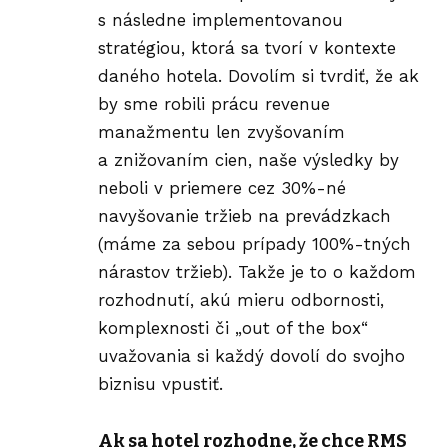
s následne implementovanou
stratégiou, ktorá sa tvorí v kontexte
daného hotela. Dovolím si tvrdiť, že ak
by sme robili prácu revenue
manažmentu len zvyšovaním
a znižovaním cien, naše výsledky by
neboli v priemere cez 30%-né
navyšovanie tržieb na prevádzkach
(máme za sebou prípady 100%-tných
nárastov tržieb). Takže je to o každom
rozhodnutí, akú mieru odbornosti,
komplexnosti či „out of the box“
uvažovania si každý dovolí do svojho
biznisu vpustiť.
Ak sa hotel rozhodne, že chce RMS