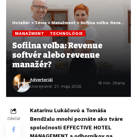
Hotelier
>
Téma
>
Manažment
>
Sofiina voľba: Revenue softvér alebo revenue manažér?
MANAŽMENT
TECHNOLÓGIE
Sofiina voľba: Revenue
softvér alebo revenue
manažér?
Advertoriál
18 min. čítania
Uverejnené: 27. mája 2026
Katarínu Lukáčovú a Tomáša
Bendžalu mnohí poznáte ako tváre
Zdieľať
spoločnosti EFFECTIVE HOTEL
MANAGEMENT a odborníkov na