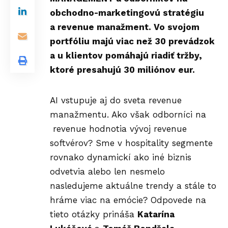
obchodno-marketingovú stratégiu
a revenue manažment. Vo svojom
portfóliu majú viac než 30 prevádzok
a u klientov pomáhajú riadiť tržby,
ktoré presahujú 30 miliónov eur.
AI vstupuje aj do sveta revenue
manažmentu. Ako však odborníci na
revenue hodnotia vývoj revenue
softvérov? Sme v hospitality segmente
rovnako dynamickí ako iné biznis
odvetvia alebo len nesmelo
nasledujeme aktuálne trendy a stále to
hráme viac na emócie? Odpovede na
tieto otázky prináša
Katarína