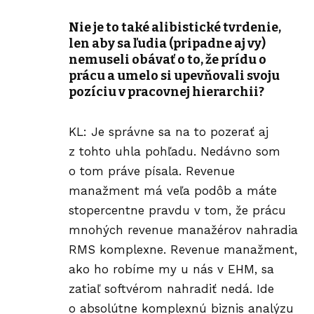
Nie je to také alibistické tvrdenie,
len aby sa ľudia (pripadne aj vy)
nemuseli obávať o to, že prídu o
prácu a umelo si upevňovali svoju
pozíciu v pracovnej hierarchii?
KL: Je správne sa na to pozerať aj
z tohto uhla pohľadu. Nedávno som
o tom práve písala. Revenue
manažment má veľa podôb a máte
stopercentne pravdu v tom, že prácu
mnohých revenue manažérov nahradia
RMS komplexne. Revenue manažment,
ako ho robíme my u nás v EHM, sa
zatiaľ softvérom nahradiť nedá. Ide
o absolútne komplexnú biznis analýzu