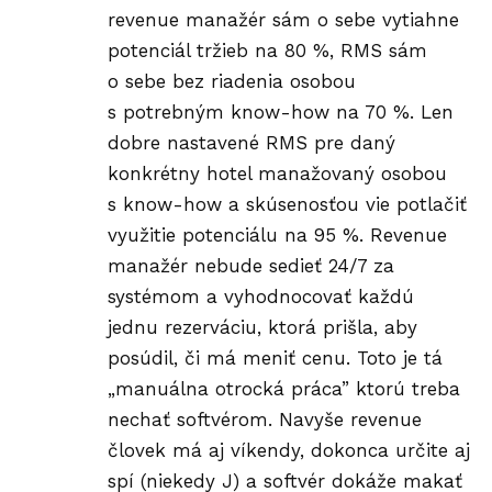
revenue manažér sám o sebe vytiahne
potenciál tržieb na 80 %, RMS sám
o sebe bez riadenia osobou
s potrebným know-how na 70 %. Len
dobre nastavené RMS pre daný
konkrétny hotel manažovaný osobou
s know-how a skúsenosťou vie potlačiť
využitie potenciálu na 95 %. Revenue
manažér nebude sedieť 24/7 za
systémom a vyhodnocovať každú
jednu rezerváciu, ktorá prišla, aby
posúdil, či má meniť cenu. Toto je tá
„manuálna otrocká práca” ktorú treba
nechať softvérom. Navyše revenue
človek má aj víkendy, dokonca určite aj
spí (niekedy J) a softvér dokáže makať