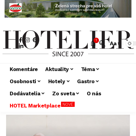
1
Aa
Komentáre
Aktuality
Téma
Osobnosti
Hotely
Gastro
Dodávatelia
Zo sveta
O nás
NOVÉ
HOTEL Marketplace