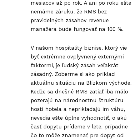
mesiacov až po rok. A ani po roku ešte
nemáme záruku, že RMS bez
pravidelných zásahov revenue
manažéra bude fungovať na 100 %.
V našom hospitality biznise, ktorý vie
byť extrémne ovplyvnený externými
faktormi, je ľudský zásah veľakrát
zásadný. Zoberme si ako príklad
aktuálnu situáciu na Blízkom východe.
Keďže sa dnešné RMS zatiaľ iba málo
pozerajú na národnostnú štruktúru
hostí hotela a neprikladajú im váhu,
nevedia ešte úplne vyhodnotiť, o akú
časť dopytu prídeme v lete, prípadne
čo to môže znamenať pre dopyt od