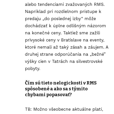
alebo tendenciami zvažovaných RMS.
Napríklad pri rozdielnom prístupe k
predaju „do poslednej izby“ môže
dochádzať k úplne odlišným názorom
na konečné ceny. Taktiež sme zažili
privysoké ceny v Bratislave na eventy,
ktoré nemali až taký zásah a záujem. A
druhej strane odporúčania na „bežné”
výšky cien v Tatrách na silvestrovské
pobyty.
Čím sú tieto nelogickosti v RMS
spôsobené a ako sa s týmito
chybami popasovať?
TB: Možno všeobecne aktuálne platí,