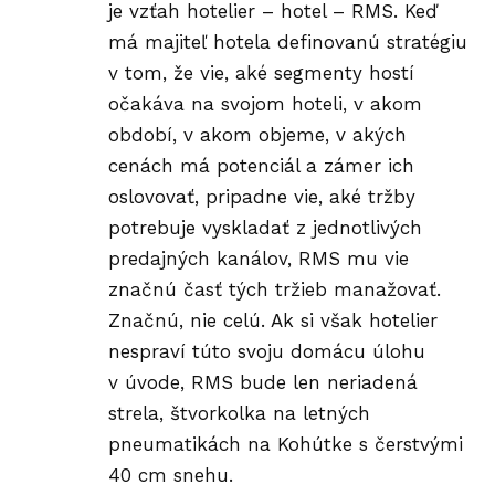
je vzťah hotelier – hotel – RMS. Keď
má majiteľ hotela definovanú stratégiu
v tom, že vie, aké segmenty hostí
očakáva na svojom hoteli, v akom
období, v akom objeme, v akých
cenách má potenciál a zámer ich
oslovovať, pripadne vie, aké tržby
potrebuje vyskladať z jednotlivých
predajných kanálov, RMS mu vie
značnú časť tých tržieb manažovať.
Značnú, nie celú. Ak si však hotelier
nespraví túto svoju domácu úlohu
v úvode, RMS bude len neriadená
strela, štvorkolka na letných
pneumatikách na Kohútke s čerstvými
40 cm snehu.