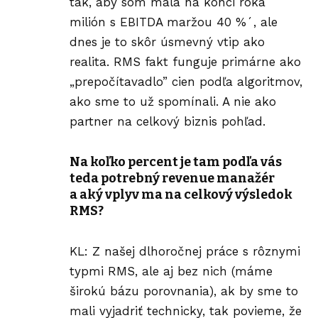
tak, aby som mala na konci roka
milión s EBITDA maržou 40 %´, ale
dnes je to skôr úsmevný vtip ako
realita. RMS fakt funguje primárne ako
„prepočítavadlo” cien podľa algoritmov,
ako sme to už spomínali. A nie ako
partner na celkový biznis pohľad.
Na koľko percent je tam podľa vás
teda potrebný revenue manažér
a aký vplyv ma na celkový výsledok
RMS?
KL: Z našej dlhoročnej práce s rôznymi
typmi RMS, ale aj bez nich (máme
širokú bázu porovnania), ak by sme to
mali vyjadriť technicky, tak povieme, že