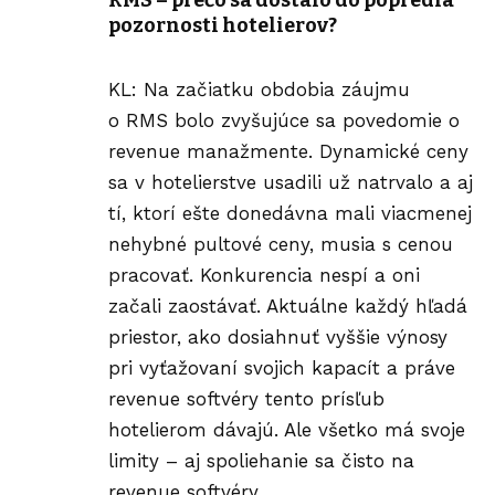
RMS – prečo sa dostalo do popredia
pozornosti hotelierov?
KL: Na začiatku obdobia záujmu
o RMS bolo zvyšujúce sa povedomie o
revenue manažmente. Dynamické ceny
sa v hotelierstve usadili už natrvalo a aj
tí, ktorí ešte donedávna mali viacmenej
nehybné pultové ceny, musia s cenou
pracovať. Konkurencia nespí a oni
začali zaostávať. Aktuálne každý hľadá
priestor, ako dosiahnuť vyššie výnosy
pri vyťažovaní svojich kapacít a práve
revenue softvéry tento prísľub
hotelierom dávajú. Ale všetko má svoje
limity – aj spoliehanie sa čisto na
revenue softvéry.