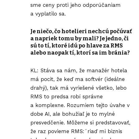
sme ceny proti jeho odporúčaniam
a vyplatilo sa.
Je niečo, čo hotelieri nechcú počúvať
a napriek tomu by mali? Je jedno, či
sú to tí, ktoré idú po hlave za RMS
alebo naopak tí, ktorí sa im bránia?
KL: Stáva sa nám, že manažér hotela
má pocit, že keď ma softvér (ideálne
drahý), tak má vyriešené všetko, lebo
RMS to predsa robí správne
a komplexne. Rozumiem tejto úvahe v
dobe AI, ale bohužiaľ je to mylné
presvedčenie. Môžeme si predstavovať,
že raz povieme RMS:´riaď mi biznis