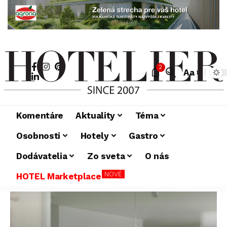
2
Aa
Komentáre
Aktuality
Téma
Osobnosti
Hotely
Gastro
Dodávatelia
Zo sveta
O nás
NOVÉ
HOTEL Marketplace