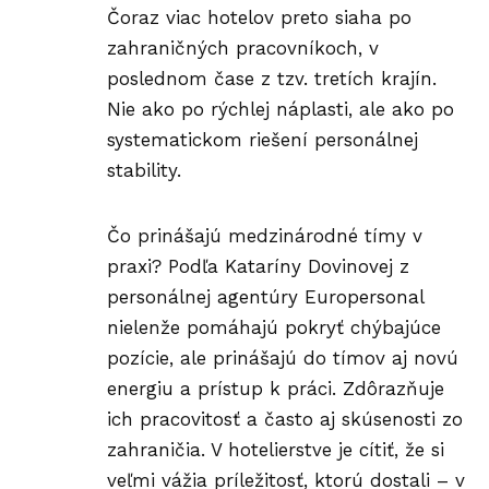
Čoraz viac hotelov preto siaha po
zahraničných pracovníkoch, v
poslednom čase z tzv. tretích krajín.
Nie ako po rýchlej náplasti, ale ako po
systematickom riešení personálnej
stability.
Čo prinášajú medzinárodné tímy v
praxi? Podľa Kataríny Dovinovej z
personálnej agentúry
Europers
o
nal
nielenže pomáhajú pokryť chýbajúce
pozície, ale prinášajú do tímov aj novú
energiu a prístup k práci. Zdôrazňuje
ich pracovitosť a často aj skúsenosti zo
zahraničia. V hotelierstve je cítiť, že si
veľmi vážia príležitosť, ktorú dostali – v