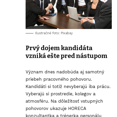
Ilustračné foto: Pixabay
Prvý dojem kandidáta
vzniká ešte pred nástupom
Význam dnes nadobúda aj samotný
priebeh pracovného pohovoru.
Kandidáti si totiž nevyberajú iba prácu.
Vyberajú si prostredie, kolegov a
atmosféru. Na dôležitosť vstupných
pohovorov ukazuje HORECA
konzultantka a trénerka
personálu