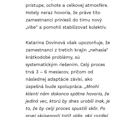
prístupe, ochote a celkovej atmosfére.
Hotely neraz hovoria, že práve títo
zamestnanci priniesli do tímu nový
„vibe“ a pomohli stabilizovať kolektív.
Katarína Dovinová
však upozorňuje, že
zamestnanci z tretích krajín „nehasia“
krátkodobé problémy, sú
systematickým riešením. Celý proces
trvá 3 – 6 mesiacov, pričom od
následnej adaptácie závisí, ako
úspešná bude spolupráca.
„Mnohí
klienti nám dokonca spätne hovoria, že
jediná vec, ktorú by dnes urobili inak, je
to, že by celý proces spustili skôr. Po
prvej skúsenosti totiž vidia, aký rozdiel