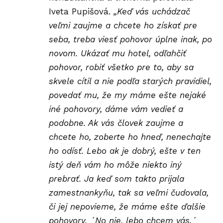
Iveta Pupišová.
„Keď vás uchádzač
veľmi zaujme a chcete ho získať pre
seba, treba viesť pohovor úplne inak, po
novom. Ukázať mu hotel, odľahčiť
pohovor, robiť všetko pre to, aby sa
skvele cítil a nie podľa starých pravidiel,
povedať mu, že my máme ešte nejaké
iné pohovory, dáme vám vedieť a
podobne. Ak vás človek zaujme a
chcete ho, zoberte ho hneď, nenechajte
ho odísť. Lebo ak je dobrý, ešte v ten
istý deň vám ho môže niekto iný
prebrať. Ja keď som takto prijala
zamestnankyňu, tak sa veľmi čudovala,
či jej nepovieme, že máme ešte ďalšie
pohovory. ´No nie, lebo chcem vás,´