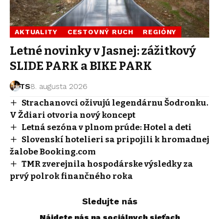
AKTUALITY
CESTOVNÝ RUCH
REGIÓNY
Letné novinky v Jasnej: zážitkový
SLIDE PARK a BIKE PARK
TS
8. augusta 2026
Strachanovci oživujú legendárnu Šodronku.
V Ždiari otvoria nový koncept
Letná sezóna v plnom prúde: Hotel a deti
Slovenskí hotelieri sa pripojili k hromadnej
žalobe Booking.com
TMR zverejnila hospodárske výsledky za
prvý polrok finančného roka
Sledujte nás
Nájdete nás na sociálnych sieťach