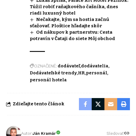
Lukáš Špilák, Palace Art Hotel Pezinok:
Túžil robiť raňajkového čašníka, dnes
riadi luxusný hotel
Nečakajte, kým sa hostia začnú
sťažovať. Ploštice hľadajte skôr
Od nákupov k partnerstvu: Cesta
potravín v Čataji do siete Môj obchod
OZNAČENÉ:
dodávateľ
dodávatelia
Dodávateľské trendy
HR
personál
personál hotela
Zdieľajte tento článok
Autor:
Ján Kramár
Sledovať