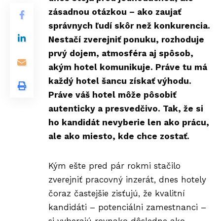
zásadnou otázkou – ako zaujať
správnych ľudí skôr než konkurencia.
Nestačí zverejniť ponuku, rozhoduje
prvý dojem, atmosféra aj spôsob,
akým hotel komunikuje. Práve tu má
každý hotel šancu získať výhodu.
Práve váš hotel môže pôsobiť
autenticky a presvedčivo. Tak, že si
ho kandidát nevyberie len ako prácu,
ale ako miesto, kde chce zostať.
Kým ešte pred pár rokmi stačilo
zverejniť pracovný inzerát, dnes hotely
čoraz častejšie zisťujú, že kvalitní
kandidáti – potenciálni zamestnanci –
si vyberajú rovnako dôsledne ako