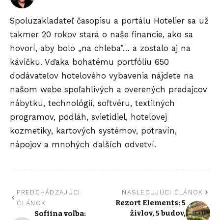
Spoluzakladateľ časopisu a portálu Hotelier sa už
takmer 20 rokov stará o naše financie, ako sa
hovorí, aby bolo „na chleba”… a zostalo aj na
kávičku. Vďaka bohatému portfóliu 650
dodávateľov hotelového vybavenia nájdete na
našom webe spoľahlivých a overených predajcov
nábytku, technológií, softvéru, textilných
programov, podláh, svietidiel, hotelovej
kozmetiky, kartových systémov, potravín,
nápojov a mnohých ďalších odvetví.
PREDCHÁDZAJÚCI
NASLEDUJÚCI ČLÁNOK
Rezort Elements: 5
ČLÁNOK
živlov, 5 budov,
Sofiina voľba: