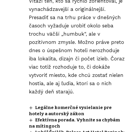
Víťazí ten, kto sa rýchlo zorientoval, je
vynachádzavejší a originálnejší.
Presadiť sa na trhu práce v dnešných
časoch vyžaduje urobiť okolo seba
trochu väčší „humbuk“, ale v
pozitívnom zmysle. Možno práve preto
dnes o úspešnom hoteli nerozhoduje
iba lokalita, dizajn či počet izieb. Čoraz
viac totiž rozhoduje to, či dokáže
vytvoriť miesto, kde chcú zostať nielen
hostia, ale aj ľudia, ktorí sa o nich
každý deň starajú.
Legálne komerčné vysielanie pre
hotely a autorský zákon
Efektívna porada. Vyhnite sa chybám
na mítingoch