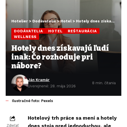
Hotelier
>
Dodávatelia
>
Hotel
>
Hotely dnes získavajú ľudí inak: Čo rozhoduje pri nábore?
DODÁVATELIA
HOTEL
REŠTAURÁCIA
WELLNESS
Hotely dnes získavajú ľudí
inak: Čo rozhoduje pri
nábore?
Ján Kramár
8 min. čítania
Uverejnené: 28. mája 2026
Ilustračné foto: Pexels
Hotelový trh práce sa mení a hotely
dnes stoja pred jednoduchou, ale
Zdieľať