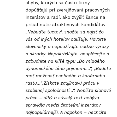
chyby, ktorých sa často firmy
dopúšťajú pri zverejňovaní pracovných
inzerátov a radí, ako zvýšiť šance na
pritiahnutie atraktívnych kandidátov:
„Nebuďte tuctoví, snažte sa nájsť čo
vás od iných hotelov odlišuje. Hovorte
slovensky a nepoužívajte cudzie výrazy
a skratky. Neprikrášľujte, neuplácajte a
zabudnite na klišé typu „Do mladého
dynamického tímu prijmeme…“, „Budete
mať možnosť osobného a kariérneho
rastu…“„Získate zaujímavú prácu v
stabilnej spoločnosti…“. Nepíšte slohové
práce – dlhý a súvislý text nebýva
spravidla medzi čitateľmi inzerátov
najpopulárnejší. A napokon – nechcite