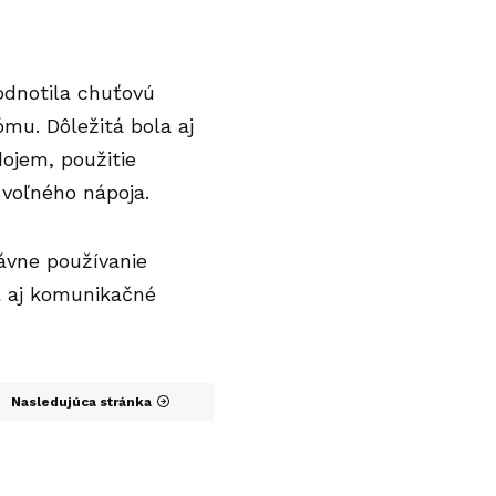
hodnotila chuťovú
ómu. Dôležitá bola aj
ojem, použitie
 voľného nápoja.
rávne používanie
a aj komunikačné
Nasledujúca stránka