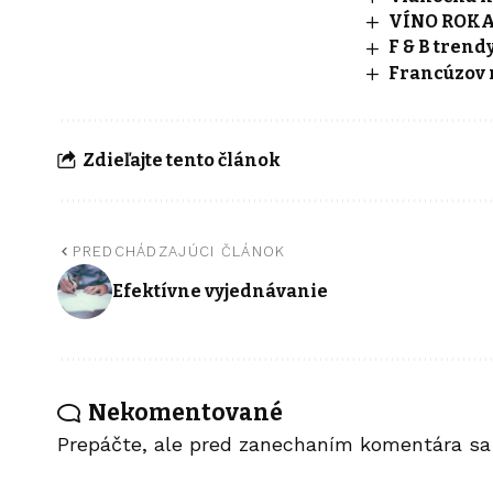
VÍNO ROKA 2
F & B trendy
Francúzov 
Zdieľajte tento článok
PREDCHÁDZAJÚCI ČLÁNOK
Efektívne vyjednávanie
Nekomentované
Prepáčte, ale pred zanechaním komentára s