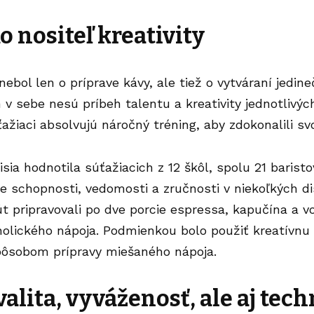
o nositeľ kreativity
ebol len o príprave kávy, ale tiež o vytváraní jedi
h v sebe nesú príbeh talentu a kreativity jednotlivýc
ťažiaci absolvujú náročný tréning, aby zdokonalili svo
ia hodnotila súťažiacich z 12 škôl, spolu 21 baristov.
je schopnosti, vedomosti a zručnosti v niekoľkých d
út pripravovali po dve porcie espressa, kapučína a v
olického nápoja. Podmienkou bolo použiť kreatívnu 
sobom prípravy miešaného nápoja.
valita, vyváženosť, ale aj tech