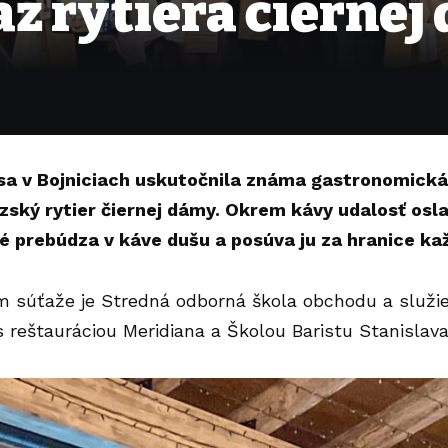
až rytiera čiernej
 sa v Bojniciach uskutočnila známa gastronomická
dzský rytier čiernej dámy. Okrem kávy udalosť osla
é prebúdza v káve dušu a posúva ju za hranice ka
 súťaže je Stredná odborná škola obchodu a služieb
s reštauráciou Meridiana a Školou Baristu Stanislava