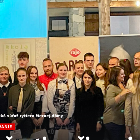
cká súťaž rytiera čiernej dámy
VANIE