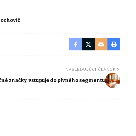
rochovič
NASLEDUJÚCI ČLÁNOK
ičné značky, vstupuje do pivného segmentu