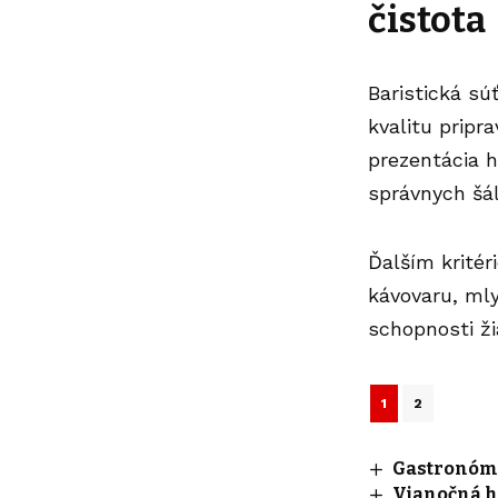
čistota
Baristická sú
kvalitu pripr
prezentácia h
správnych šál
Ďalším kritér
kávovaru, mly
schopnosti ži
1
2
Gastronómia
Vianočná ho