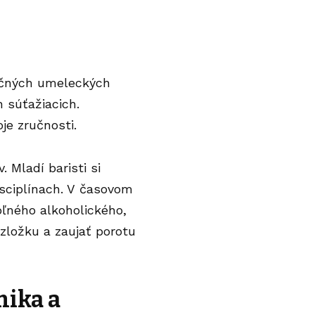
nečných umeleckých
h súťažiacich.
je zručnosti.
 Mladí baristi si
isciplínach. V časovom
oľného alkoholického,
zložku a zaujať porotu
nika a