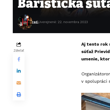
Baristická súť
red.
Uverejnené: 22. novembra 2023
Aj tento rok
Zdieľať
súťaž Prievi
umenie, ktor
Organizátorom
v spolupráci 