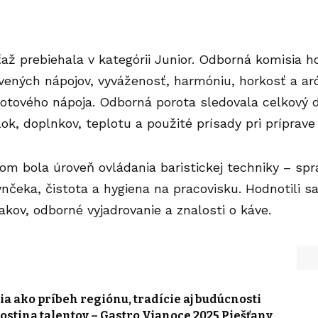
ťaž prebiehala v kategórii Junior. Odborná komisia 
avených nápojov, vyváženosť, harmóniu, horkosť a ar
otového nápoja. Odborná porota sledovala celkový d
ok, doplnkov, teplotu a použité prísady pri príprave
iom bola úroveň ovládania baristickej techniky – sp
nčeka, čistota a hygiena na pracovisku. Hodnotili s
akov, odborné vyjadrovanie a znalosti o
káve
.
 ako príbeh regiónu, tradície aj budúcnosti
stina talentov – Gastro Vianoce 2025 Piešťany