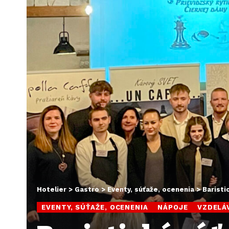
Hotelier
>
Gastro
>
Eventy, súťaže, ocenenia
>
Baristi
EVENTY, SÚŤAŽE, OCENENIA
NÁPOJE
VZDELÁ