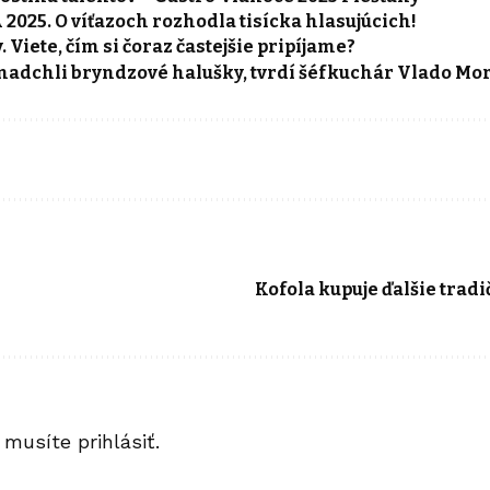
025. O víťazoch rozhodla tisícka hlasujúcich!
. Viete, čím si čoraz častejšie pripíjame?
nadchli bryndzové halušky, tvrdí šéfkuchár Vlado Mo
Kofola kupuje ďalšie trad
a musíte
prihlásiť
.