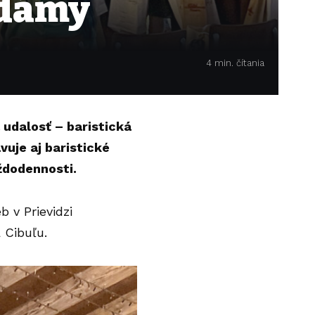
 dámy
4 min. čítania
 udalosť – baristická
vuje aj baristické
ždodennosti.
 v Prievidzi
 Cibuľu.