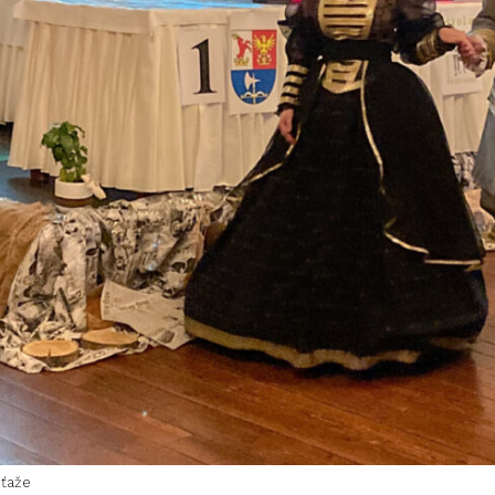
úťaže