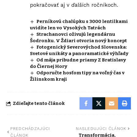
pokračovať aj v ďalších ročníkoch.
Perníkovú chalúpku s 3000 lentilkami
uvidíte len vo Vysokých Tatrách
Strachanovci oživujú legendárnu
Šodronku. V Ždiari otvoria nový koncept
Fotogenický Severovýchod Slovenska:
Svetové unikáty a panoramatické výhľady
Od mája pribudne priamy Z Bratislavy
do Čiernej Hory
Odporučte hosťom tipy na voľný čas v
Žilinskom kraji
Zdieľajte tento článok
PREDCHÁDZAJÚCI
NASLEDUJÚCI ČLÁNOK
Transformácia,
ČLÁNOK