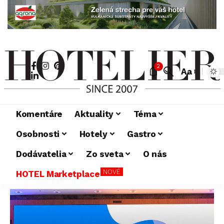
2
Aa
Komentáre
Aktuality
Téma
Osobnosti
Hotely
Gastro
Dodávatelia
Zo sveta
O nás
NOVÉ
HOTEL Marketplace