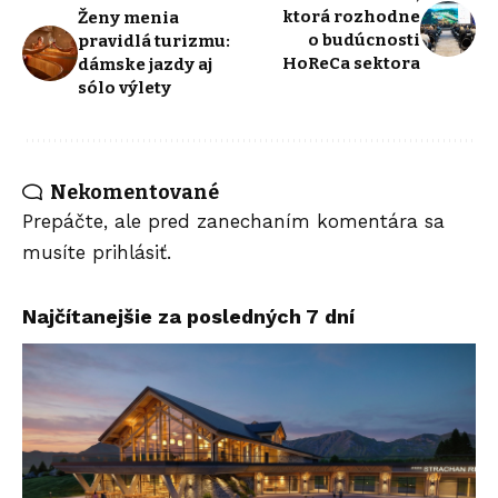
ktorá rozhodne
Ženy menia
o budúcnosti
pravidlá turizmu:
HoReCa sektora
dámske jazdy aj
sólo výlety
Nekomentované
Prepáčte, ale pred zanechaním komentára sa
musíte
prihlásiť
.
Najčítanejšie za posledných 7 dní