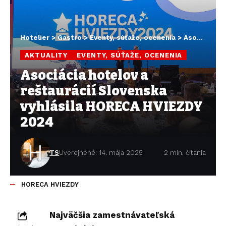
Hotelier
>
Gastro
>
Eventy, súťaže, ocenenia
>
Asociácia hotelov a reštaurácií Slovenska vyhlásila HORECA HVIEZDY 2024
AKTUALITY
EVENTY, SÚŤAŽE, OCENENIA
Asociácia hotelov a
reštaurácií Slovenska
vyhlásila HORECA HVIEZDY
2024
TS
Uverejnené: 14. mája 2025
2 min. čítania
HORECA HVIEZDY
Najväčšia zamestnávateľská