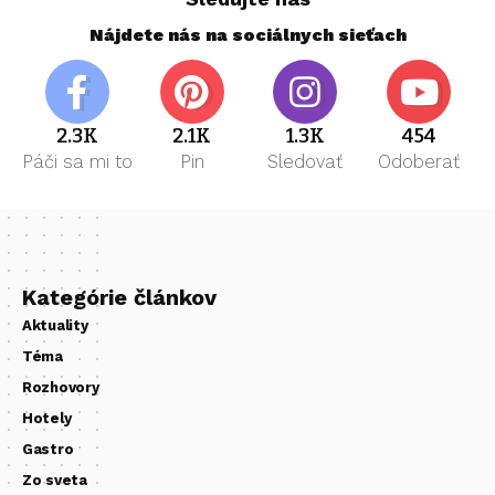
Nájdete nás na sociálnych sieťach
2.3K
2.1K
1.3K
454
Páči sa mi to
Pin
Sledovať
Odoberať
Kategórie článkov
Aktuality
Téma
Rozhovory
Hotely
Gastro
Zo sveta