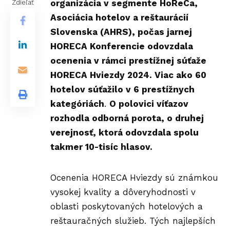
organizácia v segmente HoReCa,
Zdieľať
Asociácia hotelov a reštaurácií
Slovensk
a
(AHRS), počas jarnej
HORECA Konferencie
odovzdala
ocenenia v rámci prestížnej súťaže
HORECA Hviezdy 2024. Viac ako 60
hotelov súťažilo v 6 prestížnych
kategóriách
.
O polovici víťazov
rozhodla odborná porota, o druhej
verejnosť, ktorá odovzdala spolu
takmer 10-tisíc hlasov.
Ocenenia HORECA Hviezdy sú známkou
vysokej kvality a dôveryhodnosti v
oblasti poskytovaných hotelových a
reštauračných služieb. Tých najlepších