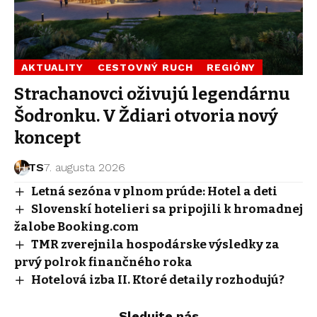
AKTUALITY
CESTOVNÝ RUCH
REGIÓNY
Strachanovci oživujú legendárnu
Šodronku. V Ždiari otvoria nový
koncept
TS
7. augusta 2026
Letná sezóna v plnom prúde: Hotel a deti
Slovenskí hotelieri sa pripojili k hromadnej
žalobe Booking.com
TMR zverejnila hospodárske výsledky za
prvý polrok finančného roka
Hotelová izba II. Ktoré detaily rozhodujú?
Sledujte nás