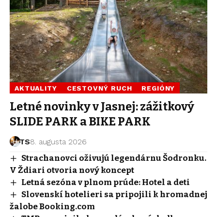
AKTUALITY
CESTOVNÝ RUCH
REGIÓNY
Letné novinky v Jasnej: zážitkový
SLIDE PARK a BIKE PARK
TS
8. augusta 2026
Strachanovci oživujú legendárnu Šodronku.
V Ždiari otvoria nový koncept
Letná sezóna v plnom prúde: Hotel a deti
Slovenskí hotelieri sa pripojili k hromadnej
žalobe Booking.com