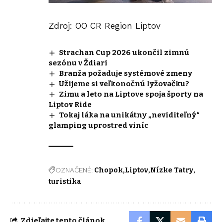
Zdroj: OO CR Region Liptov
Strachan Cup 2026 ukončil zimnú
sezónu v Ždiari
Branža požaduje systémové zmeny
Užijeme si veľkonočnú lyžovačku?
Zimu a leto na Liptove spoja športy na
Liptov Ride
Tokaj láka na unikátny „neviditeľný“
glamping uprostred viníc
OZNAČENÉ:
Chopok
Liptov
Nízke Tatry
turistika
Zdieľajte tento článok