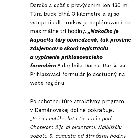
Dereše a späť s prevýšením len 130 m.
Túra bude dlhá 3 kilometre a aj so
vstupmi odborníkov je naplánovaná na
maximálne tri hodiny.
„Nakoľko je
kapacita túry obmedzená, tak prosíme
záujemcov o skorú registráciu
a vyplnenie prihlasovacieho
formulára,“
doplnila Darina Bartková.
Prihlasovací formulár
je dostupný na
webe regiónu.
Po sobotnej túre atraktívny
program
v Demänovskej doline pokračuje.
„Počas celého leta to u nás pod
Chopkom žije aj eventami. Najbližšiu
sobotu 9. augusta od štrnástej hodiny