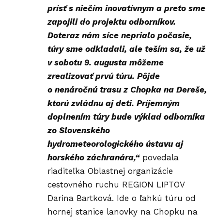
prísť s niečím inovatívnym a preto sme
zapojili do projektu odborníkov.
Doteraz nám síce neprialo počasie,
túry sme odkladali, ale teším sa, že už
v sobotu 9. augusta môžeme
zrealizovať prvú túru. Pôjde
o nenáročnú trasu z Chopka na Dereše,
ktorú zvládnu aj deti. Príjemným
doplnením túry bude výklad odborníka
zo Slovenského
hydrometeorologického ústavu aj
horského záchranára,“
povedala
riaditeľka Oblastnej organizácie
cestovného ruchu REGION LIPTOV
Darina Bartková. Ide o
ľahkú túru
od
hornej stanice
lanovky
na Chopku na