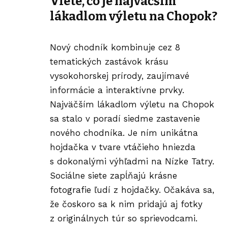
Viete, čo je najväčším
lákadlom výletu na Chopok?
Nový chodník kombinuje cez 8
tematických zastávok krásu
vysokohorskej prírody, zaujímavé
informácie a interaktívne prvky.
Najväčším lákadlom
výletu
na Chopok
sa stalo v poradí siedme zastavenie
nového chodníka. Je ním unikátna
hojdačka v tvare vtáčieho hniezda
s dokonalými výhľadmi na Nízke Tatry.
Sociálne siete zapĺňajú krásne
fotografie ľudí z hojdačky. Očakáva sa,
že čoskoro sa k nim pridajú aj fotky
z originálnych túr so sprievodcami.