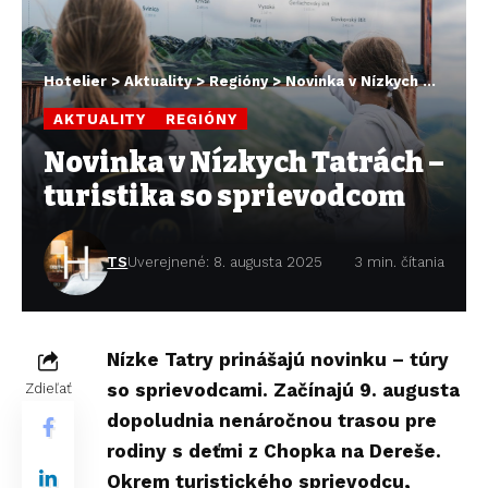
Hotelier
>
Aktuality
>
Regióny
>
Novinka v Nízkych Tatrách – turistika so sprievodcom
AKTUALITY
REGIÓNY
Novinka v Nízkych Tatrách –
turistika so sprievodcom
TS
Uverejnené: 8. augusta 2025
3 min. čítania
Nízke Tatry prinášajú novinku – túry
so sprievodcami. Začínajú 9. augusta
Zdieľať
dopoludnia nenáročnou trasou pre
rodiny s deťmi z Chopka na Dereše.
Okrem turistického sprievodcu,