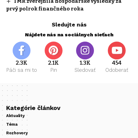
TMR zverejnila hospodárske výsledky za
prvý polrok finančného roka
Sledujte nás
Nájdete nás na sociálnych sieťach
2.3K
2.1K
1.3K
454
Páči sa mi to
Pin
Sledovať
Odoberať
Kategórie článkov
Aktuality
Téma
Rozhovory