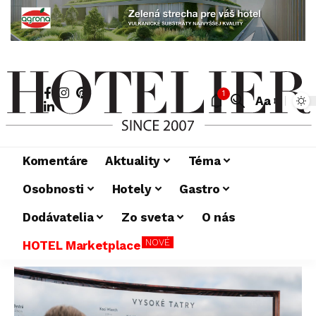
1
Aa
Komentáre
Aktuality
Téma
Osobnosti
Hotely
Gastro
Dodávatelia
Zo sveta
O nás
NOVÉ
HOTEL Marketplace